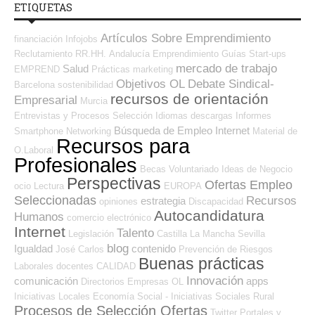
ETIQUETAS
Artículos Sobre Emprendimiento
financiación
Infojobs
Reclutamiento RR.HH.
Andalucía
Emprendimiento
Guías
Start-ups
mercado de trabajo
Salud
EMPREND
Prácticas
marketing
Objetivos OL
Debate Sindical-
Barcelona
sostenibilidad
recursos de orientación
Empresarial
Murcia
Entrevistas y Procesos Selección
Idiomas
descargas
Informes
Búsqueda de Empleo Internet
Smartphone
Networking
Material de
Recursos para
O.Laboral
Profesionales
Becas
Voluntariado
Ideas de Negocio
Perspectivas
Ofertas Empleo
ocio
Lectura
EUROPA
Seleccionadas
Recursos
estrategia
opiniones
Discapacidad
Autocandidatura
Humanos
comercio electrónico
Internet
Talento
Legislación
Castilla La Mancha
Sevilla
blog
Igualdad
contenido
José Carlos
Prevención de Riesgos
Buenas prácticas
Laborales
docentes
CALIDAD
Innovación
comunicación
apps
Directorios Empresas OL
Iniciativas Locales
Economía Social - Iniciativas Sociales
Rural
Procesos de Selección Ofertas
Twitter
Portales y