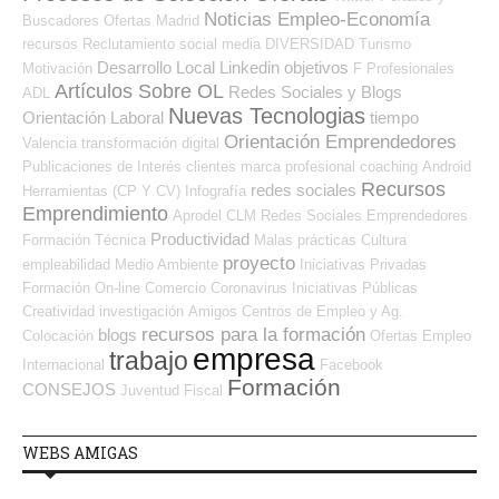
Noticias Empleo-Economía
Buscadores Ofertas
Madrid
recursos
Reclutamiento
social media
DIVERSIDAD
Turismo
Desarrollo Local
Linkedin
objetivos
Motivación
F Profesionales
Artículos Sobre OL
Redes Sociales y Blogs
ADL
Nuevas Tecnologias
Orientación Laboral
tiempo
Orientación Emprendedores
Valencia
transformación digital
Publicaciones de Interés
clientes
marca profesional
coaching
Android
Recursos
redes sociales
Herramientas (CP Y CV)
Infografía
Emprendimiento
Aprodel CLM
Redes Sociales Emprendedores
Productividad
Formación Técnica
Malas prácticas
Cultura
proyecto
empleabilidad
Medio Ambiente
Iniciativas Privadas
Formación On-line
Comercio
Coronavirus
Iniciativas Públicas
Creatividad
investigación
Amigos
Centros de Empleo y Ag.
recursos para la formación
blogs
Colocación
Ofertas Empleo
empresa
trabajo
Internacional
Facebook
Formación
CONSEJOS
Juventud
Fiscal
WEBS AMIGAS