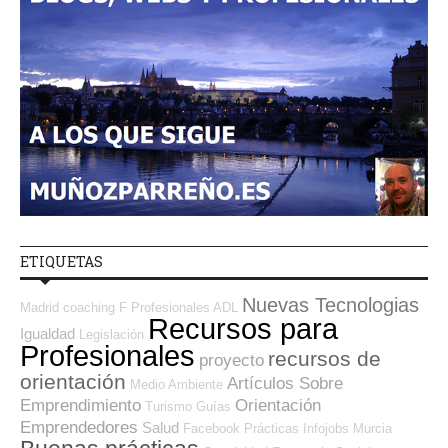
ETIQUETAS
Nuevas Tecnologias
Madrid
coaching
F Profesionales ADL
Recursos para
Igualdad
Legislación
Profesionales
recursos de
proyecto
orientación
Artículos Sobre
Medio Ambiente
Emprendimiento
Orientación
Turismo
Guías
Emprendedores
Salud
Facebook
Prácticas
Infojobs
Murcia