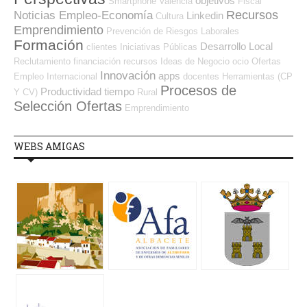
objetivos
Smartphone
Valencia
Fiscal
Recursos
Noticias Empleo-Economía
Linkedin
Cultura
Emprendimiento
Prevención de Riesgos Laborales
Formación
Desarrollo Local
clientes
Iniciativas Públicas
Reclutamiento
financiación
recursos
Ideas de Negocio
ocio
Ofertas
Innovación
apps
Empleo Internacional
docentes
Herramientas (CP
Procesos de
Productividad
tiempo
Y CV)
Rural
Selección Ofertas
Emprendimiento
WEBS AMIGAS