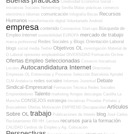
Buenas prácticas
Creatividad
Economía Social -
Iniciativas Sociales
Networking
Sevilla
Malas prácticas
comercio
Recursos
comunicación
electrónico
Idiomas
Infografía
Becas
Humanos
transformación digital
Voluntariado
Android
empresa
contenido
Búsqueda de
Coronavirus
Start-ups
mercado de trabajo
Empleo Internet
sostenibilidad
EUROPA
Redes Sociales y Blogs Orientación Laboral
marca profesional
Objetivos OL
blogs
social media
Twitter
investigación
Material de
O.Laboral
opiniones
empleabilidad
DIVERSIDAD
Formación On-line
Ofertas Empleo Seleccionadas
Comercio
Iniciativas
Autocandidatura Internet
Locales
Directorios
Empresas OL
Entrevistas y Procesos Selección
Barcelona
Aprodel
Debate
redes sociales
CLM
Andalucía
Informes
Juventud
Sindical-Empresarial
Formación Técnica
Redes Sociales
Talento
Emprendedores
marketing
Amigos
descargas
Castilla La
CONSEJOS
estrategia
Mancha
Iniciativas Privadas
Portales y
Artículos
Buscadores Ofertas
Motivación
EMPREND
Discapacidad
trabajo
Sobre OL
blog
Publicaciones de Interés
José Carlos
recursos para la formación
Reclutamiento RR.HH.
Lectura
CALIDAD
Centros de Empleo y Ag. Colocación
Perspectivas