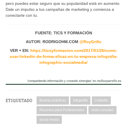
pero puedes estar seguro que su popularidad está en aumento.
Dale un impulso a tus campañas de marketing y comienza a
conectarte con tu.
FUENTE: TICS Y FORMACIÓN
AUTOR: RODRIGOHM.COM
@
RoyGrillo
VER + EN:
https://ticsyformacion.com/2017/01/26/como-
usar-linkedin-de-forma-eficaz-en-tu-empresa-infografia-
infographic-socialmedia/
'compartiendo información y creando sinergias' en muñozparreño.es
ETIQUETADO
Buenas prácticas
Infografía
Linkedin
Recursos para Profesionales
redes sociales
social media