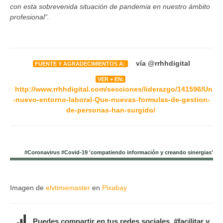
con esta sobrevenida situación de pandemia en nuestro ámbito
profesional”.
vía @rrhhdigital
FUENTE Y AGRADECIMIENTOS A:
VER + EN:
http://www.rrhhdigital.com/secciones/liderazgo/141596/Un
-nuevo-entorno-laboral-Que-nuevas-formulas-de-gestion-
de-personas-han-surgido/
#Coronavirus #Covid-19 'compatiendo información y creando sinergias'
Imagen de
elvtimemaster
en
Pixabay
Puedes compartir en tus redes sociales. #facilitar y