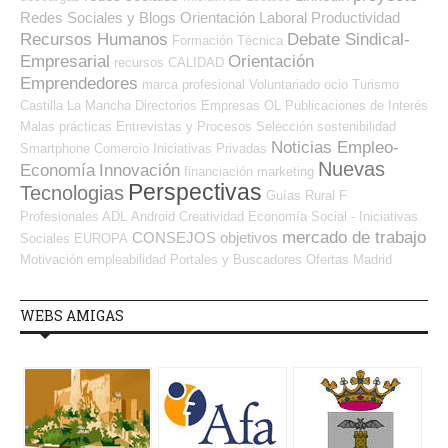
Redes Sociales y Blogs Orientación Laboral
Productividad
Recursos Humanos
Debate Sindical-
Formación Técnica
Empresarial
Orientación
recursos
CALIDAD
Emprendedores
marca profesional
Voluntariado
ocio
Turismo
Castilla La Mancha
Directorios Empresas OL
Publicaciones de Interés
Malas prácticas
Entrevistas y Procesos Selección
sostenibilidad
Noticias Empleo-
Smartphone
Comercio
Iniciativas Privadas
Nuevas
Economía
Innovación
financiación
marketing
Perspectivas
Tecnologias
Guías
Rural
F
Profesionales ADL
Android
Creatividad
Economía Social - Iniciativas
mercado de trabajo
CONSEJOS
objetivos
Sociales
EUROPA
Motivación
empleabilidad
Portales y Buscadores Ofertas
Madrid
WEBS AMIGAS