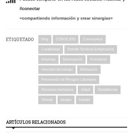
#conectar
«compartiendo información y crear sinergias»
ETIQUETADO
blog
CONSEJOS
Coronavirus
Creatividad
Debate Sindical-Empresarial
empresa
financiación
Formación
mercado de trabajo
Motivación
Prevención de Riesgos Laborales
Recursos Humanos
Salud
Smartphone
Talento
tiempo
trabajo
ARTÍCULOS RELACIONADOS