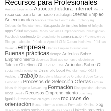
Recursos para Profesionales
Autocandidatura Internet
Amigos
Legislación
Murcia
Ofertas Empleo
recursos para la formación
estrategia
Seleccionadas
Medio Ambiente
Centros de Empleo y Ag.
Búsqueda de Empleo Internet
Colocación
Reclutamiento
Infojobs
apps
Salud
Infografía
Redes Sociales Emprendedores
investigación
contenido
comunicación
Facebook
Emprendimiento
Prevención de
Riesgos Laborales
Prácticas
Aprodel CLM
Cultura
Iniciativas Públicas
empresa
Valencia
Ofertas Empleo Internacional
Buenas prácticas
Artículos Sobre
tiempo
Emprendimiento
docentes
Start-ups
comercio electrónico
Artículos Sobre OL
Talento
Objetivos OL
DIVERSIDAD
Desarrollo Local
social media
opiniones
Reclutamiento RR.HH.
trabajo
Andalucía
Barcelona
Material de O.Laboral
José Carlos
Procesos de Selección Ofertas
Coronavirus
Lectura
Formación
Ideas de Negocio
Networking
Discapacidad
Idiomas
Recursos Emprendimiento
blogs
Sevilla
coaching
recursos de
Igualdad
transformación digital
Fiscal
orientación
blog
Becas
Informes
clientes
Formación On-line
proyecto
redes sociales
Linkedin
descargas
Iniciativas Locales