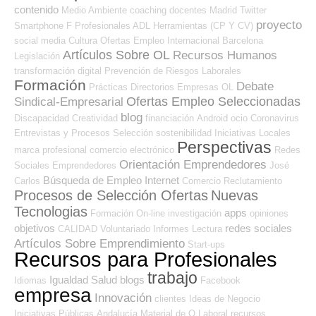
contenido
Medio Ambiente
coaching
docentes
Madrid
Twitter
proyecto
Smartphone
F Profesionales ADL
Herramientas (CP Y CV)
social media
Cultura
Ofertas Empleo Internacional
Barcelona
Artículos Sobre OL
Recursos Humanos
Legislación
transformación digital
Prevención de Riesgos Laborales
Formación
Debate
Prácticas
Directorios Empresas OL
Ofertas Empleo Seleccionadas
Sindical-Empresarial
blog
Discapacidad
Creatividad
financiación
Android
ocio
Coronavirus
Entrevistas y Procesos Selección
sostenibilidad
Iniciativas Locales
Perspectivas
marca profesional
comercio electrónico
Redes
Orientación Emprendedores
Sociales Emprendedores
José
Búsqueda de Empleo Internet
Carlos
Comercio
Reclutamiento
Procesos de Selección Ofertas
Nuevas
Tecnologias
apps
Formación On-line
investigación
opiniones
objetivos
redes sociales
CALIDAD
Voluntariado
Informes
Lectura
Artículos Sobre Emprendimiento
Start-ups
Recursos para Profesionales
trabajo
Igualdad
Salud
blogs
Idiomas
Facebook
empresa
Innovación
clientes
Ideas de Negocio
Iniciativas Públicas
Andalucía
Material de O.Laboral
recursos