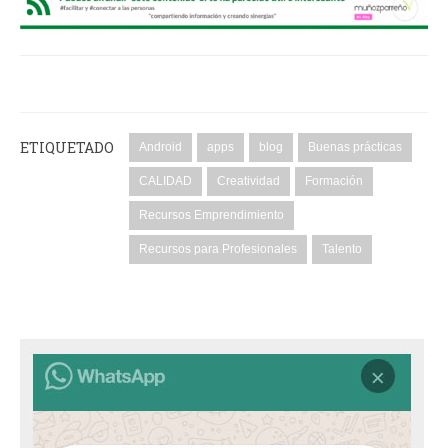
ETIQUETADO
Android
apps
blog
Buenas prácticas
CALIDAD
Creatividad
Formación
Recursos Emprendimiento
Recursos para Profesionales
Talento