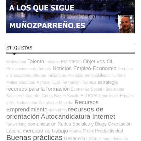
ETIQUETAS
Talento
Objetivos OL
Motivación
Infojobs
EMPREND
Noticias Empleo-Economía
Publicaciones de Interés
Portales
y Buscadores Ofertas
Iniciativas Privadas
empleabilidad
Turismo
estrategia
Malas prácticas
Aprodel CLM
Formación Técnica
recursos para la formación
Economía Social - Iniciativas
Sociales
Infografía
Guías
Becas
Sevilla
EUROPA
Centros de Empleo
Recursos
y Ag. Colocación
Castilla La Mancha
recursos de
Emprendimiento
marketing
orientación
Autocandidatura Internet
comunicación
Redes Sociales y Blogs Orientación
Networking
mercado de trabajo
Laboral
Productividad
Murcia
Fiscal
Buenas prácticas
Desarrollo Local
Emprendimiento