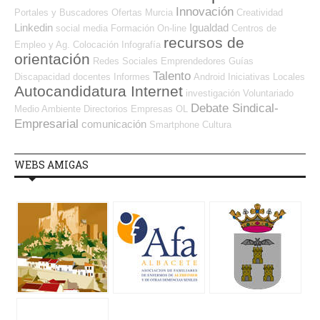
Innovación
Portales y Buscadores Ofertas
Murcia
Creatividad
Linkedin
Igualdad
social media
Formación On-line
Centros de
recursos de
Empleo y Ag. Colocación
Infografía
orientación
Redes Sociales Emprendedores
Guías
Talento
Discapacidad
docentes
Informes
Android
Iniciativas Locales
Autocandidatura Internet
investigación
Voluntariado
Debate Sindical-
Medio Ambiente
Directorios Empresas OL
Empresarial
comunicación
Smartphone
Cultura
WEBS AMIGAS