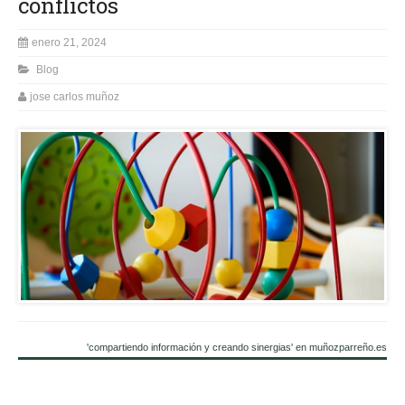
conflictos
enero 21, 2024
Blog
jose carlos muñoz
'compartiendo información y creando sinergias' en muñozparreño.es