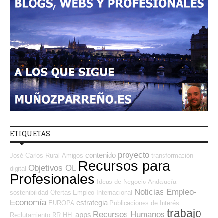
ETIQUETAS
proyecto
contenido
José Carlos
Rural
Amigos
transformación
Recursos para
Objetivos OL
digital
Profesionales
Ideas de Negocio
Andalucía
Noticias Empleo-
sostenibilidad
Ofertas Empleo Internacional
Economía
estrategia
EUROPA
Publicaciones de Interés
trabajo
Recursos Humanos
apps
Reclutamiento RR.HH.