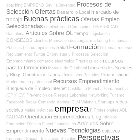
Procesos de
coaching
EMPREND
Sevilla
Juventud
Selección Ofertas
mercado de
Desarrollo Local
Buenas prácticas
Ofertas Empleo
trabajo
Seleccionadas
empleabilidad
Coronavirus
DIVERSIDAD
Artículos Sobre OL
tiempo
Barcelona
Legislación
CONSEJOS
clientes
Motivación
descargas
marketing
Iniciativas
Formación
Salud
Públicas
Lectura
opiniones
Idiomas
recursos
Reclutamiento
Twitter
Entrevistas y Procesos Selección
recursos
Emprendimiento
comercio electrónico
Prácticas
ocio
para la formación
blogs
Redes Sociales
Material de O.Laboral
y Blogs Orientación Laboral
Productividad
Iniciativas Privadas
Recursos Emprendimiento
Madrid
marca profesional
Búsqueda de Empleo Internet
Castilla La Mancha
Herramientas
(CP Y CV)
Prevención de Riesgos Laborales
Networking
Turismo
redes
Facebook
Becas
Comercio
Aprodel CLM
Valencia
Start-ups
empresa
sociales
Malas prácticas
F Profesionales ADL
Orientación Emprendedores
blog
CALIDAD
Infojobs
Artículos Sobre
Formación Técnica
Fiscal
financiación
Nuevas Tecnologias
Emprendimiento
objetivos
Perspectivas
Economía Social - Iniciativas Sociales