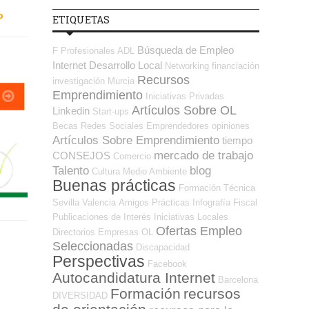
o
ETIQUETAS
Búsqueda de Empleo
F Profesionales ADL
Internet
Desarrollo Local
Networking
financiación
Recursos
investigación
Murcia
Emprendimiento
Iniciativas Privadas
Artículos Sobre OL
Linkedin
Start-ups
Becas
Redes Sociales Emprendedores
opiniones
Artículos Sobre Emprendimiento
tiempo
mercado de trabajo
CONSEJOS
Comercio
Talento
blog
Cultura
Medio Ambiente
Buenas prácticas
Formación Técnica
Sevilla
Valencia
Amigos
Prácticas
Infografía
Fiscal
Publicaciones de Interés
Iniciativas Locales
Ofertas Empleo
Directorios Empresas OL
Seleccionadas
Discapacidad
Perspectivas
Facebook
Autocandidatura Internet
Barcelona
Formación
recursos
DIVERSIDAD