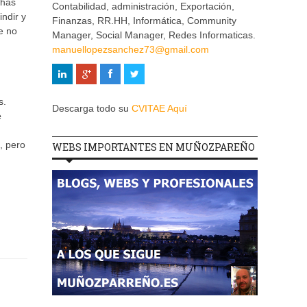
 has
Contabilidad, administración, Exportación,
ndir y
Finanzas, RR.HH, Informática, Community
e no
Manager, Social Manager, Redes Informaticas.
manuellopezsanchez73@gmail.com
s.
Descarga todo su
CVITAE Aquí
e
, pero
WEBS IMPORTANTES EN MUÑOZPAREÑO