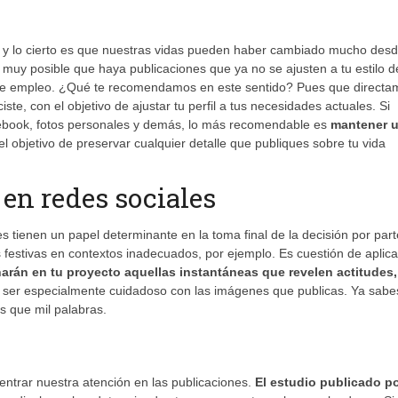
 y lo cierto es que nuestras vidas pueden haber cambiado mucho des
uy posible que haya publicaciones que ya no se ajusten a tu estilo d
a de empleo. ¿Qué te recomendamos en este sentido? Pues que directa
ste, con el objetivo de ajustar tu perfil a tus necesidades actuales. Si
cebook, fotos personales y demás, lo más recomendable es
mantener 
 el objetivo de preservar cualquier detalle que publiques sobre tu vida
en redes sociales
es tienen un papel determinante en la toma final de la decisión por par
s festivas en contextos inadecuados, por ejemplo. Es cuestión de aplica
rán en tu proyecto aquellas instantáneas que revelen actitudes,
ser especialmente cuidadoso con las imágenes que publicas. Ya sabe
s que mil palabras.
ntrar nuestra atención en las publicaciones.
El estudio publicado p