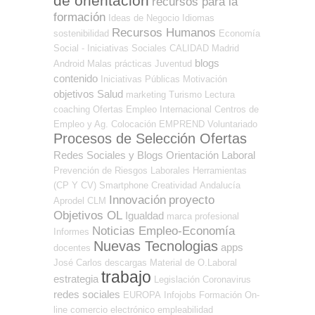
de orientación
recursos para la
formación
Ideas de Negocio
Idiomas
Recursos Humanos
sostenibilidad
Economía
Social - Iniciativas Sociales
CALIDAD
Madrid
blogs
Android
Malas prácticas
Juventud
contenido
Iniciativas Públicas
Motivación
objetivos
Salud
marketing
Turismo
Lectura
coaching
Ofertas Empleo Internacional
Centros de
Empleo y Ag. Colocación
EMPREND
Voluntariado
Procesos de Selección Ofertas
Redes Sociales y Blogs Orientación Laboral
Prevención de Riesgos Laborales
Herramientas
(CP Y CV)
Smartphone
Creatividad
Andalucía
Innovación
proyecto
Aprodel CLM
Objetivos OL
Igualdad
marca profesional
Noticias Empleo-Economía
Informes
Nuevas Tecnologias
apps
docentes
José Carlos
descargas
Material de O.Laboral
trabajo
estrategia
Legislación
Coronavirus
redes sociales
EUROPA
Infojobs
Formación On-
line
comercio electrónico
empleabilidad