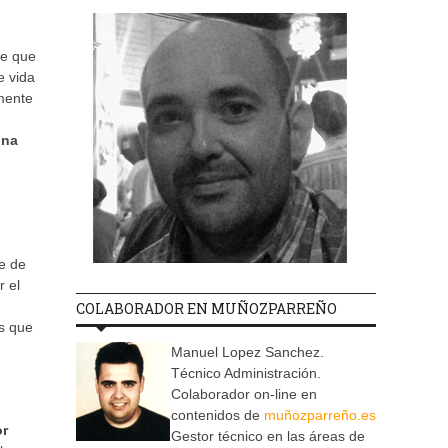
de que
e vida
mente
una
te de
r el
COLABORADOR EN MUÑOZPARREÑO
s que
Manuel Lopez Sanchez.
Técnico Administración.
Colaborador on-line en
contenidos de
muñozparreño.es
or
Gestor técnico en las áreas de