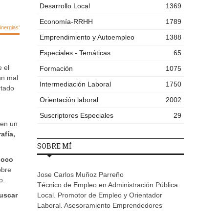
Desarrollo Local
1369
Economía-RRHH
1789
nergias'
Emprendimiento y Autoempleo
1388
Especiales - Temáticas
65
 el
Formación
1075
un mal
Intermediación Laboral
1750
rtado
Orientación laboral
2002
Suscriptores Especiales
29
 en un
afía,
SOBRE MÍ
poco
obre
Jose Carlos Muñoz Parreño
o.
Técnico de Empleo en Administración Pública
buscar
Local. Promotor de Empleo y Orientador
Laboral. Asesoramiento Emprendedores