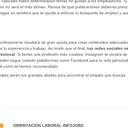
s radicales sobre determinados temas no gustan a los empleadores. Si
mino no será el más idóneo. Revisa de qué publicaciones deberías presci
que sigas un sendero que te ayude a enfocar tu búsqueda de empleo y qu
profesional te resultará de gran ayuda para crear contenidos adecuado
a tu experiencia y trabajo, de modo que al final,
tus redes sociales s
fesional
. Si tienes una profesión más creativa, Instagram te vendrá de
 puedes seguir usando plataformas como Facebook para tu vida personal
d tal como te hemos recomendado.
ciales serán tus grandes aliadas para encontrar el empleo que buscas.
ORIENTACIÓN LABORAL INFOJOBS
A: