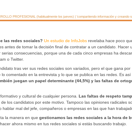
LLO PROFESIONAL (habitualmente los jueves) | 'compartiendo información y creando si
e las redes sociales?
Un estudio de InfoJobs
revelaba hace poco que
 antes de tomar la decisión final de contratar a un candidato. Hacer 
er serias consecuencias, porque una de cada cinco empresas ha desca
am o Twitter.
didato tras ver sus redes sociales son variados, pero el que gana por
lo comentado en la entrevista y lo que se publica en las redes. Es así
ambién juegan un papel determinante (44,5%) y las faltas de ortogr
formativo y cultural de cualquier persona.
Las faltas de respeto tam
de los candidatos por este motivo. Tampoco las opiniones radicales s
a) o hablar mal del jefe, compañeros o empresas en las que han trabajad
nta la manera en que
gestionamos las redes sociales a la hora de 
acer ahora mismo en tus redes sociales si estás buscando trabajo.