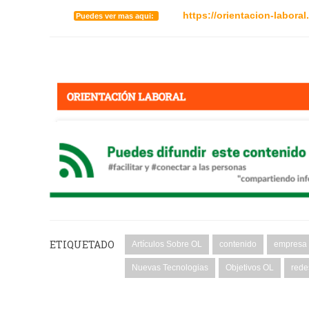
https://orientacion-labor
Puedes ver mas aqui:
ETIQUETADO
Artículos Sobre OL
contenido
empresa
Nuevas Tecnologias
Objetivos OL
rede