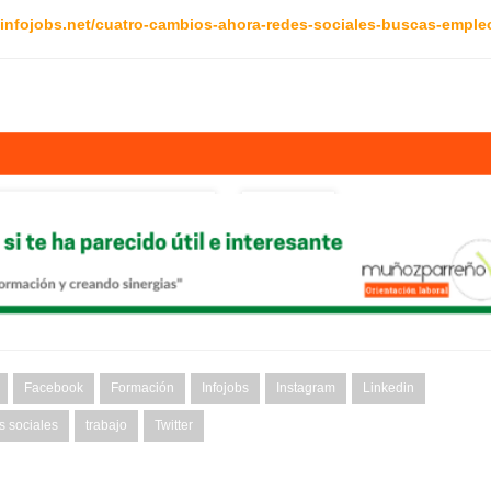
al.infojobs.net/cuatro-cambios-ahora-redes-sociales-buscas-emple
Facebook
Formación
Infojobs
Instagram
Linkedin
s sociales
trabajo
Twitter