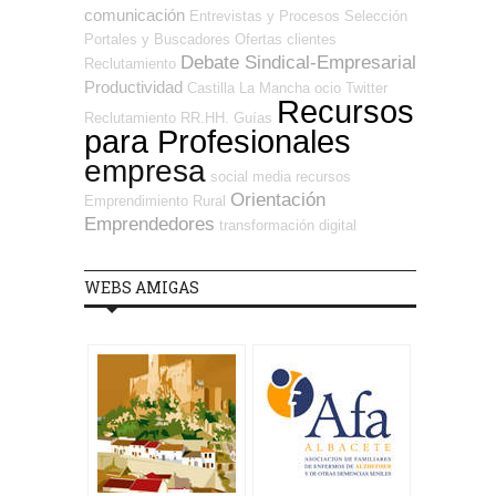
comunicación
Entrevistas y Procesos Selección
Portales y Buscadores Ofertas
clientes
Debate Sindical-Empresarial
Reclutamiento
Productividad
Castilla La Mancha
ocio
Twitter
Recursos
Reclutamiento RR.HH.
Guías
para Profesionales
empresa
social media
recursos
Orientación
Emprendimiento
Rural
Emprendedores
transformación digital
WEBS AMIGAS