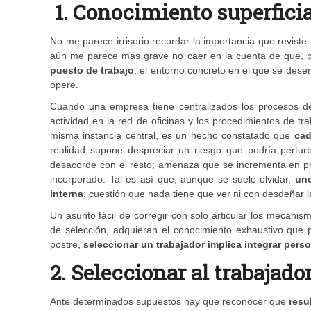
1. Conocimiento superficia
No me parece irrisorio recordar la importancia que reviste 
aún me parece más grave no caer en la cuenta de que, p
puesto de trabajo
, el entorno concreto en el que se dese
opere.
Cuando una empresa tiene centralizados los procesos d
actividad en la red de oficinas y los procedimientos de t
misma instancia central, es un hecho constatado que
cad
realidad supone despreciar un riesgo que podría pertur
desacorde con el resto; amenaza que se incrementa en pr
incorporado. Tal es así que, aunque se suele olvidar,
uno
interna
; cuestión que nada tiene que ver ni con desdeñar la 
Un asunto fácil de corregir con solo articular los mecani
de selección, adquieran el conocimiento exhaustivo que pr
postre,
seleccionar un trabajador implica integrar pers
2. Seleccionar al trabajad
Ante determinados supuestos hay que reconocer que
resu