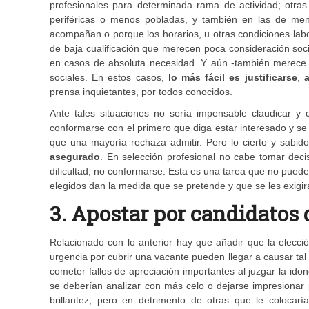
profesionales para determinada rama de actividad; otras
periféricas o menos pobladas, y también en las de meno
acompañan o porque los horarios, u otras condiciones lab
de baja cualificación que merecen poca consideración soc
en casos de absoluta necesidad. Y aún -también merece c
sociales. En estos casos,
lo más fácil es justificarse
,
a
prensa inquietantes, por todos conocidos.
Ante tales situaciones no sería impensable claudicar y
conformarse con el primero que diga estar interesado y se
que una mayoría rechaza admitir. Pero lo cierto y sabi
asegurado
. En selección profesional no cabe tomar deci
dificultad, no conformarse. Esta es una tarea que no puede
elegidos dan la medida que se pretende y que se les exigir
3. Apostar por candidatos
Relacionado con lo anterior hay que añadir que la elecció
urgencia por cubrir una vacante pueden llegar a causar tal
cometer fallos de apreciación importantes al juzgar la idon
se deberían analizar con más celo o dejarse impresionar 
brillantez, pero en detrimento de otras que le coloca