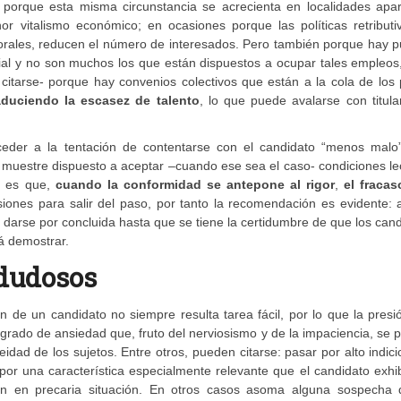
 porque esta misma circunstancia se acrecienta en localidades apar
r vitalismo económico; en ocasiones porque las políticas retributi
orales, reducen el número de interesados. Pero también porque hay p
ial y no son muchos los que están dispuestos a ocupar tales empleos
itarse- porque hay convenios colectivos que están a la cola de los 
duciendo la escasez de talento
, lo que puede avalarse con titul
 ceder a la tentación de contentarse con el candidato “menos malo
 muestre dispuesto a aceptar –cuando ese sea el caso- condiciones l
do es que,
cuando la conformidad se antepone al rigor
,
el fracas
siones para salir del paso, por tanto la recomendación es evidente: 
 darse por concluida hasta que se tiene la certidumbre de que los can
á demostrar.
 dudosos
n de un candidato no siempre resulta tarea fácil, por lo que la presi
 grado de ansiedad que, fruto del nerviosismo y de la impaciencia, se
eidad de los sujetos. Entre otros, pueden citarse: pasar por alto indic
por una característica especialmente relevante que el candidato exh
rían en precaria situación. En otros casos asoma alguna sospecha 