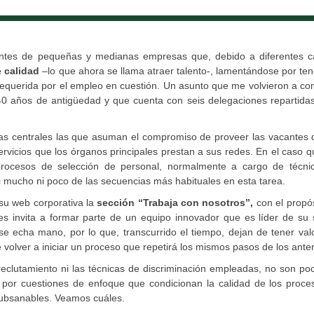
tantes de pequeñas y medianas empresas que, debido a diferentes c
e calidad
–lo que ahora se llama atraer talento-, lamentándose por te
requerida por el empleo en cuestión. Un asunto que me volvieron a c
 años de antigüedad y que cuenta con seis delegaciones repartidas
nas centrales las que asuman el compromiso de proveer las vacantes 
ervicios que los órganos principales prestan a sus redes. En el caso 
procesos de selección de personal, normalmente a cargo de técni
i mucho ni poco de las secuencias más habituales en esta tarea.
su web corporativa la
sección “Trabaja con nosotros”,
con el propó
es invita a formar parte de un equipo innovador que es líder de su 
 echa mano, por lo que, transcurrido el tiempo, dejan de tener valo
volver a iniciar un proceso que repetirá los mismos pasos de los anter
 reclutamiento ni las técnicas de discriminación empleadas, no son po
 por cuestiones de enfoque que condicionan la calidad de los proce
 subsanables. Veamos cuáles.