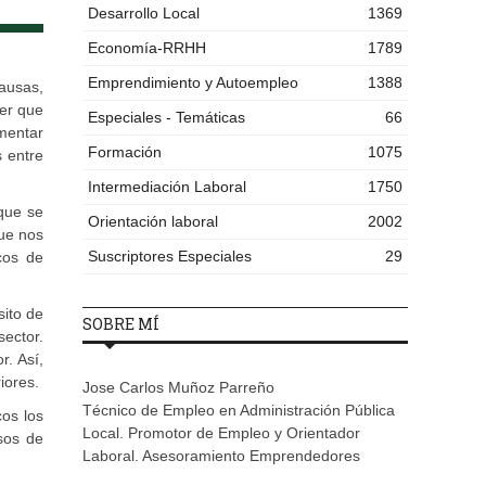
Desarrollo Local
1369
Economía-RRHH
1789
Emprendimiento y Autoempleo
1388
ausas,
ner que
Especiales - Temáticas
66
omentar
Formación
1075
 entre
Intermediación Laboral
1750
que se
Orientación laboral
2002
que nos
Suscriptores Especiales
29
cos de
sito de
SOBRE MÍ
sector.
r. Así,
iores.
Jose Carlos Muñoz Parreño
Técnico de Empleo en Administración Pública
cos los
Local. Promotor de Empleo y Orientador
sos de
Laboral. Asesoramiento Emprendedores