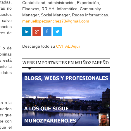
tadas,
Contabilidad, administración, Exportación,
vas no
Finanzas, RR.HH, Informática, Community
uestos
Manager, Social Manager, Redes Informaticas.
, salvo
manuellopezsanchez73@gmail.com
pactos
ares de
Descarga todo su
CVITAE Aquí
” o de
eoninas
o está
WEBS IMPORTANTES EN MUÑOZPAREÑO
ante la
didatos
ón o la
 pueden
ios que
ibe con
que el