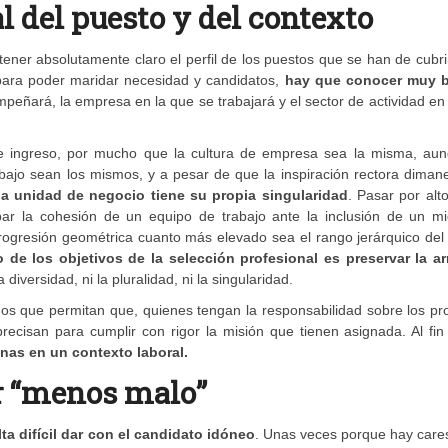
l del puesto y del contexto
tener absolutamente claro el perfil de los puestos que se han de cubri
ara poder maridar necesidad y candidatos,
hay que conocer muy b
mpeñará, la empresa en la que se trabajará y el sector de actividad en
e ingreso, por mucho que la cultura de empresa sea la misma, aun
rabajo sean los mismos, y a pesar de que la inspiración rectora diman
a unidad de negocio tiene su propia singularidad
. Pasar por alt
bar la cohesión de un equipo de trabajo ante la inclusión de un m
ogresión geométrica cuanto más elevado sea el rango jerárquico del 
 de los objetivos de la selección profesional es preservar la a
diversidad, ni la pluralidad, ni la singularidad.
smos que permitan que, quienes tengan la responsabilidad sobre los p
ecisan para cumplir con rigor la misión que tienen asignada. Al fin
onas en un contexto laboral.
or “menos malo”
lta difícil dar con el candidato idóneo
. Unas veces porque hay care