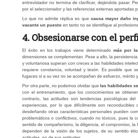
entrevistador no termina de clarificar, dejándola pasar. P
por el seleccionador y las referencias externas aportadas 
Lo que no admite réplica es que
causa mayor daño ing
vacante un puesto
en tanto no se identifique al profesio
4. Obsesionarse con el per
El éxito en los trabajos viene determinado
más por las
dimensiones se complementan. Pese a ello, la persistencia, 
y voluntariosa superan con creces a las habilidades intelec
requiere constancia, voluntad y tesón. Es posible que se 
fugaces si a su vez no se acompañan de esfuerzo, mérito 
Por otra parte, no podemos olvidar que
las habilidades s
con el entrenamiento, que los conocimientos se obtienen 
contrario, las actitudes son tendencias psicológicas de
experiencias, por lo que difícilmente son reconducibles d
desdeñando otras características personales pueden come
problemáticos o conflictivos, cuando no tóxicos, pues la co
sentido de compañerismo, la diligencia, el compromiso, la 
dependen de la visión de los sujetos, de su sentido ético
actitudes, no de sus aptitudes.