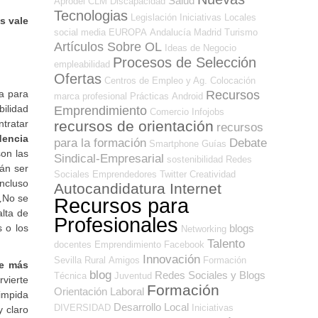
Salud
Aprodel CLM
Discapacidad
Tecnologias
Legislación
Iniciativas Locales
s vale
social media
EUROPA
Andalucía
Madrid
Turismo
Artículos Sobre OL
Ideas de Negocio
Procesos de Selección
empleabilidad
Ofertas
Centros de Empleo y Ag. Colocación
Recursos
ia para
marca profesional
Prácticas
Android
bilidad
Emprendimiento
Comercio
Infojobs
recursos de orientación
ntratar
recursos
dencia
para la formación
Debate
Smartphone
Guías
on las
Sindical-Empresarial
sostenibilidad
Redes
án ser
Sociales Emprendedores
Twitter
Creatividad
ncluso
Autocandidatura Internet
 ¿No se
Recursos para
lta de
Profesionales
blogs
 o los
Networking
Talento
docentes
Emprendimiento
Facebook
Innovación
Sevilla
Rural
Amigos
Formación
e más
blog
Redes Sociales y Blogs
Técnica
Juventud
rvierte
Formación
Orientación Laboral
 impida
Desarrollo Local
DIVERSIDAD
Iniciativas
y claro