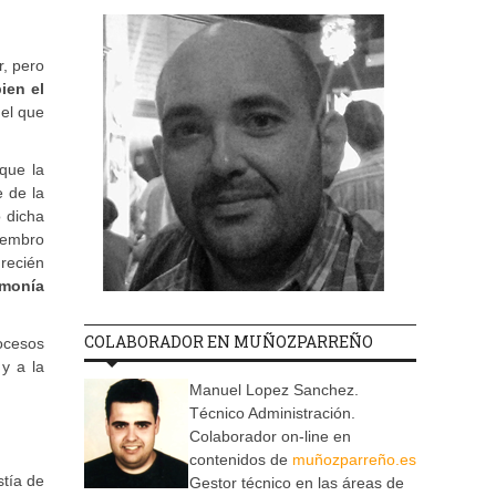
r, pero
ien el
 el que
que la
e de la
o dicha
iembro
recién
rmonía
COLABORADOR EN MUÑOZPARREÑO
rocesos
 y a la
Manuel Lopez Sanchez.
Técnico Administración.
Colaborador on-line en
contenidos de
muñozparreño.es
stía de
Gestor técnico en las áreas de