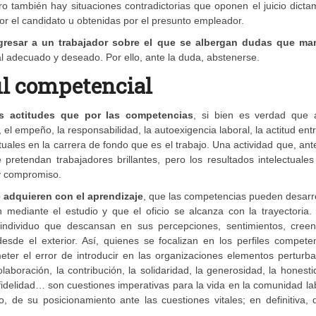
ero también hay situaciones contradictorias que oponen el juicio dict
por el candidato u obtenidas por el presunto empleador.
resar a un trabajador sobre el que se albergan dudas que ma
nal adecuado y deseado. Por ello, ante la duda, abstenerse.
fil competencial
 actitudes que por las competencias
, si bien es verdad que
el empeño, la responsabilidad, la autoexigencia laboral, la actitud en
tuales en la carrera de fondo que es el trabajo. Una actividad que, ant
pretendan trabajadores brillantes, pero los resultados intelectuale
y compromiso.
e adquieren con el aprendizaje
, que las competencias pueden desarr
mediante el estudio y que el oficio se alcanza con la trayectoria. 
l individuo que descansan en sus percepciones, sentimientos, creen
esde el exterior. Así, quienes se focalizan en los perfiles compete
ter el error de introducir en las organizaciones elementos perturba
laboración, la contribución, la solidaridad, la generosidad, la honesti
fidelidad… son cuestiones imperativas para la vida en la comunidad la
, de su posicionamiento ante las cuestiones vitales; en definitiva,