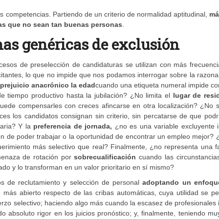
s competencias. Partiendo de un criterio de normalidad aptitudinal,
má
as que no sean tan buenas personas
.
nas genéricas de exclusión
procesos de preselección de candidaturas se utilizan con más frecuenc
itantes, lo que no impide que nos podamos interrogar sobre la razona
prejuicio anacrónico la
edad
cuando una etiqueta numeral impide co
tiempo productivo hasta la jubilación? ¿No limita el
lugar de resi
uede compensarles con creces afincarse en otra localización? ¿No s
s los candidatos consignan sin criterio, sin percatarse de que podr
iaria? Y la
preferencia de jornada,
¿no es una variable excluyente i
sión de poder trabajar o la oportunidad de encontrar un empleo mejor?
erimiento más selectivo que real? Finalmente, ¿no representa una fa
amenaza de rotación por
sobrecualificación
cuando las circunstancias
ado y lo transforman en un valor prioritario en sí mismo?
os de reclutamiento y selección de personal
adoptando un enfoqu
más abierto respecto de las cribas automáticas, cuya utilidad se pe
fuerzo selectivo; haciendo algo más cuando la escasez de profesionales
o absoluto rigor en los juicios pronóstico; y, finalmente, teniendo mu