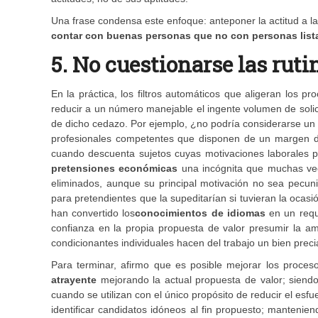
Una frase condensa este enfoque: anteponer la actitud a la
contar con buenas personas que no con personas list
5.
No cuestionarse las
ruti
En la práctica, los filtros automáticos que aligeran los 
reducir a un número manejable el ingente volumen de solic
de dicho cedazo. Por ejemplo, ¿no podría considerarse un
profesionales competentes que disponen de un margen de 
cuando descuenta sujetos cuyas motivaciones laborales p
pretensiones económicas
una incógnita que muchas vece
eliminados, aunque su principal motivación no sea pecun
para pretendientes que la supeditarían si tuvieran la oca
han convertido los
conocimientos de idiomas
en un requ
confianza en la propia propuesta de valor presumir la 
condicionantes individuales hacen del trabajo un bien preci
Para terminar, afirmo que es posible mejorar los proces
atrayente
mejorando la actual propuesta de valor; siendo 
cuando se utilizan con el único propósito de reducir el es
identificar candidatos idóneos al fin propuesto; manteniend