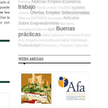
Noticias Empleo-Economía
Privadas
arlo si
trabajo
Igualdad
e puede
Fiscal
Lectura
CALIDAD
Ofertas Empleo Seleccionadas
re los
clientes
char la
Artículos
Valencia
EMPREND
descargas
ro con
Sobre Emprendimiento
Barcelona
Buenas
apps
investigación
Becas
prácticas
Malas prácticas
Formación On-line
ocio
Infografía
transformación digital
Voluntariado
Productividad
Entrevistas y Procesos Selección
WEBS AMIGAS