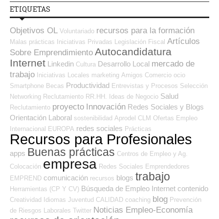
ETIQUETAS
Objetivos OL
recursos para la formación
Voluntariado
Artículos
Malas prácticas
Iniciativas Privadas
Legislación
Fiscal
Autocandidatura
Sobre Emprendimiento
Internet
mercado de
Linkedin
Desarrollo Local
Cultura
trabajo
Iniciativas Locales
marketing
Amigos
Comercio
ocio
Productividad
Smartphone
Becas
Entrevistas y Procesos Selección
Salud
Networking
Reclutamiento RR.HH.
Ideas de Negocio
proyecto
Innovación
Redes Sociales y Blogs
Reclutamiento
Orientación Laboral
sostenibilidad
Aprodel CLM
Ofertas Empleo
redes sociales
Internacional
EUROPA
Prácticas
Recursos para Profesionales
Buenas prácticas
apps
Centros de Empleo y Ag.
empresa
Colocación
Redes Sociales Emprendedores
trabajo
comunicación
blogs
EMPREND
recursos
Búsqueda de Empleo Internet
contenido
Herramientas (CP Y CV)
blog
Creatividad
Idiomas
Juventud
CALIDAD
coaching
Prevención
Noticias Empleo-Economía
de Riesgos Laborales
Twitter