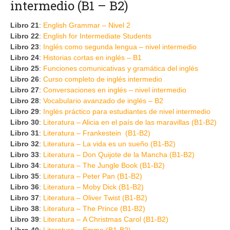
intermedio (B1 – B2)
Libro 21
:
English Grammar – Nivel 2
Libro 22
:
English for Intermediate Students
Libro 23
:
Inglés como segunda lengua – nivel intermedio
Libro 24
:
Historias cortas en inglés – B1
Libro 25
:
Funciones comunicativas y gramática del inglés
Libro 26
:
Curso completo de inglés intermedio
Libro 27
:
Conversaciones en inglés – nivel intermedio
Libro 28
:
Vocabulario avanzado de inglés – B2
Libro 29
:
Inglés práctico para estudiantes de nivel intermedio
Libro 30
:
Literatura – Alicia en el país de las maravillas (B1-B2)
Libro 31
:
Literatura – Frankestein (B1-B2)
Libro 32
:
Literatura – La vida es un sueño (B1-B2)
Libro 33
:
Literatura – Don Quijote de la Mancha (B1-B2)
Libro 34
:
Literatura – The Jungle Book (B1-B2)
Libro 35
:
Literatura – Peter Pan (B1-B2)
Libro 36
:
Literatura – Moby Dick (B1-B2)
Libro 37
:
Literatura – Oliver Twist (B1-B2)
Libro 38
:
Literatura – The Prince (B1-B2)
Libro 39
:
Literatura – A Christmas Carol (B1-B2)
Libro 40
:
Literatura – Emma (B1-B2)