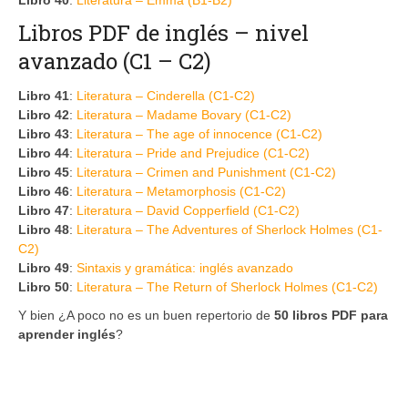
Libros PDF de inglés – nivel
avanzado (C1 – C2)
Libro 41
:
Literatura – Cinderella (C1-C2)
Libro 42
:
Literatura – Madame Bovary (C1-C2)
Libro 43
:
Literatura – The age of innocence (C1-C2)
Libro 44
:
Literatura – Pride and Prejudice (C1-C2)
Libro 45
:
Literatura – Crimen and Punishment (C1-C2)
Libro 46
:
Literatura – Metamorphosis (C1-C2)
Libro 47
:
Literatura – David Copperfield (C1-C2)
Libro 48
:
Literatura – The Adventures of Sherlock Holmes (C1-
C2)
Libro 49
:
Sintaxis y gramática: inglés avanzado
Libro 50
:
Literatura – The Return of Sherlock Holmes (C1-C2)
Y bien ¿A poco no es un buen repertorio de
50
libros PDF para
aprender inglés
?