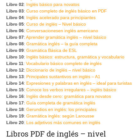
Libro 02
:
Inglés básico para novatos
Libro 03
:
Curso completo de inglés básico en PDF
Libro 04
:
Inglés acelerado para principiantes
Libro 05
:
Curso de inglés – Nivel básico
Libro 06
:
Conversacionesen inglés americano
Libro 07
:
Aprender gramática inglés – nivel básico
Libro 08
:
Gramática inglés – la guía completa
Libro 09
:
Gramática Básica de ESL
Libro 10
:
Inglés básico: estructura, gramática y vocabulario
Libro 11
:
Vocabulario básico completo de inglés
Libro 12
:
Diccionario de inglés – nivel básico
Libro 13
:
Principales sustantivos en inglés – A1
Libro 14
:
Expresiones y palabras en inglés – ideal para turistas
Libro 15
:
Conoce los verbos irregulares – inglés básico
Libro 16
:
Inglés desde cero: gramática para novatos
Libro 17
:
Guía completa de gramática inglés
Libro 18
:
Gerundios en inglés: los principales
Libro 19
:
Gramática inglés: según Larousse
Libro 20
:
Los adjetivos más comunes en inglés
Libros PDF de inglés – nivel