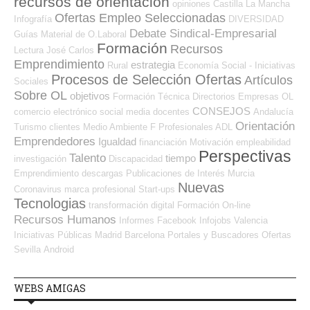
recursos de orientación
opiniones
Castilla La Mancha
Ofertas Empleo Seleccionadas
Infografía
DIVERSIDAD
Debate Sindical-Empresarial
Guías
Material de O.Laboral
Formación
Recursos
Lectura
José Carlos
Emprendimiento
estrategia
Rural
Economía Social - Iniciativas
Procesos de Selección Ofertas
Artículos
Sociales
Sobre OL
objetivos
Formación Técnica
Directorios Empresas OL
CONSEJOS
comercio electrónico
social media
docentes
Andalucía
Orientación
Turismo
clientes
Medio Ambiente
F Profesionales ADL
Emprendedores
Igualdad
financiación
Motivación
empleabilidad
Perspectivas
Talento
tiempo
investigación
Discapacidad
Emprendimiento
descargas
Publicaciones de Interés
Murcia
Nuevas
Coronavirus
marca profesional
Start-ups
Tecnologias
transformación digital
Formación On-line
Recursos Humanos
Informes
Facebook
Infojobs
Valencia
Iniciativas Públicas
Madrid
Barcelona
Portales y Buscadores Ofertas
Sevilla
Android
WEBS AMIGAS