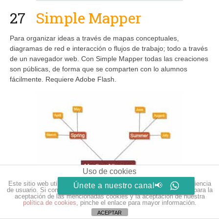
27
Simple Mapper
Para organizar ideas a través de mapas conceptuales,
diagramas de red e interacción o flujos de trabajo; todo a través
de un navegador web. Con Simple Mapper todas las creaciones
son públicas, de forma que se comparten con lo alumnos
fácilmente. Requiere Adobe Flash.
Uso de cookies
Este sitio web utiliza cookies para que usted tenga la mejor experiencia
Únete a nuestro canal📢
de usuario. Si continúa navegando está dando su consentimiento para la
aceptación de las mencionadas cookies y la aceptación de nuestra
política de cookies
, pinche el enlace para mayor información.
ACEPTAR