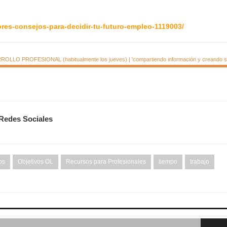
res-consejos-para-decidir-tu-futuro-empleo-1119003/
LLO PROFESIONAL (habitualmente los jueves) | 'compartiendo información y creando si
 Redes Sociales
os
Objetivos OL
Recursos para Profesionales
tiempo
trabajo