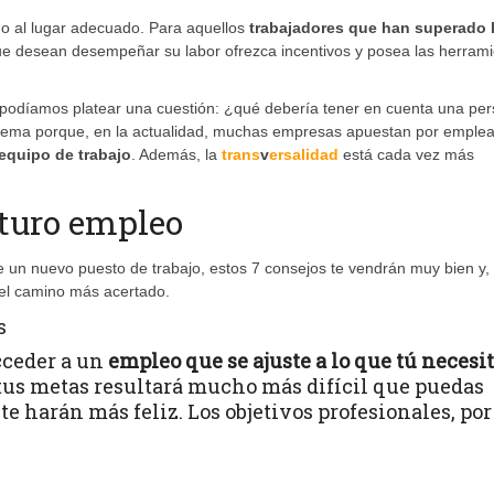
do al lugar adecuado. Para aquellos
trabajadores que han superado 
ue desean desempeñar su labor ofrezca incentivos y posea las herram
 podíamos platear una cuestión: ¿qué debería tener en cuenta una pe
 tema porque, en la actualidad, muchas empresas apuestan por emple
equipo de trabajo
. Además, la
trans
v
ersalidad
está cada vez más
uturo empleo
 un nuevo puesto de trabajo, estos 7 consejos te vendrán muy bien y,
el camino más acertado.
s
cceder a un
empleo que se ajuste a lo que tú necesi
 tus metas resultará mucho más difícil que puedas
te harán más feliz. Los objetivos profesionales, por