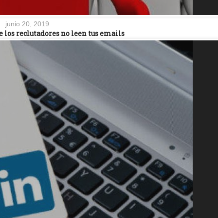
junio 20, 2019
e los reclutadores no leen tus emails