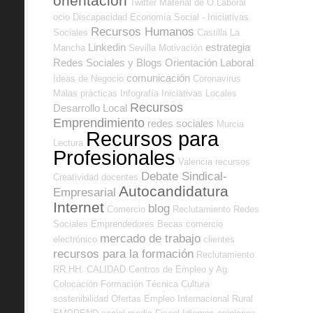
orientación
Twitter
Material de O.Laboral
ocio
Discapacidad
Economía Social - Iniciativas
Recursos Humanos
Sociales
Castilla La
Linkedin
estrategia
Mancha
Sevilla
Motivación
Redes Sociales y Blogs Orientación Laboral
comunicación
Ideas de Negocio
Coronavirus
Malas prácticas
Infografía
Iniciativas Locales
Recursos
Desarrollo Local
Emprendimiento
redes sociales
Murcia
Recursos para
Lectura
Profesionales
Valencia
recursos
Debate Sindical-
Creatividad
docentes
Autocandidatura
Empresarial
Internet
blog
Comercio
Reclutamiento
Redes
Sociales Emprendedores
Becas
comercio
mercado de trabajo
electrónico
clientes
recursos para la formación
Reclutamiento
RR.HH.
CALIDAD
Centros de Empleo y Ag.
Colocación
Formación Técnica
Cultura
sostenibilidad
Ofertas Empleo Internacional
Rural