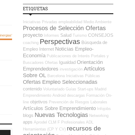
ETIQUETAS
Iniciativas Privadas
empleabilidad
Medio Ambiente
Procesos de Selección Ofertas
proyecto
Salud
CONSEJOS
Informes
Turismo
nergias'
Perspectivas
Búsqueda de
coaching
Noticias Empleo-
Empleo Internet
Economía
Publicaciones de Interés
Portales y
Orientación
Igualdad
Buscadores Ofertas
Artículos
Emprendedores
investigación
Sobre OL
Barcelona
Iniciativas Públicas
Ofertas Empleo Seleccionadas
contenido
Voluntariado
Guías
Start-ups
Madrid
Emprendimiento
Android
descargas
Formación On-
objetivos
line
Prevención de Riesgos Laborales
Artículos Sobre Emprendimiento
Infojobs
Nuevas Tecnologias
blogs
Networking
apps
Aprodel CLM
F Profesionales ADL
recursos de
Herramientas (CP Y CV)