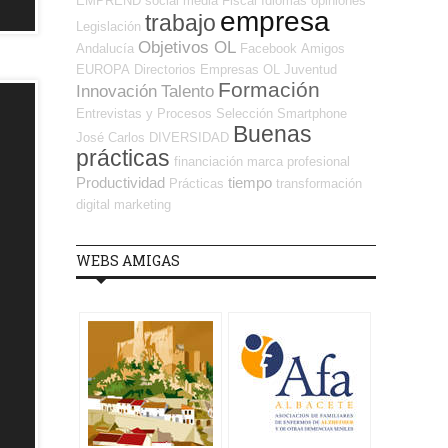
EMPREND
social media
Fiscal
Idiomas
opiniones
empresa
trabajo
Legislación
Objetivos OL
Andalucía
Facebook
Amigos
EUROPA
Directorios Empresas OL
Juventud
Formación
Innovación
Talento
Entrevistas y Procesos Selección
Smartphone
Buenas
José Carlos
DIVERSIDAD
prácticas
financiación
marca profesional
Productividad
tiempo
Prácticas
transformación
digital
marketing
WEBS AMIGAS