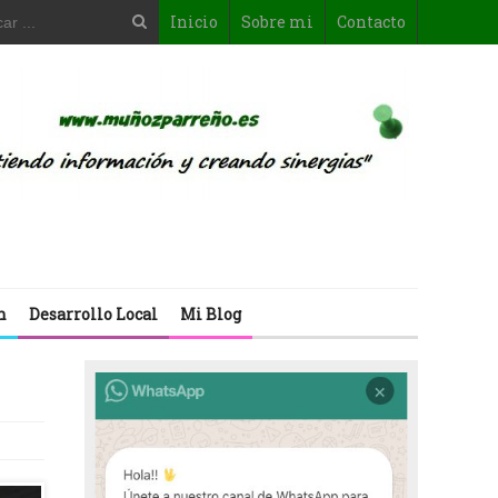
Inicio
Sobre mi
Contacto
n
Desarrollo Local
Mi Blog