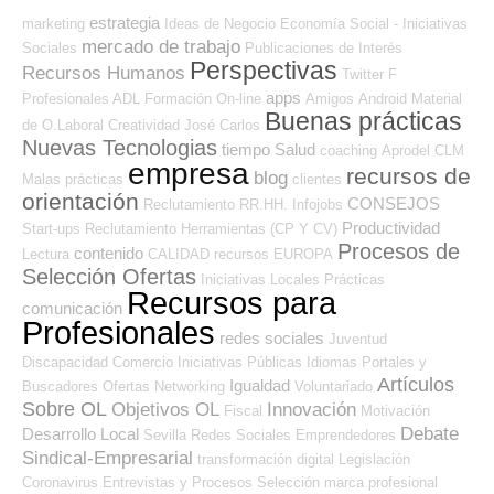
estrategia
marketing
Ideas de Negocio
Economía Social - Iniciativas
mercado de trabajo
Sociales
Publicaciones de Interés
Perspectivas
Recursos Humanos
Twitter
F
apps
Profesionales ADL
Formación On-line
Amigos
Android
Material
Buenas prácticas
de O.Laboral
Creatividad
José Carlos
Nuevas Tecnologias
tiempo
Salud
coaching
Aprodel CLM
empresa
recursos de
blog
Malas prácticas
clientes
orientación
CONSEJOS
Reclutamiento RR.HH.
Infojobs
Productividad
Start-ups
Reclutamiento
Herramientas (CP Y CV)
Procesos de
contenido
Lectura
CALIDAD
recursos
EUROPA
Selección Ofertas
Iniciativas Locales
Prácticas
Recursos para
comunicación
Profesionales
redes sociales
Juventud
Discapacidad
Comercio
Iniciativas Públicas
Idiomas
Portales y
Artículos
Igualdad
Buscadores Ofertas
Networking
Voluntariado
Sobre OL
Objetivos OL
Innovación
Fiscal
Motivación
Debate
Desarrollo Local
Sevilla
Redes Sociales Emprendedores
Sindical-Empresarial
transformación digital
Legislación
Coronavirus
Entrevistas y Procesos Selección
marca profesional