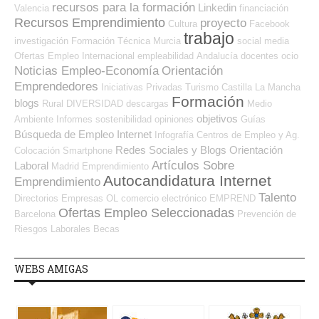
recursos para la formación
Linkedin
Valencia
financiación
Recursos Emprendimiento
proyecto
Cultura
Facebook
trabajo
investigación
Formación Técnica
Murcia
social media
Ofertas Empleo Internacional
empleabilidad
Andalucía
docentes
ocio
Noticias Empleo-Economía
Orientación
Emprendedores
Iniciativas Privadas
Turismo
Castilla La Mancha
Formación
blogs
Rural
DIVERSIDAD
descargas
Medio
objetivos
Ambiente
Informes
sostenibilidad
opiniones
Guías
Búsqueda de Empleo Internet
Infografía
Centros de Empleo y Ag.
Redes Sociales y Blogs Orientación
Colocación
Smartphone
Artículos Sobre
Laboral
Madrid
Emprendimiento
Autocandidatura Internet
Emprendimiento
Talento
Directorios Empresas OL
comercio electrónico
EMPREND
Ofertas Empleo Seleccionadas
Barcelona
Prevención de
Riesgos Laborales
Becas
WEBS AMIGAS