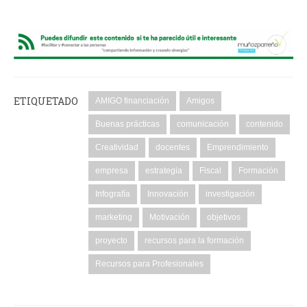
ETIQUETADO
AMIGO financiación
Amigos
Buenas prácticas
comunicación
contenido
Creatividad
docentes
Emprendimiento
empresa
estrategia
Fiscal
Formación
Infografía
Innovación
investigación
marketing
Motivación
objetivos
proyecto
recursos para la formación
Recursos para Profesionales