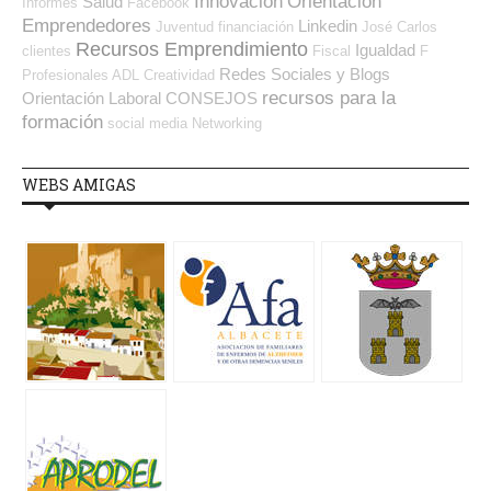
Innovación
Orientación
Salud
Informes
Facebook
Emprendedores
Linkedin
Juventud
financiación
José Carlos
Recursos Emprendimiento
Igualdad
clientes
Fiscal
F
Redes Sociales y Blogs
Profesionales ADL
Creatividad
recursos para la
Orientación Laboral
CONSEJOS
formación
social media
Networking
WEBS AMIGAS