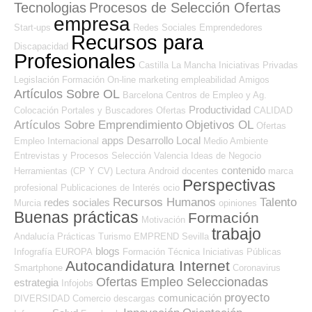
Tecnologias
Procesos de Selección Ofertas
empresa
Start-ups
Redes Sociales Emprendedores
Recursos para
Discapacidad
Profesionales
Castilla La Mancha
Iniciativas Privadas
Legislación
Formación On-line
marketing
empleabilidad
Amigos
Artículos Sobre OL
Barcelona
Centros de Empleo y Ag.
Productividad
Colocación
Portales y Buscadores Ofertas
CALIDAD
Artículos Sobre Emprendimiento
Objetivos OL
Ofertas
apps
Desarrollo Local
Empleo Internacional
Medio Ambiente
Entrevistas y Procesos Selección
Valencia
Ideas de Negocio
contenido
Herramientas (CP Y CV)
Lectura
Android
docentes
marca
Perspectivas
profesional
Publicaciones de Interés
ocio
Recursos Humanos
Talento
redes sociales
Murcia
opiniones
Buenas prácticas
Formación
Motivación
trabajo
Andalucía
Prácticas
Turismo
EMPREND
Sevilla
blogs
Infografía
EUROPA
Formación Técnica
Iniciativas Públicas
Autocandidatura Internet
Smartphone
Coronavirus
Ofertas Empleo Seleccionadas
estrategia
Infojobs
proyecto
comunicación
DIVERSIDAD
Comercio
descargas