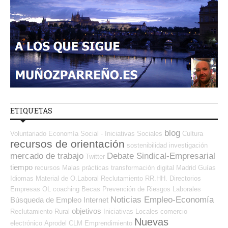
ETIQUETAS
blog
Voluntariado
Economía Social - Iniciativas Sociales
Cultura
recursos de orientación
sostenibilidad
investigación
mercado de trabajo
Debate Sindical-Empresarial
Twitter
tiempo
recursos
Malas prácticas
transformación digital
Madrid
Guías
Idiomas
Material de O.Laboral
Reclutamiento RR.HH.
Directorios
Empresas OL
coaching
Becas
Prevención de Riesgos Laborales
Noticias Empleo-Economía
Búsqueda de Empleo Internet
objetivos
Reclutamiento
Rural
Iniciativas Locales
comercio
Nuevas
electrónico
Aprodel CLM
Emprendimiento