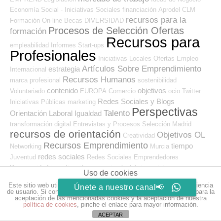
Economía Social - Iniciativas Sociales
financiación
Aprodel CLM
recursos para la
Formación On-line
Becas
DIVERSIDAD
Procesos de Selección Ofertas
formación
Recursos para
empleabilidad
Informes
Start-ups
Profesionales
Iniciativas Locales
Ofertas Empleo
Artículos Sobre Emprendimiento
estrategia
Internacional
Recursos Humanos
marca profesional
sostenibilidad
contenido
objetivos
Voluntariado
EUROPA
Comercio
ocio
Twitter
Redes Sociales y Blogs
Iniciativas Públicas
marketing
Perspectivas
Talento
Orientación Laboral
Igualdad
transformación digital
Entrevistas y Procesos Selección
Madrid
recursos de orientación
Objetivos OL
Creatividad
Recursos Emprendimiento
tiempo
Networking
Murcia
redes sociales
Juventud
Redes Sociales Emprendedores
Discapacidad
investigación
comercio electrónico
opiniones
Uso de cookies
Formación
CONSEJOS
Smartphone
F Profesionales ADL
Este sitio web utiliza cookies para que usted tenga la mejor experiencia
Únete a nuestro canal📢
Andalucía
Cultura
Prácticas
recursos
José Carlos
Iniciativas Privadas
de usuario. Si continúa navegando está dando su consentimiento para la
aceptación de las mencionadas cookies y la aceptación de nuestra
Búsqueda de Empleo Internet
apps
Formación Técnica
docentes
política de cookies
, pinche el enlace para mayor información.
Buenas prácticas
Malas prácticas
Amigos
Android
ACEPTAR