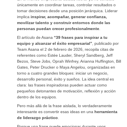
únicamente en coordinar tareas, controlar resultados o
tomar decisiones desde una posición jerárquica. Liderar
implica
inspirar, acompañar, generar confianza,
movilizar talento y construir entornos donde las
personas puedan crecer profesionalmente
.
El artículo de Asana
“39 frases para inspirar a tu
equipo y alcanzar el éxito empresarial”
, publicado por
Team Asana el 2 de febrero de 2026, recopila citas de
referentes como Estée Lauder, Sheryl Sandberg, Jeff
Bezos, Steve Jobs, Oprah Winfrey, Arianna Huffington, Bill
Gates, Peter Drucker o Maya Angelou, organizadas en
torno a cuatro grandes bloques: iniciar un negocio,
desarrollo personal, éxito y sueños. La idea central es
clara: las frases inspiradoras pueden actuar como
pequeños detonantes de motivación, reflexión y acción
dentro de los equipos.
Pero más allá de la frase aislada, lo verdaderamente
interesante es convertir esas ideas en una
herramienta
de liderazgo práctico
.
Porque una frase puede emocionar durante unos