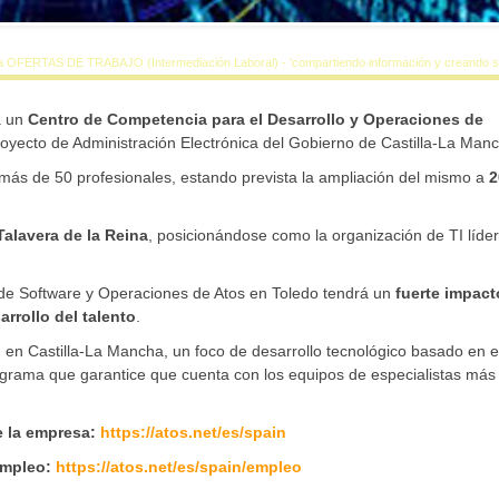
a OFERTAS DE TRABAJO (Intermediación Laboral) - 'compartiendo información y creando si
á un
Centro de Competencia para el Desarrollo y Operaciones de
proyecto de Administración Electrónica del Gobierno de Castilla-La Man
 más de 50 profesionales, estando prevista la ampliación del mismo a
2
alavera de la Reina
, posicionándose como la organización de TI líde
 de Software y Operaciones de Atos en Toledo tendrá un
fuerte impact
rrollo del talento
.
n, en Castilla-La Mancha, un foco de desarrollo tecnológico basado en e
ograma que garantice que cuenta con los equipos de especialistas más
e la empresa:
https://atos.net/es/spain
empleo:
https://atos.net/es/spain/empleo