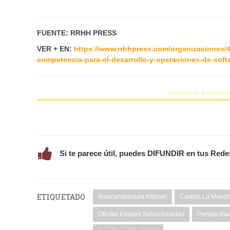
FUENTE: RRHH PRESS
VER + EN:
https://www.rrhhpress.com/organizaciones/
competencia-para-el-desarrollo-y-operaciones-de-soft
Recursos de la Categorí
Si te parece útil, puedes DIFUNDIR en tus Rede
ETIQUETADO
Autocandidatura Internet
Castilla La Manc
Ofertas Empleo Seleccionadas
Perspectiv