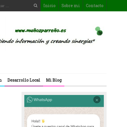
Inicio
Sobre mi
Contacto
n
Desarrollo Local
Mi Blog