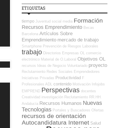
ETIQUETAS
Formación
tiempo
Juventud
social media
Recursos Emprendimiento
Becas
Artículos Sobre
Barcelona
Emprendimiento
mercado de trabajo
Smartphone
Prevención de Riesgos Laborales
trabajo
Directorios Empresas OL
comercio
Objetivos OL
electrónico
Material de O.Laboral
proyecto
recursos
Ideas de Negocio
Voluntariado
Reclutamiento
Redes Sociales Emprendedores
Productividad
Iniciativas Privadas
F
contenido
Profesionales ADL
Motivación
Infojobs
Perspectivas
EMPREND
docentes
Creatividad
investigación
Reclutamiento RR.HH.
Nuevas
Recursos Humanos
Andalucía
Tecnologias
Portales y Buscadores Ofertas
recursos de orientación
Autocandidatura Internet
Salud