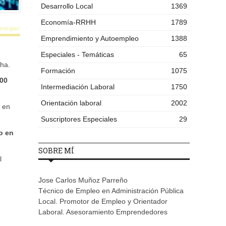
Desarrollo Local
1369
Economía-RRHH
1789
nergias'
Emprendimiento y Autoempleo
1388
Especiales - Temáticas
65
cha.
Formación
1075
00
Intermediación Laboral
1750
Orientación laboral
2002
r en
Suscriptores Especiales
29
o en
SOBRE MÍ
l
Jose Carlos Muñoz Parreño
Técnico de Empleo en Administración Pública
Local. Promotor de Empleo y Orientador
Laboral. Asesoramiento Emprendedores