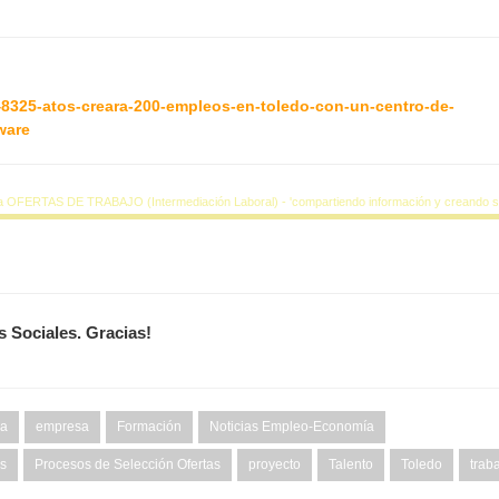
48325-atos-creara-200-empleos-en-toledo-con-un-centro-de-
ware
a OFERTAS DE TRABAJO (Intermediación Laboral) - 'compartiendo información y creando si
s Sociales. Gracias!
ha
empresa
Formación
Noticias Empleo-Economía
as
Procesos de Selección Ofertas
proyecto
Talento
Toledo
trab