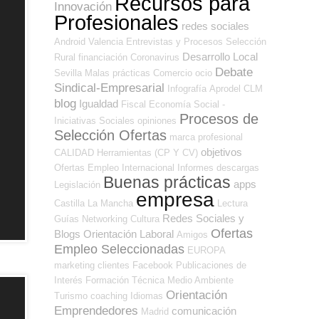
Recursos para
Innovación
Profesionales
redes sociales
Android
Valencia
Entrevistas y Procesos Selección
Desarrollo Local
Rural
financiación
Coronavirus
Debate
Sevilla
Malas prácticas
Comercio
ocio
Sindical-Empresarial
Infografía
Aprodel CLM
blog
Igualdad
Fiscal
Economía Social -
Procesos de
Iniciativas Sociales
opiniones
Selección Ofertas
marca profesional
objetivos
CALIDAD
Herramientas (CP Y CV)
Ofertas Empleo Internacional
Informes
descargas
Buenas prácticas
apps
Legislación
empresa
Castilla La Mancha
Lectura
Redes Sociales y
Guías
Networking
Cultura
Ofertas
Blogs Orientación Laboral
Amigos
Empleo Seleccionadas
EUROPA
marketing
clientes
Facebook
Publicaciones de
Interés
Formación Técnica
Medio Ambiente
Orientación
Turismo
coaching
Idiomas
Emprendedores
comunicación
Madrid