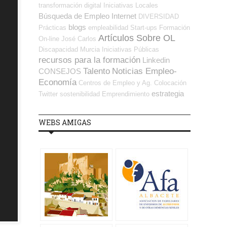
transformación digital
Iniciativas Locales
Búsqueda de Empleo Internet
DIVERSIDAD
blogs
Prácticas
empleabilidad
Start-ups
Formación
Artículos Sobre OL
On-line
José Carlos
Discapacidad
Murcia
Iniciativas Públicas
recursos para la formación
Linkedin
Talento
Noticias Empleo-
CONSEJOS
Economía
Centros de Empleo y Ag. Colocación
estrategia
Twitter
sostenibilidad
Emprendimiento
WEBS AMIGAS