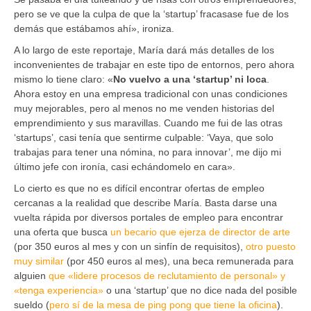
pero se ve que la culpa de que la ‘startup’ fracasase fue de los
demás que estábamos ahí», ironiza.
A lo largo de este reportaje, María dará más detalles de los
inconvenientes de trabajar en este tipo de entornos, pero ahora
mismo lo tiene claro: «
No vuelvo a una ‘startup’ ni loca
.
Ahora estoy en una empresa tradicional con unas condiciones
muy mejorables, pero al menos no me venden historias del
emprendimiento y sus maravillas. Cuando me fui de las otras
‘startups’, casi tenía que sentirme culpable: ‘Vaya, que solo
trabajas para tener una nómina, no para innovar’, me dijo mi
último jefe con ironía, casi echándomelo en cara».
Lo cierto es que no es difícil encontrar ofertas de empleo
cercanas a la realidad que describe María. Basta darse una
vuelta rápida por diversos portales de empleo para encontrar
una oferta que busca
un becario que ejerza de director de arte
(por 350 euros al mes y con un sinfín de requisitos),
otro puesto
muy similar
(por 450 euros al mes), una beca remunerada para
alguien
que «lidere procesos de reclutamiento de personal» y
«tenga experiencia»
o una ‘startup’ que no dice nada del posible
sueldo (
pero sí de la mesa de ping pong que tiene la oficina
).