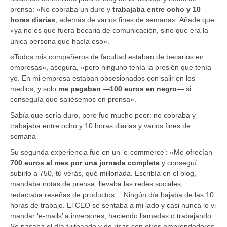
prensa: «No cobraba un duro y
trabajaba entre ocho y 10
horas diarias
, además de varios fines de semana». Añade que
«ya no es que fuera becaria de comunicación, sino que era la
única persona que hacía eso».
«Todos mis compañeros de facultad estaban de becarios en
empresas», asegura, «pero ninguno tenía la presión que tenía
yo. En mi empresa estaban obsesionados con salir en los
medios, y solo
me pagaban
—
100 euros en negro
— si
conseguía que saliésemos en prensa».
Sabía que sería duro, pero fue mucho peor: no cobraba y
trabajaba entre ocho y 10 horas diarias y varios fines de
semana
Su segunda experiencia fue en un ‘e-commerce’: «Me ofrecían
700 euros al mes por una jornada completa
y conseguí
subirlo a 750, tú verás, qué millonada. Escribía en el blog,
mandaba notas de prensa, llevaba las redes sociales,
redactaba reseñas de productos… Ningún día bajaba de las 10
horas de trabajo. El CEO se sentaba a mi lado y casi nunca lo vi
mandar ‘e-mails’ a inversores, haciendo llamadas o trabajando.
Se pasaba el día tuiteando y de risas con otros emprendedores,