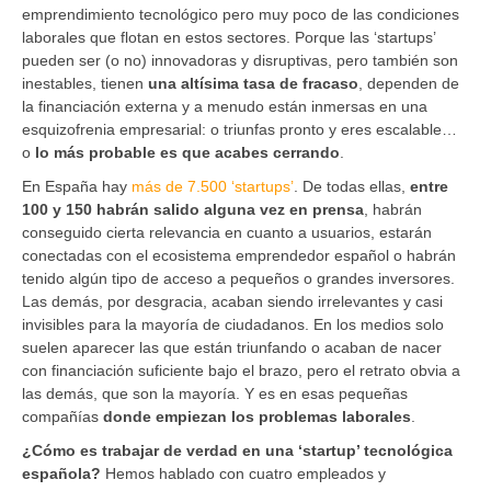
emprendimiento tecnológico pero muy poco de las condiciones
laborales que flotan en estos sectores. Porque las ‘startups’
pueden ser (o no) innovadoras y disruptivas, pero también son
inestables, tienen
una altísima tasa de fracaso
, dependen de
la financiación externa y a menudo están inmersas en una
esquizofrenia empresarial: o triunfas pronto y eres escalable…
o
lo más probable es que acabes cerrando
.
En España hay
más de 7.500 ‘startups’
. De todas ellas,
entre
100 y 150 habrán salido alguna vez en prensa
, habrán
conseguido cierta relevancia en cuanto a usuarios, estarán
conectadas con el ecosistema emprendedor español o habrán
tenido algún tipo de acceso a pequeños o grandes inversores.
Las demás, por desgracia, acaban siendo irrelevantes y casi
invisibles para la mayoría de ciudadanos. En los medios solo
suelen aparecer las que están triunfando o acaban de nacer
con financiación suficiente bajo el brazo, pero el retrato obvia a
las demás, que son la mayoría. Y es en esas pequeñas
compañías
donde empiezan los problemas laborales
.
¿Cómo es trabajar de verdad en una ‘startup’ tecnológica
española?
Hemos hablado con cuatro empleados y