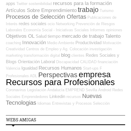
recursos para la formación
apps
Twitter
sostenibilidad
trabajo
Artículos Sobre Emprendimiento
Turismo
Procesos de Selección Ofertas
Publicaciones de
redes sociales
Interés
ocio
Networking
Prevención de Riesgos
Laborales
Economía Social - Iniciativas Sociales
Informes
opiniones
Objetivos OL
mercado de trabajo
Talento
Salud
tiempo
Innovación
Productividad
coaching
Medio Ambiente
Motivación
Creatividad
Centros de Empleo y Ag. Colocación
investigación
blog
Redes Sociales y
marketing
transformación digital
clientes
Blogs Orientación Laboral
Discapacidad
CALIDAD
financiación
Recursos Humanos
Igualdad
Valencia
Start-ups
F
empresa
Perspectivas
Profesionales ADL
Recursos para Profesionales
Coronavirus
Legislación
Andalucía
EMPREND
Sevilla
Android
Redes
Nuevas
Linkedin
Sociales Emprendedores
recursos
Tecnologias
Idiomas
Entrevistas y Procesos Selección
WEBS AMIGAS