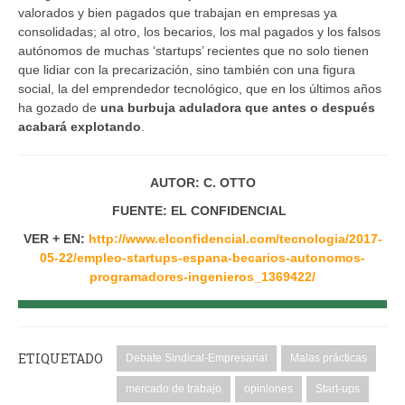
valorados y bien pagados que trabajan en empresas ya
consolidadas; al otro, los becarios, los mal pagados y los falsos
autónomos de muchas ‘startups’ recientes que no solo tienen
que lidiar con la precarización, sino también con una figura
social, la del emprendedor tecnológico, que en los últimos años
ha gozado de
una burbuja aduladora que antes o después
acabará explotando
.
AUTOR: C. OTTO
FUENTE: EL CONFIDENCIAL
VER + EN:
http://www.elconfidencial.com/tecnologia/2017-
05-22/empleo-startups-espana-becarios-autonomos-
programadores-ingenieros_1369422/
ETIQUETADO
Debate Sindical-Empresarial
Malas prácticas
mercado de trabajo
opiniones
Start-ups