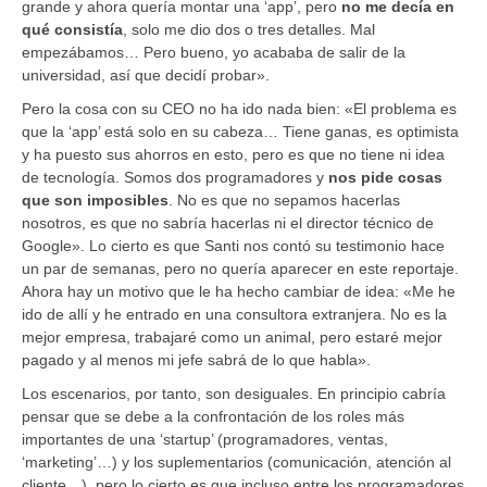
grande y ahora quería montar una ‘app’, pero
no me decía en
qué consistía
, solo me dio dos o tres detalles. Mal
empezábamos… Pero bueno, yo acababa de salir de la
universidad, así que decidí probar».
Pero la cosa con su CEO no ha ido nada bien: «El problema es
que la ‘app’ está solo en su cabeza… Tiene ganas, es optimista
y ha puesto sus ahorros en esto, pero es que no tiene ni idea
de tecnología. Somos dos programadores y
nos pide cosas
que son imposibles
. No es que no sepamos hacerlas
nosotros, es que no sabría hacerlas ni el director técnico de
Google». Lo cierto es que Santi nos contó su testimonio hace
un par de semanas, pero no quería aparecer en este reportaje.
Ahora hay un motivo que le ha hecho cambiar de idea: «Me he
ido de allí y he entrado en una consultora extranjera. No es la
mejor empresa, trabajaré como un animal, pero estaré mejor
pagado y al menos mi jefe sabrá de lo que habla».
Los escenarios, por tanto, son desiguales. En principio cabría
pensar que se debe a la confrontación de los roles más
importantes de una ‘startup’ (programadores, ventas,
‘marketing’…) y los suplementarios (comunicación, atención al
cliente…), pero lo cierto es que incluso entre los programadores