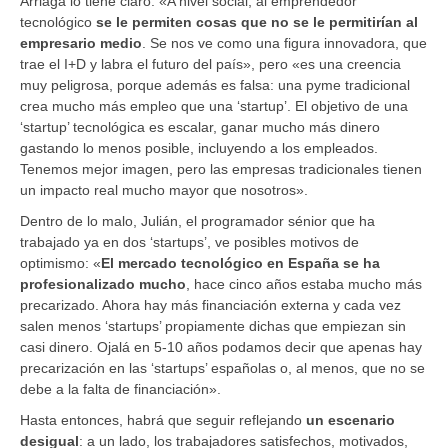
Arriaga lo tiene claro: «A nivel social, al emprendedor
tecnológico
se le permiten cosas que no se le permitirían al
empresario medio
. Se nos ve como una figura innovadora, que
trae el I+D y labra el futuro del país», pero «es una creencia
muy peligrosa, porque además es falsa: una pyme tradicional
crea mucho más empleo que una ‘startup’. El objetivo de una
‘startup’ tecnológica es escalar, ganar mucho más dinero
gastando lo menos posible, incluyendo a los empleados.
Tenemos mejor imagen, pero las empresas tradicionales tienen
un impacto real mucho mayor que nosotros».
Dentro de lo malo, Julián, el programador sénior que ha
trabajado ya en dos ‘startups’, ve posibles motivos de
optimismo: «
El mercado tecnológico en España se ha
profesionalizado mucho
, hace cinco años estaba mucho más
precarizado. Ahora hay más financiación externa y cada vez
salen menos ‘startups’ propiamente dichas que empiezan sin
casi dinero. Ojalá en 5-10 años podamos decir que apenas hay
precarización en las ‘startups’ españolas o, al menos, que no se
debe a la falta de financiación».
Hasta entonces, habrá que seguir reflejando
un escenario
desigual
: a un lado, los trabajadores satisfechos, motivados,