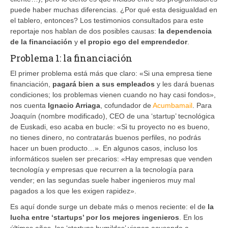
puede haber muchas diferencias. ¿Por qué esta desigualdad en
el tablero, entonces? Los testimonios consultados para este
reportaje nos hablan de dos posibles causas:
la dependencia
de la financiación
y
el propio ego del emprendedor
.
Problema 1: la financiación
El primer problema está más que claro: «Si una empresa tiene
financiación,
pagará bien a sus empleados
y les dará buenas
condiciones; los problemas vienen cuando no hay casi fondos»,
nos cuenta
Ignacio Arriaga
, cofundador de
Acumbamail
. Para
Joaquín (nombre modificado), CEO de una ‘startup’ tecnológica
de Euskadi, eso acaba en bucle: «Si tu proyecto no es bueno,
no tienes dinero, no contratarás buenos perfiles, no podrás
hacer un buen producto…». En algunos casos, incluso los
informáticos suelen ser precarios: «Hay empresas que venden
tecnología y empresas que recurren a la tecnología para
vender; en las segundas suele haber ingenieros muy mal
pagados a los que les exigen rapidez».
Es aquí donde surge un debate más o menos reciente: el de
la
lucha entre ‘startups’ por los mejores ingenieros
. En los
últimos años, las ‘startups humildes’ vienen acusando a