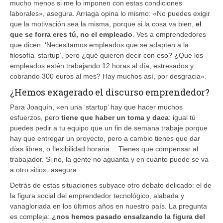
mucho menos si me lo imponen con estas condiciones
laborales», asegura. Arriaga opina lo mismo: «No puedes exigir
que la motivación sea la misma, porque si la cosa va bien,
el
que se forra eres tú, no el empleado
. Ves a emprendedores
que dicen: ‘Necesitamos empleados que se adapten a la
filosofía ‘startup’, pero ¿qué quieren decir con eso? ¿Que los
empleados estén trabajando 12 horas al día, estresados y
cobrando 300 euros al mes? Hay muchos así, por desgracia».
¿Hemos exagerado el discurso emprendedor?
Para Joaquín, «en una ‘startup’ hay que hacer muchos
esfuerzos, pero
tiene que haber un toma y daca
: igual tú
puedes pedir a tu equipo que un fin de semana trabaje porque
hay que entregar un proyecto, pero a cambio tienes que dar
días libres, o flexibilidad horaria… Tienes que compensar al
trabajador. Si no, la gente no aguanta y en cuanto puede se va
a otro sitio», asegura.
Detrás de estas situaciones subyace otro debate delicado: el de
la figura social del emprendedor tecnológico, alabada y
vanagloriada en los últimos años en nuestro país. La pregunta
es compleja:
¿nos hemos pasado ensalzando la figura del