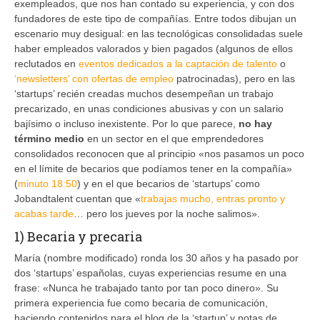
exempleados, que nos han contado su experiencia, y con dos
fundadores de este tipo de compañías. Entre todos dibujan un
escenario muy desigual: en las tecnológicas consolidadas suele
haber empleados valorados y bien pagados (algunos de ellos
reclutados en
eventos dedicados a la captación de talento
o
‘newsletters’ con ofertas de empleo
patrocinadas), pero en las
‘startups’ recién creadas muchos desempeñan un trabajo
precarizado, en unas condiciones abusivas y con un salario
bajísimo o incluso inexistente. Por lo que parece,
no hay
término medio
en un sector en el que emprendedores
consolidados reconocen que al principio «nos pasamos un poco
en el límite de becarios que podíamos tener en la compañía»
(
minuto 18:50
) y en el que becarios de ‘startups’ como
Jobandtalent cuentan que «
trabajas mucho, entras pronto y
acabas tarde
… pero los jueves por la noche salimos».
1) Becaria y precaria
María (nombre modificado) ronda los 30 años y ha pasado por
dos ‘startups’ españolas, cuyas experiencias resume en una
frase: «Nunca he trabajado tanto por tan poco dinero». Su
primera experiencia fue como becaria de comunicación,
haciendo contenidos para el blog de la ‘startup’ y notas de