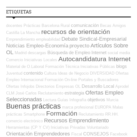
ETIQUETAS
comunicación
docentes
Prácticas
Barcelona
Rural
Becas
Amigos
recursos de orientación
Castilla La Mancha
Debate Sindical-Empresarial
Emprendimiento
empleabilidad
Artículos Sobre
Noticias Empleo-Economía
proyecto
OL
Búsqueda de Empleo Internet
Madrid
descargas
social media
Autocandidatura Internet
Comercio
Iniciativas Locales
blogs
Material de O.Laboral
Formación Técnica
Iniciativas Públicas
contenido
Juventud
Cultura
Ideas de Negocio
DIVERSIDAD
Ofertas
Empleo Internacional
Formación On-line
Portales y Buscadores
Desarrollo Local
Ofertas
Infojobs
Directorios Empresas OL
Aprodel
Ofertas Empleo
estrategia
CLM
José Carlos
Reclutamiento
Seleccionadas
objetivos
Lectura
Guías
Infografía
Murcia
Buenas prácticas
marca profesional
EUROPA
Malas
Formación
prácticas
Smartphone
Reclutamiento RR.HH.
Recursos Emprendimiento
comercio electrónico
Herramientas (CP Y CV)
Iniciativas Privadas
Voluntariado
Orientación Emprendedores
CONSEJOS
Fiscal
Facebook