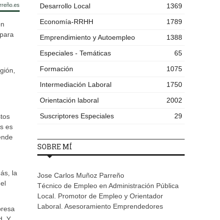
rreño.es
Desarrollo Local
1369
Economía-RRHH
1789
ón
 para
Emprendimiento y Autoempleo
1388
Especiales - Temáticas
65
Formación
1075
gión,
Intermediación Laboral
1750
Orientación laboral
2002
Suscriptores Especiales
29
stos
s es
tende
SOBRE MÍ
ás, la
Jose Carlos Muñoz Parreño
el
Técnico de Empleo en Administración Pública
Local. Promotor de Empleo y Orientador
Laboral. Asesoramiento Emprendedores
presa
d. Y