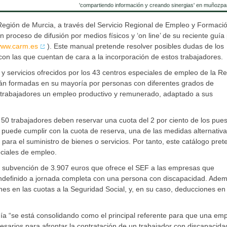
'compartiendo información y creando sinergias' en muñozpa
egión de Murcia, a través del Servicio Regional de Empleo y Formaci
proceso de difusión por medios físicos y ‘on line’ de su reciente guía
ww.carm.es
). Este manual pretende resolver posibles dudas de los
 con las que cuentan de cara a la incorporación de estos trabajadores.
y servicios ofrecidos por los 43 centros especiales de empleo de la Re
tán formadas en su mayoría por personas con diferentes grados de
os trabajadores un empleo productivo y remunerado, adaptado a sus
 50 trabajadores deben reservar una cuota del 2 por ciento de los pue
puede cumplir con la cuota de reserva, una de las medidas alternativa
 para el suministro de bienes o servicios. Por tanto, este catálogo pre
eciales de empleo.
la subvención de 3.907 euros que ofrece el SEF a las empresas que
 indefinido a jornada completa con una persona con discapacidad. Adem
s en las cuotas a la Seguridad Social, y, en su caso, deducciones en 
uía “se está consolidando como el principal referente para que una em
sarios para afrontar la contratación de un trabajador con discapacida