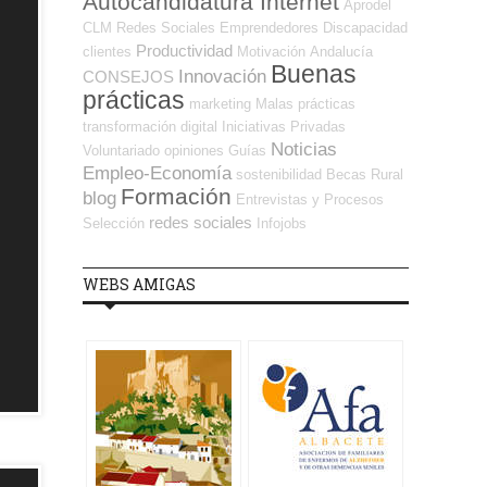
Autocandidatura Internet
Aprodel
CLM
Redes Sociales Emprendedores
Discapacidad
Productividad
clientes
Motivación
Andalucía
Buenas
Innovación
CONSEJOS
prácticas
marketing
Malas prácticas
transformación digital
Iniciativas Privadas
Noticias
Voluntariado
opiniones
Guías
Empleo-Economía
sostenibilidad
Becas
Rural
Formación
blog
Entrevistas y Procesos
redes sociales
Selección
Infojobs
WEBS AMIGAS