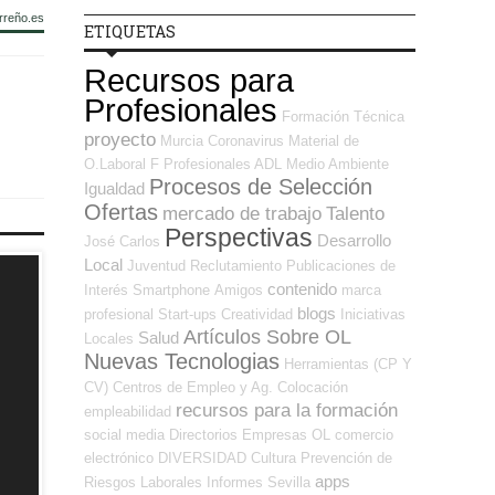
rreño.es
ETIQUETAS
Recursos para
Profesionales
Formación Técnica
proyecto
Murcia
Coronavirus
Material de
O.Laboral
F Profesionales ADL
Medio Ambiente
Procesos de Selección
Igualdad
Ofertas
mercado de trabajo
Talento
Perspectivas
Desarrollo
José Carlos
Local
Juventud
Reclutamiento
Publicaciones de
contenido
Interés
Smartphone
Amigos
marca
blogs
profesional
Start-ups
Creatividad
Iniciativas
Artículos Sobre OL
Salud
Locales
Nuevas Tecnologias
Herramientas (CP Y
CV)
Centros de Empleo y Ag. Colocación
recursos para la formación
empleabilidad
social media
Directorios Empresas OL
comercio
electrónico
DIVERSIDAD
Cultura
Prevención de
apps
Riesgos Laborales
Informes
Sevilla