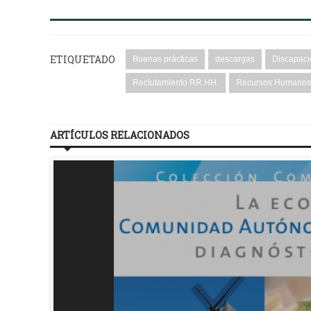
ETIQUETADO
Buenas prácticas
descargas
Discapac
Reclutamiento RR.HH.
Recursos Humanos
ARTÍCULOS RELACIONADOS