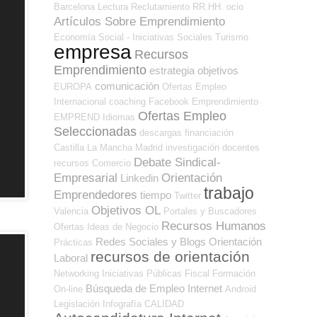
Barcelona
Lectura
Reclutamiento RR.HH.
ocio
Artículos Sobre Emprendimiento
Economía Social - Iniciativas Sociales
Turismo
empresa
Recursos
Emprendimiento
estrategia
objetivos
comunicación
EUROPA
Ofertas Empleo
Internacional
coaching
Facebook
Emprendimiento
Ofertas Empleo
EMPREND
Idiomas
Seleccionadas
descargas
financiación
Castilla La Mancha
Madrid
investigación
docentes
Debate Sindical-
recursos
Comercio
Empresarial
Orientación
Linkedin
trabajo
Emprendedores
tiempo
Twitter
Objetivos OL
Valencia
Portales y Buscadores
Recursos Humanos
Ofertas
Ideas de Negocio
Redes Sociales y Blogs Orientación
Prácticas
recursos de orientación
Laboral
Networking
Iniciativas Públicas
Fiscal
Formación
Búsqueda de Empleo Internet
On-line
Android
Legislación
Infografía
CALIDAD