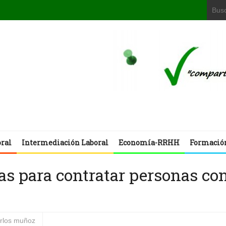
oral
Intermediación Laboral
Economía-RRHH
Formació
jas para contratar personas co
arlos muñoz