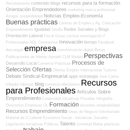
recursos para la formación
contenido
blogs
Reclutamiento
Orientación Emprendedores
marketing
marca profesional
Noticias Empleo-Economía
Amigos
sostenibilidad
Buenas prácticas
Centros de Empleo y Ag. Colocación
Igualdad
Redes Sociales y Blogs
Emprendimiento
Sevilla
Orientación Laboral
Fiscal
Guías
Lectura
investigación
F
Innovación
tiempo
Profesionales ADL
Coronavirus
Facebook
empresa
descargas
transformación digital
Becas
Perspectivas
Publicaciones de Interés
Aprodel CLM
Madrid
Procesos de
Desarrollo Local
Comercio
Prácticas
Selección Ofertas
Ofertas Empleo Internacional
Turismo
Debate Sindical-Empresarial
apps
estrategia
José Carlos
Recursos
blog
Infojobs
Idiomas
comercio electrónico
para Profesionales
Artículos Sobre
Emprendimiento
Creatividad
Iniciativas Privadas
Infografía
Formación
Directorios Empresas OL
docentes
empleabilidad
Recursos Emprendimiento
Ideas de Negocio
Voluntariado
Material de O.Laboral
Economía Social - Iniciativas Sociales
Talento
Legislación
Iniciativas Públicas
Juventud
Malas prácticas