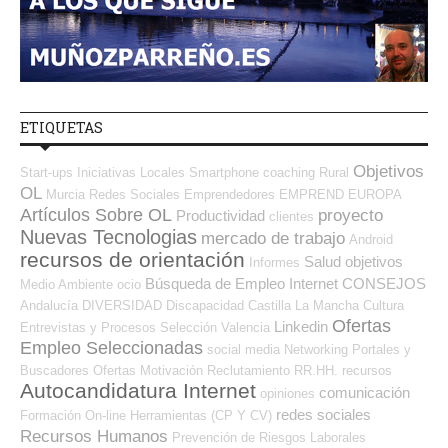
ETIQUETAS
Objetivos
Start-ups
Iniciativas Locales
Smartphone
coaching
Rural
OL
Murcia
Redes Sociales Emprendedores
EMPREND
EUROPA
Artículos Sobre OL
proyecto
Productividad
clientes
Nuevas Tecnologias
mercado de trabajo
Android
recursos de orientación
Salud
objetivos
Informes
Búsqueda de Empleo Internet
CONSEJOS
Medio Ambiente
ocio
Andalucía
DIVERSIDAD
Discapacidad
Castilla La Mancha
Cultura
Ofertas
Linkedin
Entrevistas y Procesos Selección
Valencia
Empleo Seleccionadas
social media
Networking
Portales y
Buscadores Ofertas
Motivación
Reclutamiento RR.HH.
recursos
Autocandidatura Internet
comunicación
opiniones
redes sociales
Formación On-line
Herramientas (CP Y CV)
Recursos Humanos
Prevención de Riesgos Laborales