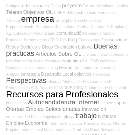
proyecto
redes sociales
Amigos
Guías
Twitter
Iniciativas Locales
Talento
Objetivos OL
EMPREND
Lectura
ocio
Formación
empresa
Técnica
Smartphone
sostenibilidad
Emprendimiento
Portales y Buscadores Ofertas
Centros de Empleo y
comunicación
Ag. Colocación
Voluntariado
Comercio
Madrid
blog
Productividad
Prácticas
Herramientas (CP Y CV)
Coronavirus
Buenas
Redes Sociales y Blogs Orientación Laboral
prácticas
Artículos Sobre OL
clientes
marca profesional
contenido
transformación digital
docentes
CALIDAD
opiniones
tiempo
Creatividad
Turismo
coaching
Directorios Empresas OL
estrategia
Desarrollo Local
objetivos
Android
Facebook
Perspectivas
Idiomas
Motivación
Reclutamiento
F
Profesionales ADL
Aprodel CLM
DIVERSIDAD
Material de O.Laboral
Recursos para Profesionales
Autocandidatura Internet
apps
financiación
recursos
Ofertas Empleo Seleccionadas
Innovación
trabajo
Noticias
blogs
empleabilidad
Fiscal
Legislación
Empleo-Economía
Informes
Iniciativas Privadas
Becas
Ofertas
Empleo Internacional
Malas prácticas
Start-ups
Rural
Networking