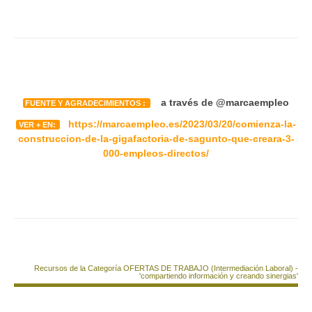
a través de @marcaempleo
FUENTE Y AGRADECIMIENTOS :
https://marcaempleo.es/2023/03/20/comienza-la-
VER + EN:
construccion-de-la-gigafactoria-de-sagunto-que-creara-3-
000-empleos-directos/
Recursos de la Categoría OFERTAS DE TRABAJO (Intermediación Laboral) -
'compartiendo información y creando sinergias'