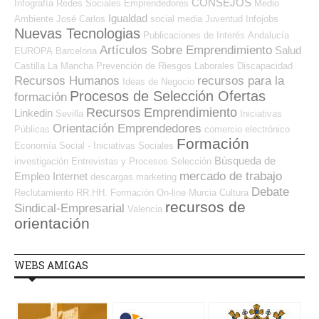
CONSEJOS
Infografía
Redes Sociales Emprendedores
Medio
Igualdad
Ambiente
José Carlos
social media
Juventud
Infojobs
Nuevas Tecnologias
Publicaciones de Interés
Andalucía
Artículos Sobre Emprendimiento
Salud
EUROPA
Barcelona
Castilla La Mancha
Prevención de Riesgos Laborales
Discapacidad
Recursos Humanos
recursos para la
Ideas de Negocio
Procesos de Selección Ofertas
formación
Recursos Emprendimiento
Linkedin
Sevilla
Iniciativas
Orientación Emprendedores
Públicas
comercio electrónico
Formación
Economía Social - Iniciativas Sociales
Búsqueda de
investigación
Entrevistas y Procesos Selección
mercado de trabajo
Empleo Internet
descargas
marketing
Debate
Reclutamiento RR.HH.
Formación On-line
Murcia
Cultura
recursos de
Sindical-Empresarial
Valencia
orientación
WEBS AMIGAS