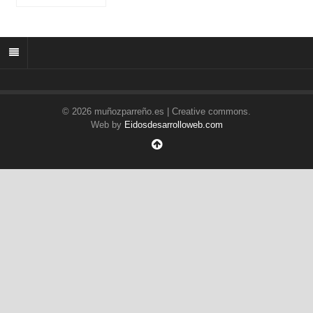
© 2026 muñozparreño.es | Creative commons.
Web by
Eidosdesarrolloweb.com