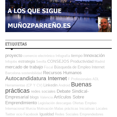
ETIQUETAS
proyecto
Innovación
tiempo
comercio electrónico
Infografía
estrategia
CONSEJOS
Productividad
Infojobs
Sevilla
Madrid
mercado de trabajo
Búsqueda de Empleo Internet
Fiscal
Recursos Humanos
Barcelona
sostenibilidad
Autocandidatura Internet
F Profesionales ADL
Buenas
Linkedin
Herramientas (CP Y CV)
Android
prácticas
Debate Sindical-
redes sociales
Empresarial
Artículos Sobre
blogs
Valencia
Emprendimiento
Legislación
descargas
Ofertas Empleo
Internacional
Murcia
Motivación
Malas prácticas
Iniciativas Locales
Igualdad
Twitter
ocio
Facebook
Redes Sociales Emprendedores