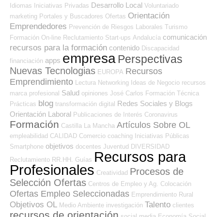
Desarrollo Local
Idiomas
Iniciativas Privadas
Voluntariado
Orientación
marketing
Portales y Buscadores Ofertas
Emprendedores
Prevención de Riesgos Laborales
Turismo
comunicación
Formación On-line
Reclutamiento
Start-ups
Andalucía
recursos para la formación
contenido
Discapacidad
empresa
Perspectivas
apps
financiación
Nuevas Tecnologias
Recursos
EUROPA
Emprendimiento
Lectura
Networking
Ideas de Negocio
recursos
Salud
marca profesional
opiniones
José Carlos
Formación Técnica
blog
Redes Sociales y Blogs
Prácticas
transformación digital
Orientación Laboral
Publicaciones de Interés
Coronavirus
Formación
Artículos Sobre OL
Castilla La Mancha
empleabilidad
CALIDAD
Comercio
coaching
Iniciativas Públicas
objetivos
Smartphone
docentes
Juventud
DIVERSIDAD
Recursos para
Reclutamiento RR.HH.
Guías
Profesionales
Procesos de
Creatividad
Selección Ofertas
Centros de Empleo y Ag. Colocación
Ofertas Empleo Seleccionadas
Emprendimiento
Rural
Objetivos OL
Talento
Medio Ambiente
investigación
clientes
recursos de orientación
social media
Economía Social