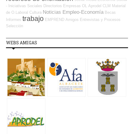
- Iniciativas Sociales
Directorios Empresas OL
Aprodel CLM
Material
Noticias Empleo-Economía
de O.Laboral
Cultura
Becas
trabajo
Informes
EMPREND
Amigos
Entrevistas y Procesos
Selección
WEBS AMIGAS