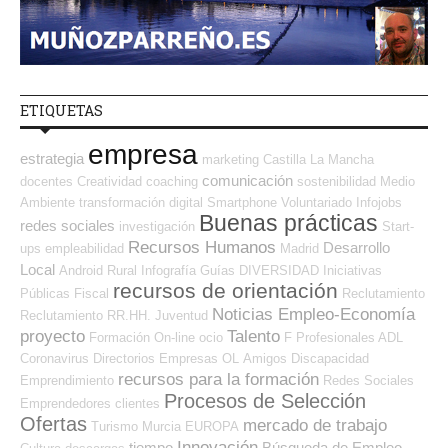
ETIQUETAS
empresa
estrategia
marketing
Castilla La Mancha
comunicación
docentes
Creatividad
coaching
sostenibilidad
Medio
Ambiente
transformación digital
Smartphone
Voluntariado
Infojobs
Buenas prácticas
redes sociales
investigación
Start-
Recursos Humanos
Desarrollo
ups
empleabilidad
Madrid
Local
Android
Rural
Infografía
Guías
DIVERSIDAD
Iniciativas
recursos de orientación
Públicas
Fiscal
Reclutamiento
Noticias Empleo-Economía
Reclutamiento RR.HH.
Juventud
proyecto
Talento
Formación On-line
ocio
F Profesionales ADL
Coronavirus
Directorios Empresas OL
Amigos
Discapacidad
recursos para la formación
Emprendimiento
Redes Sociales
Procesos de Selección
Emprendedores
clientes
Ofertas
mercado de trabajo
Turismo
Murcia
EUROPA
Innovación
tiempo
Búsqueda de Empleo