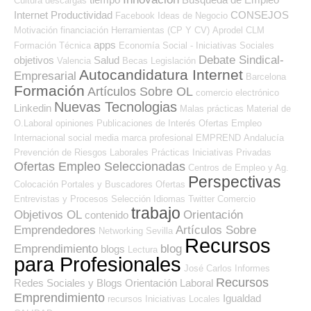
Cultura
descargas
Internet
Productividad
CONSEJOS
Facebook
Ideas de Negocio
Motivación
financiación
Herramientas (CP Y CV)
Aprodel CLM
apps
Formación Técnica
Economía Social - Iniciativas Sociales
Debate Sindical-
objetivos
Salud
Valencia
Becas
Legislación
Autocandidatura Internet
Empresarial
Barcelona
Formación
Artículos Sobre OL
comercio electrónico
Nuevas Tecnologias
Linkedin
Malas prácticas
Material de
O.Laboral
opiniones
Publicaciones de Interés
Ofertas Empleo
Internacional
social media
marca profesional
EMPREND
Andalucía
Prevención de Riesgos Laborales
Prácticas
Iniciativas Privadas
Ofertas Empleo Seleccionadas
Centros de Empleo y Ag.
Perspectivas
Colocación
Portales y Buscadores Ofertas
Entrevistas y Procesos Selección
Idiomas
Twitter
Comercio
trabajo
Objetivos OL
Orientación
contenido
Emprendedores
Artículos Sobre
Networking
Sevilla
Recursos
Emprendimiento
blog
blogs
Lectura
para Profesionales
José Carlos
Informes
Recursos
Redes Sociales y Blogs Orientación Laboral
Emprendimiento
Igualdad
recursos
Iniciativas Locales