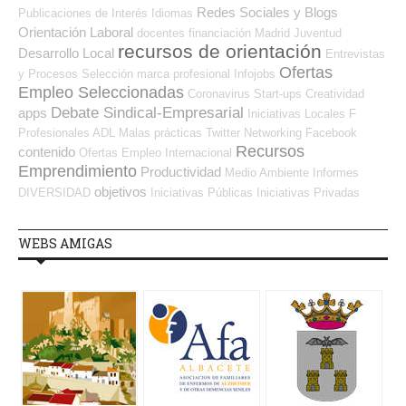
Redes Sociales y Blogs
Publicaciones de Interés
Idiomas
Orientación Laboral
docentes
financiación
Madrid
Juventud
recursos de orientación
Desarrollo Local
Entrevistas
Ofertas
y Procesos Selección
marca profesional
Infojobs
Empleo Seleccionadas
Coronavirus
Start-ups
Creatividad
Debate Sindical-Empresarial
apps
Iniciativas Locales
F
Profesionales ADL
Malas prácticas
Twitter
Networking
Facebook
Recursos
contenido
Ofertas Empleo Internacional
Emprendimiento
Productividad
Medio Ambiente
Informes
objetivos
DIVERSIDAD
Iniciativas Públicas
Iniciativas Privadas
WEBS AMIGAS