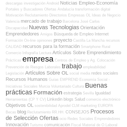
Noticias Empleo-Economía
descargas
investigación
Android
Portales y Buscadores Ofertas
Andalucía
transformación digital
Motivación
Reclutamiento
Directorios Empresas OL
Ideas de Negocio
mercado de trabajo
Valencia
Barcelona
José Carlos
Nuevas Tecnologias
Orientación
Discapacidad
Emprendedores
Búsqueda de Empleo Internet
Amigos
proyecto
Formación On-line
opiniones
Castilla La Mancha
recursos
recursos para la formación
CALIDAD
Smartphone
Rural
Artículos Sobre Emprendimiento
Comercio
Infografía
Lectura
empresa
Prácticas
Centros de Empleo y Ag. Colocación
trabajo
Prevención de Riesgos Laborales
empleabilidad
Artículos Sobre OL
redes sociales
Legislación
social media
Recursos Humanos
Guías
EMPREND
Economía Social -
Buenas
Iniciativas Sociales
Murcia
Voluntariado
Cultura
prácticas
Formación
estrategia
Igualdad
Sevilla
Linkedin
blogs
Salud
Herramientas (CP Y CV)
comercio electrónico
Objetivos OL
sostenibilidad
Aprodel CLM
marketing
EUROPA
Procesos
blog
CONSEJOS
Becas
Reclutamiento RR.HH.
de Selección Ofertas
ocio
Redes Sociales Emprendedores
Innovación
comunicación
Turismo
Fiscal
Material de O.Laboral