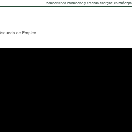
'compartiendo información y creando sinergias' en muñozpa
Búsqueda de Empleo.