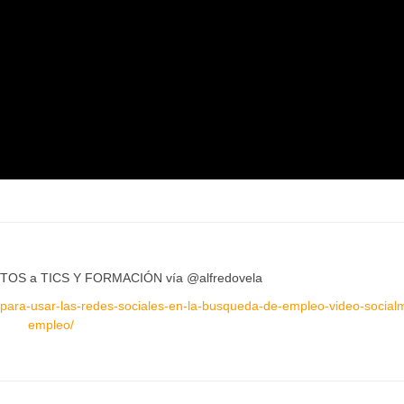
OS a TICS Y FORMACIÓN vía @alfredovela
-para-usar-las-redes-sociales-en-la-busqueda-de-empleo-video-social
empleo/