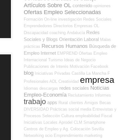
Artículos Sobre OL
contenido
opiniones
Ofertas Empleo Seleccionadas
Formación On-line
investigación
Redes Sociales
Emprendedores
Directorios Empresas OL
Redes
Discapacidad
coaching
Andalucía
Sociales y Blogs Orientación Laboral
Malas
Recursos Humanos
Búsqueda de
prácticas
Empleo Internet
EMPREND
Ofertas Empleo
Internacional
Turismo
Ideas de Negocio
Publicaciones de Interés
Motivación
Facebook
blog
Iniciativas Privadas
Castilla La Mancha
F
empresa
Profesionales ADL
Creatividad
Noticias
redes sociales
Idiomas
descargas
Empleo-Economía
Reclutamiento
Informes
trabajo
apps
Rural
clientes
Amigos
Becas
DIVERSIDAD
Prácticas
social media
Entrevistas y
Procesos Selección
Cultura
empleabilidad
Fiscal
Iniciativas Locales
Aprodel CLM
Smartphone
Centros de Empleo y Ag. Colocación
Sevilla
Networking
ocio
Emprendimiento
marketing