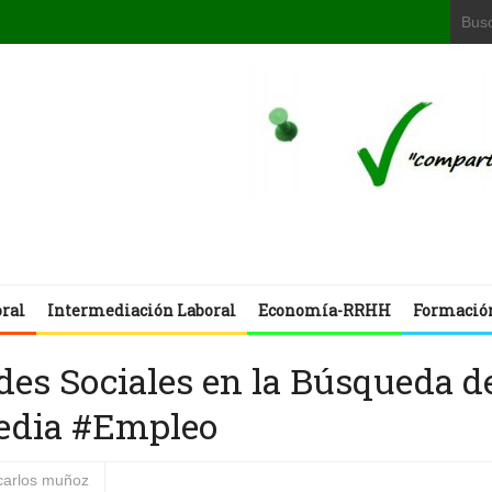
oral
Intermediación Laboral
Economía-RRHH
Formació
des Sociales en la Búsqueda d
media #Empleo
carlos muñoz