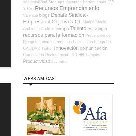
sostenibilidad
Start-ups
docentes
Herramientas (CP
Recursos Emprendimiento
Y CV)
Debate Sindical-
blogs
Valencia
Empresarial
Objetivos OL
Madrid
Medio
Talento
tiempo
estrategia
Ambiente
Android
recursos para la formación
Prevención de
Riesgos Laborales
recursos
Legislación
Infografía
Innovación
comunicación
CALIDAD
Twitter
Coronavirus
Reclutamiento RR.HH.
Infojobs
Productividad
Juventud
WEBS AMIGAS