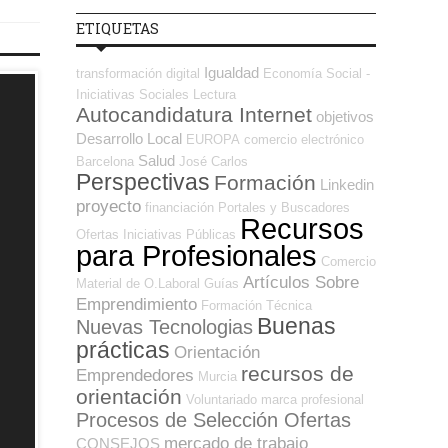
ETIQUETAS
Igualdad
transformación digital
Economía Social -
Iniciativas Sociales
Lectura
Autocandidatura Internet
objetivos
Desarrollo Local
EUROPA
comercio electrónico
Salud
Barcelona
José Carlos
Perspectivas
Formación
Linkedin
proyecto
financiación
Portales y Buscadores
Recursos
Ofertas
Iniciativas Públicas
para Profesionales
Comercio
Artículos Sobre
Material de O.Laboral
Guías
Emprendimiento
Formación Técnica
Buenas
Nuevas Tecnologias
prácticas
Orientación
recursos de
Emprendedores
Murcia
orientación
Voluntariado
marca profesional
Procesos de Selección Ofertas
mercado de trabajo
CONSEJOS