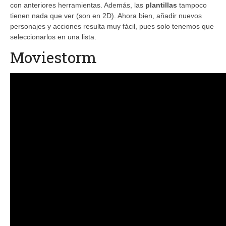
con anteriores herramientas. Además, las
plantillas
tampoco
tienen nada que ver (son en 2D). Ahora bien, añadir nuevos
personajes y acciones resulta muy fácil, pues solo tenemos que
seleccionarlos en una lista.
Moviestorm