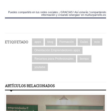
Puedes compartirlo en tus redes sociales ¡ GRACIAS ! Así estarás 'compartiendo
información y creando sinergias' en muñozparreño.es
ETIQUETADO
apps
blog
Formación
Guías
ocio
Orientación Emprendedores apps
Recursos para Profesionales
tiempo
youtube
ARTÍCULOS RELACIONADOS