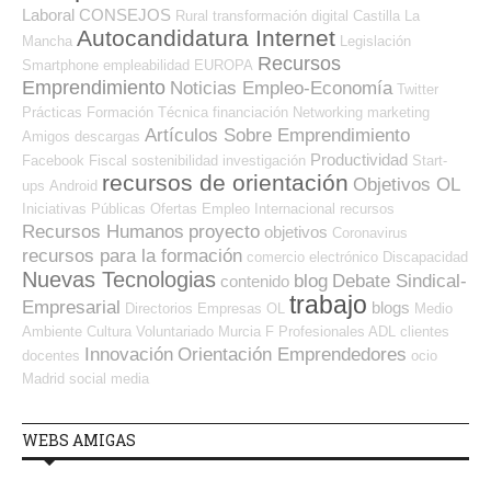
Laboral
CONSEJOS
Rural
transformación digital
Castilla La
Autocandidatura Internet
Mancha
Legislación
Recursos
Smartphone
empleabilidad
EUROPA
Emprendimiento
Noticias Empleo-Economía
Twitter
Prácticas
Formación Técnica
financiación
Networking
marketing
Artículos Sobre Emprendimiento
Amigos
descargas
Productividad
Facebook
Fiscal
sostenibilidad
investigación
Start-
recursos de orientación
Objetivos OL
ups
Android
Iniciativas Públicas
Ofertas Empleo Internacional
recursos
Recursos Humanos
proyecto
objetivos
Coronavirus
recursos para la formación
comercio electrónico
Discapacidad
Nuevas Tecnologias
blog
Debate Sindical-
contenido
trabajo
Empresarial
blogs
Directorios Empresas OL
Medio
Ambiente
Cultura
Voluntariado
Murcia
F Profesionales ADL
clientes
Innovación
Orientación Emprendedores
docentes
ocio
Madrid
social media
WEBS AMIGAS