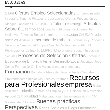
ETIQUETAS
Ofertas Empleo Seleccionadas
Salud
Emprendimiento
Infografía
Turismo
Portales y Buscadores Ofertas
Prevención de
Artículos
Talento
estrategia
Riesgos Laborales
DIVERSIDAD
Sobre OL
tiempo
apps
coaching
Idiomas
Reclutamiento
comunicación
redes
Iniciativas Privadas
Becas
Lectura
CALIDAD
mercado de trabajo
sociales
Andalucía
Entrevistas y Procesos
Selección
Creatividad
Infojobs
Sevilla
Reclutamiento RR.HH.
Publicaciones de Interés
EMPREND
Economía Social - Iniciativas
Procesos de Selección Ofertas
Sociales
Comercio
Búsqueda de Empleo Internet
Desarrollo Local
Juventud
José
Carlos
Formación On-line
Valencia
marca profesional
Formación
Barcelona
Ideas de Negocio
Redes Sociales
Recursos
Emprendedores
Iniciativas Locales
Informes
para Profesionales
empresa
Guías
Linkedin
opiniones
Centros de Empleo y Ag. Colocación
Motivación
Igualdad
Aprodel CLM
Malas prácticas
Herramientas (CP Y CV)
Buenas prácticas
Material de O.Laboral
Perspectivas
Redes Sociales y Blogs Orientación