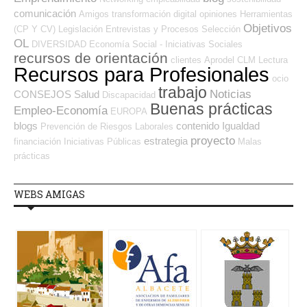
comunicación
Amigos
transformación digital
opiniones
Herramientas
Objetivos
(CP Y CV)
Legislación
Entrevistas y Procesos Selección
OL
DIVERSIDAD
Economía Social - Iniciativas Sociales
recursos de orientación
clientes
Aprodel CLM
Lectura
Recursos para Profesionales
ocio
trabajo
Noticias
CONSEJOS
Salud
Discapacidad
Buenas prácticas
Empleo-Economía
EUROPA
blogs
contenido
Igualdad
Prevención de Riesgos Laborales
proyecto
estrategia
financiación
Iniciativas Públicas
Malas
prácticas
WEBS AMIGAS