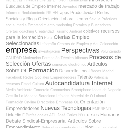
Iniciativas Privadas
Ofertas Empleo Internacional
mercado de trabajo
Búsqueda de Empleo Internet
Juventud
apps
Productividad
Redes
Informes
Reclutamiento RR.HH.
Sociales y Blogs Orientación Laboral
tiempo
Sevilla
Prácticas
social media
Emprendimiento
marketing
Portales y Buscadores
recursos
objetivos
Ofertas
coaching
Creatividad
Turismo
Android
Ofertas Empleo
para la formación
Rural
Seleccionadas
Infografía
Centros de Empleo y Ag. Colocación
empresa
Perspectivas
investigación
Voluntariado
Procesos de
CALIDAD
Motivación
Formación Técnica
Idiomas
Selección Ofertas
Artículos
comercio electrónico
Formación
Sobre OL
Desarrollo Local
Becas
Madrid
Talento
Facebook
Redes Sociales Emprendedores
Valencia
Autocandidatura Internet
recursos
Fiscal
Cultura
Medio Ambiente
Comercio
Coronavirus
Smartphone
Ideas de Negocio
Castilla La Mancha
Barcelona
Infojobs
Material de O.Laboral
Orientación
Formación On-line
Directorios Empresas OL
Nuevas Tecnologias
Emprendedores
EMPREND
Recursos Humanos
Linkedin
F Profesionales ADL
José Carlos
Debate Sindical-Empresarial
Artículos Sobre
Emprendimiento
blog
Networking
empleabilidad
sostenibilidad