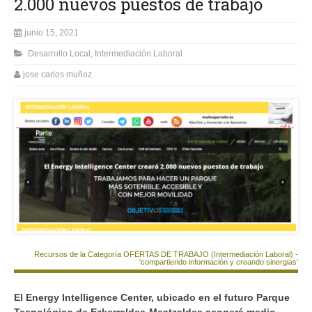
2.000 nuevos puestos de trabajo
junio 15, 2021
Desarrollo Local
,
Intermediación Laboral
jose carlos muñoz
Recursos de la Categoría OFERTAS DE TRABAJO (Intermediación Laboral) -
'compartiendo información y creando sinergias'
El Energy Intelligence Center, ubicado en el futuro Parque
Tecnológico de Ezkerraldea-Meatzaldea acogerá medio