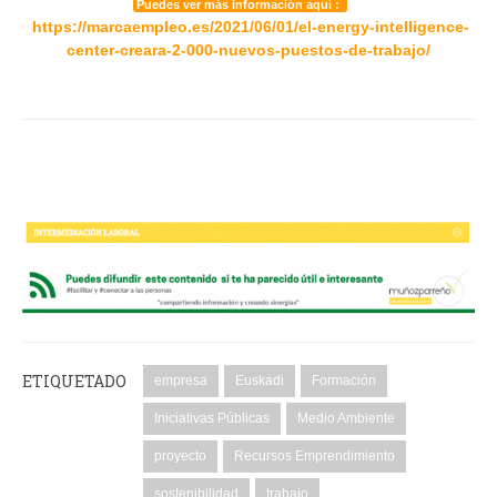
Puedes ver más información aquí :
https://marcaempleo.es/2021/06/01/el-energy-intelligence-
center-creara-2-000-nuevos-puestos-de-trabajo/
ETIQUETADO
empresa
Euskadi
Formación
Iniciativas Públicas
Medio Ambiente
proyecto
Recursos Emprendimiento
sostenibilidad
trabajo