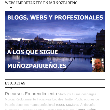
WEBS IMPORTANTES EN MUÑOZPAREÑO
ETIQUETAS
Recursos Emprendimiento
Start-ups
Guías
descargas
Murcia
Reclutamiento
Iniciativas Locales
Twitter
Publicaciones de
redes sociales
Interés
docentes
marca profesional
Andalucía
Innovación