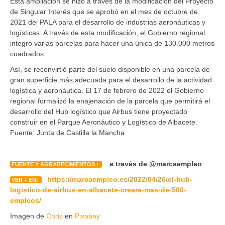
Esta ampliación se hizo a través de la modificación del Proyecto
de Singular Interés que se aprobó en el mes de octubre de
2021 del PALA para el desarrollo de industrias aeronáuticas y
logísticas. A través de esta modificación, el Gobierno regional
integró varias parcelas para hacer una única de 130.000 metros
cuadrados.
Así, se reconvirtió parte del suelo disponible en una parcela de
gran superficie más adecuada para el desarrollo de la actividad
logística y aeronáutica. El 17 de febrero de 2022 el Gobierno
regional formalizó la enajenación de la parcela que permitirá el
desarrollo del Hub logístico que Airbus tiene proyectado
construir en el Parque Aeronáutico y Logístico de Albacete.
Fuente: Junta de Castilla la Mancha
a través de @marcaempleo
FUENTE Y AGRADECIMIENTOS :
https://marcaempleo.es/2022/04/26/el-hub-
VER + EN:
logistico-de-airbus-en-albacete-creara-mas-de-500-
empleos/
Imagen de
Chris
en
Pixabay