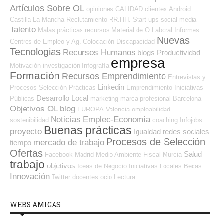
Artículos Sobre OL
opiniones
CALIDAD
clientes
Android
Castilla La Mancha
Reclutamiento RR.HH.
Start-ups
social media
Talento
Malas prácticas
recursos
Material de O.Laboral
Informes
Nuevas
Centros de Empleo y Ag. Colocación
Discapacidad
Tecnologias
Recursos Humanos
blogs
Productividad
empresa
Motivación
investigación
Infografía
Formación
Recursos Emprendimiento
Entrevistas y
Linkedin
Procesos Selección
Prácticas
Emprendimiento
Iniciativas
Desarrollo Local
Públicas
marketing
marca profesional
Barcelona
Objetivos OL
blog
EUROPA
Valencia
empleabilidad
Noticias Empleo-Economía
sostenibilidad
coaching
Infojobs
Buenas prácticas
proyecto
Igualdad
redes sociales
Procesos de Selección
mercado de trabajo
tiempo
Ofertas
Salud
Facebook
Madrid
Medio Ambiente
Fiscal
Murcia
trabajo
objetivos
Ideas de Negocio
Iniciativas Locales
Becas
Innovación
Twitter
docentes
ocio
Lectura
WEBS AMIGAS