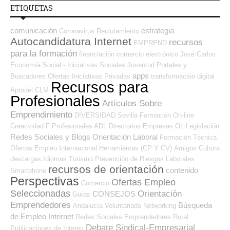
ETIQUETAS
comunicación
estrategia
Coronavirus
Reclutamiento
Autocandidatura Internet
recursos
EMPREND
para la formación
financiación
comercio electrónico
José Carlos
Economía Social - Iniciativas Sociales
Juventud
Portales y
apps
Buscadores Ofertas
Iniciativas Privadas
transformación digital
Recursos para
Aprodel CLM
Profesionales
Artículos Sobre
Emprendimiento
DIVERSIDAD
Sevilla
Formación On-line
Creatividad
F Profesionales ADL
Directorios Empresas OL
Legislación
Redes Sociales y Blogs Orientación Laboral
Formación Técnica
Ofertas Empleo Internacional
Herramientas (CP Y CV)
Amigos
Cultura
descargas
Idiomas
Turismo
Prevención de Riesgos Laborales
recursos de orientación
contenido
Smartphone
Perspectivas
Ofertas Empleo
Comercio
Seleccionadas
Orientación
CONSEJOS
Guías
Emprendedores
Búsqueda
Andalucía
Voluntariado
Networking
de Empleo Internet
Redes Sociales Emprendedores
Rural
Debate Sindical-Empresarial
Publicaciones de Interés