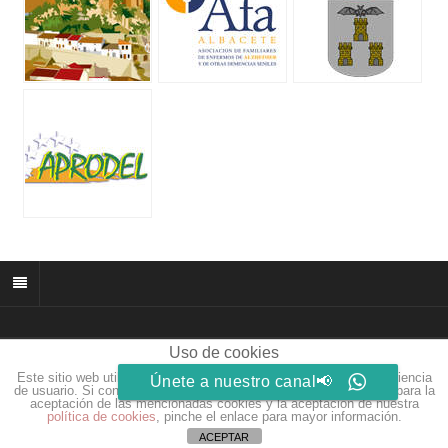
Uso de cookies
© 2026 muñozparreño.es | Creative commons.
Este sitio web utiliza cookies para que usted tenga la mejor experiencia
Únete a nuestro canal📢
Web by
Eidosdesarrolloweb.com
de usuario. Si continúa navegando está dando su consentimiento para la
aceptación de las mencionadas cookies y la aceptación de nuestra
política de cookies
, pinche el enlace para mayor información.
ACEPTAR