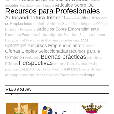
Artículos Sobre OL
sociales
Facebook
social media
Recursos para Profesionales
Autocandidatura Internet
blog
Búsqueda
marketing
de Empleo Internet
Salud
Medio Ambiente
Rural
Infografía
Ofertas
Artículos Sobre Emprendimiento
Empleo Internacional
Directorios Empresas OL
investigación
Barcelona
Start-ups
Lectura
apps
Discapacidad
Prácticas
Android
marca profesional
Recursos Emprendimiento
CONSEJOS
Turismo
Ofertas Empleo Seleccionadas
recursos para la
Buenas prácticas
formación
Andalucía
Iniciativas
Perspectivas
Públicas
empleabilidad
Juventud
Malas
estrategia
prácticas
CALIDAD
Castilla La Mancha
sostenibilidad
tiempo
descargas
coaching
Redes Sociales Emprendedores
WEBS AMIGAS