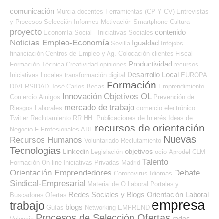
comunicación
Murcia
docentes
Herramientas (CP Y CV)
Entrevistas
y Procesos Selección
Informes
Motivación
Smartphone
Cultura
proyecto
contenido
Economía Social - Iniciativas Sociales
Noticias Empleo-Economía
Igualdad
Sevilla
Infojobs
financiación
Centros de Empleo y Ag. Colocación
clientes
Fiscal
Productividad
Formación Técnica
Creatividad
opiniones
recursos
Desarrollo Local
Iniciativas Locales
transformación digital
EUROPA
Formación
DIVERSIDAD
José Carlos
Becas
Emprendimiento
Innovación
Objetivos OL
Comercio
Amigos
Prevención de
mercado de trabajo
Riesgos Laborales
comercio electrónico
Twitter
Reclutamiento RR.HH.
Publicaciones de Interés
Ideas de
recursos de orientación
Negocio
F Profesionales ADL
Nuevas
Recursos Humanos
Voluntariado
Reclutamiento
Tecnologias
Linkedin
objetivos
Legislación
ocio
Aprodel CLM
Talento
Formación On-line
Iniciativas Privadas
Madrid
Orientación Emprendedores
Debate
Coronavirus
Idiomas
Sindical-Empresarial
Material de O.Laboral
Portales y
Redes Sociales y Blogs Orientación Laboral
Buscadores Ofertas
empresa
trabajo
blogs
Guías
Networking
EMPREND
Procesos de Selección Ofertas
redes
Valencia