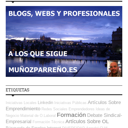
ETIQUETAS
Artículos Sobre
Linkedin
Iniciativas Locales
Iniciativas Públicas
Emprendimiento
Redes Sociales Emprendedores
Ideas de
Formación
Debate Sindical-
Negocio
Material de O.Laboral
Artículos Sobre OL
Empresarial
Formación Técnica
Búsqueda de Empleo Internet