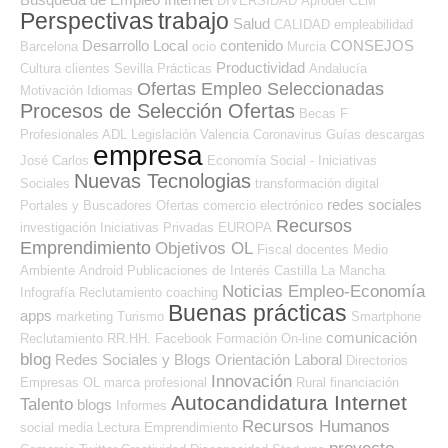
DIVERSIDAD
Aprodel CLM
Perspectivas
trabajo
Salud
CALIDAD
empleabilidad
Desarrollo Local
contenido
CONSEJOS
Barcelona
ocio
Murcia
Productividad
Cultura
clientes
Sevilla
Prácticas
Andalucía
Ofertas Empleo Seleccionadas
Motivación
Idiomas
Procesos de Selección Ofertas
Becas
F
Profesionales ADL
Legislación
Valencia
Coronavirus
Guías
descargas
empresa
José Carlos
Economía Social - Iniciativas
Nuevas Tecnologias
Sociales
transformación digital
redes sociales
Portales y Buscadores Ofertas
comercio electrónico
Recursos
investigación
Iniciativas Privadas
EUROPA
Emprendimiento
Objetivos OL
Fiscal
docentes
Medio
Ambiente
Android
Publicaciones de Interés
Castilla La Mancha
Noticias Empleo-Economía
Infografía
Reclutamiento
coaching
Buenas prácticas
apps
marketing
Turismo
Smartphone
comunicación
Reclutamiento RR.HH.
Facebook
Formación On-line
blog
Redes Sociales y Blogs Orientación Laboral
Directorios
Innovación
Empresas OL
marca profesional
Rural
financiación
Autocandidatura Internet
Talento
blogs
Informes
Recursos Humanos
social media
Lectura
Emprendimiento