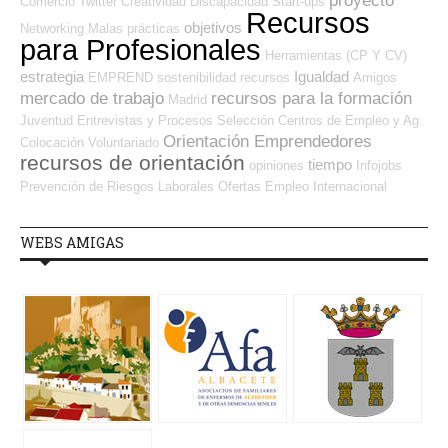
proyecto
Comercio
Twitter
Creatividad
Discapacidad
Start-ups
Recursos
objetivos
Networking
Malas prácticas
para Profesionales
Herramientas (CP Y CV)
estrategia
Igualdad
EMPREND
sostenibilidad
recursos
Amigos
mercado de trabajo
recursos para la formación
Madrid
Juventud
Entrevistas y Procesos Selección
Centros de Empleo y Ag.
Orientación Emprendedores
Colocación
Voluntariado
recursos de orientación
tiempo
opiniones
Infojobs
Prevención de Riesgos Laborales
Ofertas Empleo Internacional
WEBS AMIGAS