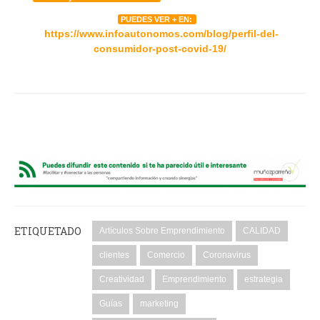
PUEDES VER + EN:
https://www.infoautonomos.com/blog/perfil-del-
consumidor-post-covid-19/
ETIQUETADO
Artículos Sobre Emprendimiento
CALIDAD
clientes
Comercio
Coronavirus
Creatividad
Emprendimiento
estrategia
Guías
marketing