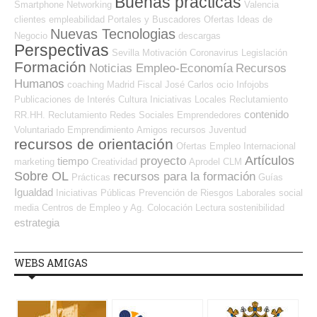
Buenas prácticas
Smartphone
Networking
Valencia
clientes
empleabilidad
Portales y Buscadores Ofertas
Ideas de
Nuevas Tecnologias
Negocio
descargas
Perspectivas
Sevilla
Motivación
Coronavirus
Legislación
Formación
Noticias Empleo-Economía
Recursos
Humanos
coaching
Madrid
Fiscal
José Carlos
ocio
Infojobs
Publicaciones de Interés
Cultura
Iniciativas Locales
Reclutamiento
contenido
RR.HH.
Reclutamiento
Redes Sociales Emprendedores
Voluntariado
Emprendimiento
Amigos
recursos
Juventud
recursos de orientación
Ofertas Empleo Internacional
Artículos
proyecto
tiempo
marketing
Creatividad
Aprodel CLM
Sobre OL
recursos para la formación
Prácticas
Guías
Igualdad
Iniciativas Públicas
Prevención de Riesgos Laborales
social
media
Centros de Empleo y Ag. Colocación
Lectura
sostenibilidad
estrategia
WEBS AMIGAS