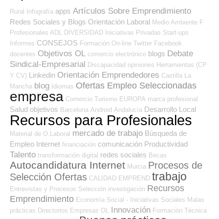
Artículos Sobre Emprendimiento
apps
Rural
Infografía
Redes Sociales y Blogs Orientación Laboral
Medio Ambiente
F
Profesionales ADL
DIVERSIDAD
Iniciativas Privadas
Start-ups
CONSEJOS
Informes
Formación On-line
Twitter
Facebook
Objetivos OL
Debate
blogs
docentes
comercio electrónico
Sindical-Empresarial
Discapacidad
opiniones
Herramientas (CP
Orientación Emprendedores
Linkedin
Y CV)
Castilla La
Ofertas Empleo Seleccionadas
blog
Mancha
Idiomas
empresa
Comercio
Turismo
EUROPA
marca profesional
Salud
objetivos
Desarrollo Local
Barcelona
Android
Andalucía
Recursos para Profesionales
mercado de trabajo
Búsqueda de
Material de O.Laboral
Empleo Internet
comunicación
Productividad
financiación
Talento
redes sociales
transformación digital
Becas
Autocandidatura Internet
Procesos de
Murcia
trabajo
Selección Ofertas
CALIDAD
EMPREND
Recursos
Entrevistas y Procesos Selección
investigación
Emprendimiento
Economía Social - Iniciativas Sociales
Malas
Innovación
prácticas
Directorios Empresas OL
Formación Técnica