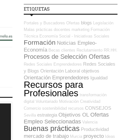
ETIQUETAS
blogs
Portales y Buscadores Ofertas
Legislación
Malas prácticas
docentes
marketing
Formación
Técnica
Economía Social - Iniciativas Sociales
rreño.es
Formación
Noticias Empleo-
Economía
Becas
clientes
Reclutamiento RR.HH.
Procesos de Selección Ofertas
Redes Sociales
Redes Sociales Emprendedores
y Blogs Orientación Laboral
objetivos
Orientación Emprendedores
Igualdad
Recursos para
Profesionales
transformación
digital
Voluntariado
Motivación
Creatividad
CONSEJOS
Comercio
sostenibilidad
recursos
Ofertas
Objetivos OL
estrategia
Sevilla
Empleo Seleccionadas
Valencia
Buenas prácticas
Productividad
mercado de trabajo
proyecto
Murcia
Ideas