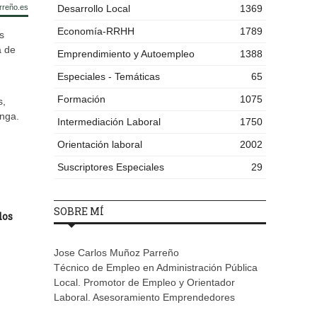
rreño.es
Desarrollo Local
1369
Economía-RRHH
1789
s
a de
Emprendimiento y Autoempleo
1388
Especiales - Temáticas
65
Formación
1075
s,
enga.
Intermediación Laboral
1750
Orientación laboral
2002
Suscriptores Especiales
29
SOBRE MÍ
dos
Jose Carlos Muñoz Parreño
Técnico de Empleo en Administración Pública
Local. Promotor de Empleo y Orientador
Laboral. Asesoramiento Emprendedores