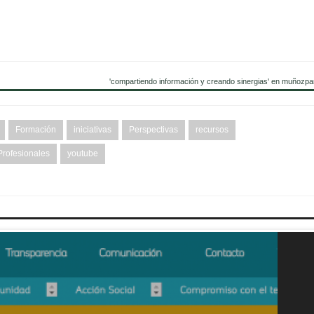
'compartiendo información y creando sinergias' en muñozpa
Formación
iniciativas
Perspectivas
recursos
Profesionales
youtube