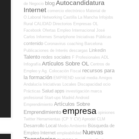
Autocandidatura
blog
de Negocio
Internet
comercio electrónico
Material de
O.Laboral
Networking
Castilla La Mancha
Infojobs
Rural
CALIDAD
Directorios Empresas OL
Facebook
Ofertas Empleo Internacional
José
Carlos
Informes
Smartphone
Iniciativas Públicas
contenido
Coronavirus
coaching
Barcelona
Linkedin
Publicaciones de Interés
descargas
Talento
redes sociales
F Profesionales ADL
Artículos Sobre OL
Infografía
Centros de
recursos para
Empleo y Ag. Colocación
Fiscal
la formación
EMPREND
social media
Amigos
Andalucía
Iniciativas Locales
Discapacidad
ocio
Salud
apps
Prácticas
investigación
marca
profesional
Start-ups
Madrid
Android
Artículos Sobre
Emprendimiento
empresa
Emprendimiento
opiniones
Twitter
Herramientas (CP Y CV)
Aprodel CLM
Desarrollo Local
Búsqueda de
Medio Ambiente
Nuevas
Empleo Internet
empleabilidad