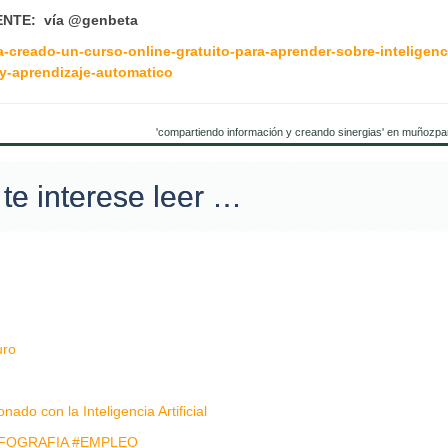
NTE: vía @genbeta
creado-un-curso-online-gratuito-para-aprender-sobre-inteligenc
l-y-aprendizaje-automatico
'compartiendo información y creando sinergias' en muñozpa
te interese leer …
uro
ado con la Inteligencia Artificial
NFOGRAFIA #EMPLEO