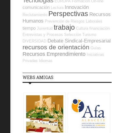
Tecnologias
EUROPA
Formación On-line
Innovación
comunicación
Lectura
Perspectivas
Recursos
Reclutamiento
Humanos
Prevención de Riesgos Laborales
trabajo
tiempo
Juventud
Cultura
financiación
Entrevistas y Procesos Selección
Turismo
Debate Sindical-Empresarial
DIVERSIDAD
recursos de orientación
Guías
Recursos Emprendimiento
Iniciativas
Privadas
Idiomas
WEBS AMIGAS