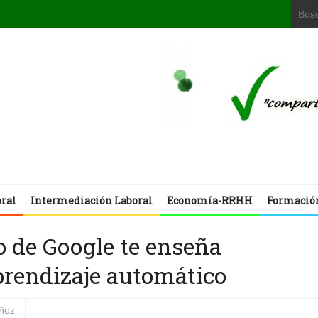
oral
Intermediación Laboral
Economía-RRHH
Formació
o de Google te enseña
 aprendizaje automático
uñoz