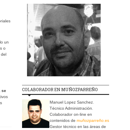
riales
lo un
s o
 del
COLABORADOR EN MUÑOZPARREÑO
 se
tivos
Manuel Lopez Sanchez.
os
Técnico Administración.
Colaborador on-line en
contenidos de
muñozparreño.es
Gestor técnico en las áreas de