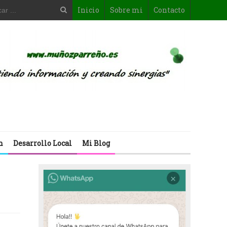
Inicio
Sobre mi
Contacto
n
Desarrollo Local
Mi Blog