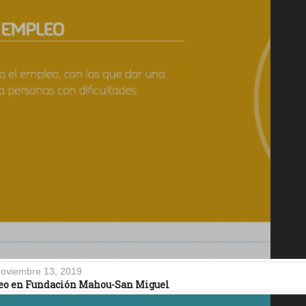
oviembre 13, 2019
eo en Fundación Mahou-San Miguel