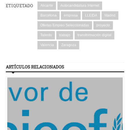
ETIQUETADO
Alicante
Autocandidatura Internet
Barcelona
empresa
LLEIDA
Madrid
Ofertas Empleo Seleccionadas
proyecto
Talento
trabajo
transformación digital
Valencia
Zaragoza
ARTÍCULOS RELACIONADOS