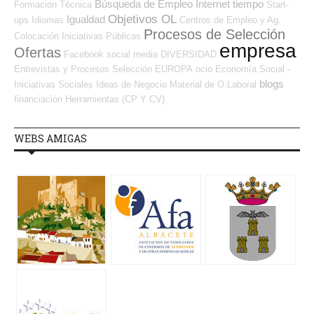
Búsqueda de Empleo Internet
tiempo
Formación Técnica
Start-
Objetivos OL
Igualdad
ups
Idiomas
Centros de Empleo y Ag.
Procesos de Selección
Colocación
Iniciativas Públicas
empresa
Ofertas
Facebook
social media
DIVERSIDAD
Entrevistas y Procesos Selección
EUROPA
ocio
Economía Social -
blogs
Iniciativas Sociales
Ideas de Negocio
Material de O.Laboral
financiación
Herramientas (CP Y CV)
WEBS AMIGAS