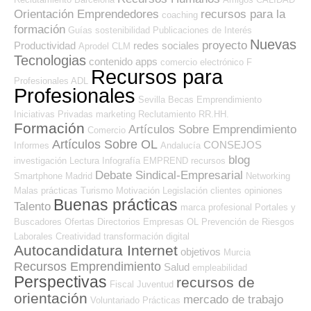
Orientación Emprendedores
recursos para la
coaching
formación
Guías
sostenibilidad
Publicaciones de Interés
Nuevas
proyecto
Productividad
redes sociales
Aprodel CLM
Tecnologias
contenido
apps
comercio electrónico
F
Recursos para
Profesionales ADL
Profesionales
Sevilla
Becas
Emprendimiento
Iniciativas Privadas
marketing
Reclutamiento RR.HH.
Formación
Artículos Sobre Emprendimiento
Comercio
Artículos Sobre OL
CONSEJOS
Informes
Andalucía
blog
investigación
Lectura
Infografía
EMPREND
recursos
Debate Sindical-Empresarial
Smartphone
Madrid
Networking
Malas prácticas
Turismo
Motivación
Legislación
clientes
opiniones
Buenas prácticas
Talento
marca profesional
Portales y
Buscadores Ofertas
Directorios Empresas OL
Prevención de Riesgos
Laborales
Creatividad
transformación digital
Autocandidatura Internet
objetivos
Murcia
Recursos Emprendimiento
Salud
empleabilidad
Perspectivas
recursos de
Fiscal
Juventud
orientación
mercado de trabajo
Voluntariado
Prácticas