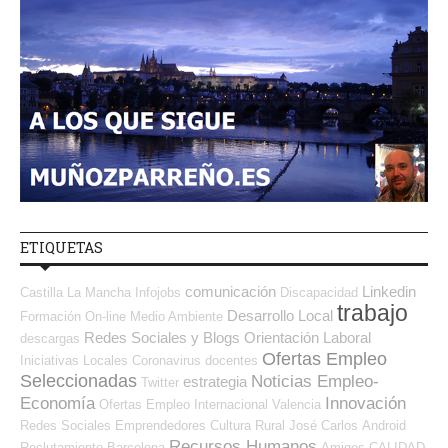
ETIQUETAS
comunicación
Linkedin
Castilla La Mancha
Infojobs
Discapacidad
trabajo
Desarrollo Local
Formación On-line
Medio Ambiente
Redes Sociales y Blogs Orientación Laboral
descargas
Ofertas Empleo
Iniciativas Locales
Coronavirus
docentes
Seleccionadas
Noticias Empleo-
estrategia
Twitter
Economía
Innovación
Ofertas Empleo Internacional
Valencia
Redes Sociales Emprendedores
Cultura
Rural
José Carlos
Android
Recursos Humanos
Reclutamiento
Barcelona
Amigos
CALIDAD