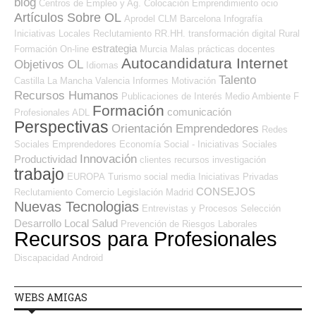
blog
Centros de Empleo y Ag. Colocación
Emprendimiento
ocio
Artículos Sobre OL
Aprodel CLM
Barcelona
Infografía
Iniciativas Locales
Reclutamiento RR.HH.
transformación digital
Rural
estrategia
Formación On-line
Murcia
Malas prácticas
docentes
Autocandidatura Internet
Objetivos OL
Idiomas
Talento
Castilla La Mancha
Valencia
Informes
Motivación
Recursos Humanos
Publicaciones de Interés
Medio Ambiente
F
Formación
comunicación
Profesionales ADL
Perspectivas
Orientación Emprendedores
Redes
Sociales Emprendedores
Economía Social - Iniciativas Sociales
Innovación
Productividad
clientes
recursos
investigación
trabajo
EUROPA
Turismo
social media
Iniciativas Privadas
CONSEJOS
Reclutamiento
Comercio
Legislación
Madrid
Nuevas Tecnologias
Entrevistas y Procesos Selección
Desarrollo Local
Salud
Prevención de Riesgos Laborales
Recursos para Profesionales
Discapacidad
Android
WEBS AMIGAS