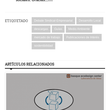
ETIQUETADO
Debate Sindical-Empresarial
Desarrollo Local
descargas
Guías
Medio Ambiente
mercado de trabajo
Publicaciones de Interés
sostenibilidad
ARTÍCULOS RELACIONADOS