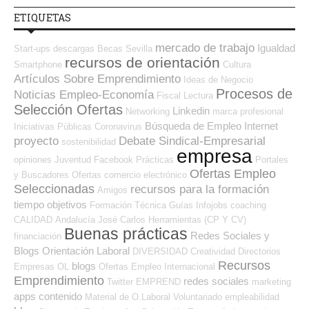
ETIQUETAS
mercado de trabajo
Igualdad
Start-ups
descargas
Becas
Sevilla
recursos de orientación
Smartphone
Cultura
Artículos Sobre Emprendimiento
Ideas de Negocio
Procesos de
Noticias Empleo-Economía
Fiscal
Lectura
Selección Ofertas
Linkedin
Networking
marca profesional
Búsqueda de Empleo Internet
Iniciativas Públicas
Coronavirus
proyecto
Debate Sindical-Empresarial
sostenibilidad
empresa
opiniones
Juventud
Facebook
Prácticas
Portales
Ofertas Empleo
y Buscadores Ofertas
comercio electrónico
Seleccionadas
recursos para la formación
Amigos
tiempo
objetivos
Formación Técnica
Guías
Infojobs
coaching
CALIDAD
Andalucía
José Carlos
Herramientas (CP Y CV)
Buenas prácticas
Redes Sociales y
financiación
Blogs Orientación Laboral
DIVERSIDAD
Creatividad
Directorios
Recursos
blogs
Empresas OL
Ofertas Empleo Internacional
Emprendimiento
redes sociales
Twitter
EMPREND
marketing
apps
contenido
Material de O.Laboral
Voluntariado
empleabilidad