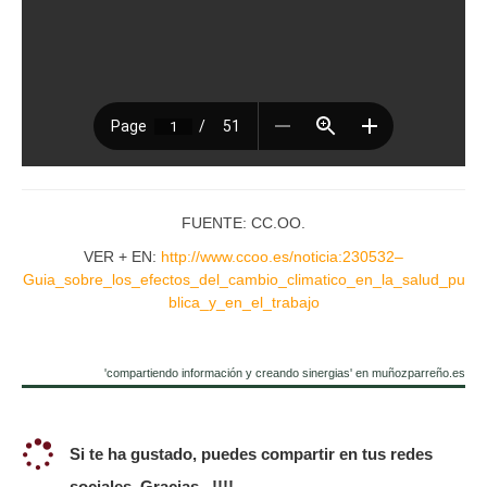
FUENTE: CC.OO.
VER + EN:
http://www.ccoo.es/noticia:230532–
Guia_sobre_los_efectos_del_cambio_climatico_en_la_salud_pu
blica_y_en_el_trabajo
'compartiendo información y creando sinergias' en muñozparreño.es
Si te ha gustado, puedes compartir en tus redes
sociales. Gracias...!!!!