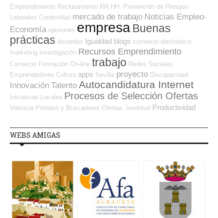
Emprendimiento
Reclutamiento RR.HH.
Prevención de Riesgos
mercado de trabajo
Noticias Empleo-
Laborales
Creatividad
empresa
Buenas
Economía
opiniones
prácticas
Igualdad
blogs
docentes
comercio electrónico
Recursos Emprendimiento
marketing
investigación
trabajo
Comercio
Formación On-line
Redes Sociales
proyecto
apps
Emprendedores
Cultura
Sevilla
Discapacidad
Autocandidatura Internet
Innovación
Talento
Procesos de Selección Ofertas
Iniciativas Locales
Productividad
Valencia
Portales y Buscadores Ofertas
Juventud
WEBS AMIGAS