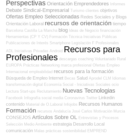
Perspectivas
Orientación Emprendedores
Informes
Debate Sindical-Empresarial
objetivos
Turismo
clientes
Ofertas Empleo Seleccionadas
Redes Sociales y Blogs
recursos de orientación
Orientación Laboral
tiempo
blog
Barcelona
Castilla La Mancha
Ideas de Negocio
financiación
Herramientas (CP Y CV)
Formación Técnica
Iniciativas Públicas
Publicaciones de Interés
Smartphone
Legislación
F Profesionales
Recursos para
ADL
Iniciativas Privadas
Android
Profesionales
descargas
coaching
Voluntariado
Rural
EUROPA
Prácticas
Networking
marca profesional
Ofertas Empleo
recursos para la formación
Internacional
empleabilidad
Búsqueda de Empleo Internet
Salud
Becas
Aprodel CLM
Idiomas
transformación digital
Economía Social - Iniciativas Sociales
ocio
Nuevas Tecnologias
Lectura
Start-ups
Reclutamiento
Linkedin
Facebook
Infografía
social media
Coronavirus
Twitter
Recursos Humanos
contenido
Material de O.Laboral
Infojobs
Formación
recursos
Andalucía
José Carlos
Motivación
Murcia
Artículos Sobre OL
CONSEJOS
Entrevistas y Procesos
estrategia
Desarrollo Local
Selección
Medio Ambiente
comunicación
Malas prácticas
sostenibilidad
EMPREND