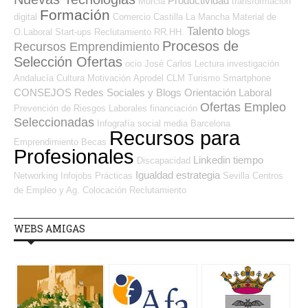
Productividad
Murcia
transformación
Formación
digital
Comercio
Castilla La Mancha
Material de
Talento
blogs
O.Laboral
Start-ups
Reclutamiento RR.HH.
Procesos de
Recursos Emprendimiento
Selección Ofertas
ocio
José Carlos
Lectura
investigación
Andalucía
Cultura
Motivación
Aprodel CLM
Turismo
Smartphone
CONSEJOS
Redes Sociales y Blogs Orientación Laboral
Ofertas Empleo
Prevención de Riesgos Laborales
financiación
Seleccionadas
Infografía
social media
Barcelona
Recursos para
Emprendimiento
Becas
Profesionales
Linkedin
tiempo
Discapacidad
Igualdad
estrategia
Networking
Infojobs
Prácticas
Sevilla
Centros
de Empleo y Ag. Colocación
Reclutamiento
WEBS AMIGAS