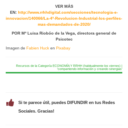
VER MÁS
EN:
http://www.rrhhdigital.com/secciones/tecnologia-e-
innovacion/140066/La-4ª-Revolucion-Industrial-los-perfiles-
mas-demandados-de-2020/
POR Mª Luisa Riobóo de la Vega, directora general de
Psicotec
Imagen de
Fabien Huck
en
Pixabay
Recursos de la Categoría ECONOMÍA Y RRHH (habitualmente los viernes) |
'compartiendo información y creando sinergias'
Si te parece útil, puedes DIFUNDIR en tus Redes
Sociales. Gracias!