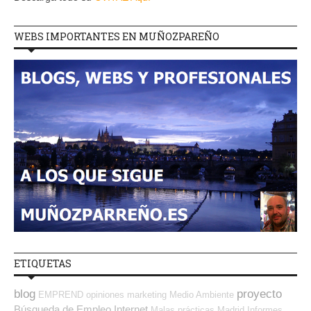
WEBS IMPORTANTES EN MUÑOZPAREÑO
ETIQUETAS
blog
proyecto
EMPREND
opiniones
marketing
Medio Ambiente
Búsqueda de Empleo Internet
Malas prácticas
Madrid
Informes