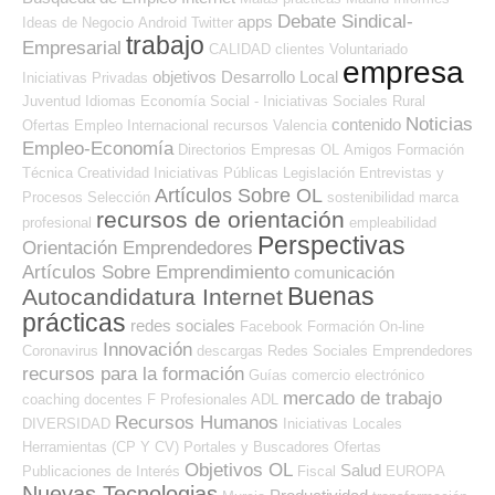
Debate Sindical-
apps
Ideas de Negocio
Android
Twitter
trabajo
Empresarial
CALIDAD
clientes
Voluntariado
empresa
objetivos
Desarrollo Local
Iniciativas Privadas
Juventud
Idiomas
Economía Social - Iniciativas Sociales
Rural
Noticias
contenido
Ofertas Empleo Internacional
recursos
Valencia
Empleo-Economía
Directorios Empresas OL
Amigos
Formación
Técnica
Creatividad
Iniciativas Públicas
Legislación
Entrevistas y
Artículos Sobre OL
Procesos Selección
sostenibilidad
marca
recursos de orientación
profesional
empleabilidad
Perspectivas
Orientación Emprendedores
Artículos Sobre Emprendimiento
comunicación
Buenas
Autocandidatura Internet
prácticas
redes sociales
Facebook
Formación On-line
Innovación
Coronavirus
descargas
Redes Sociales Emprendedores
recursos para la formación
Guías
comercio electrónico
mercado de trabajo
coaching
docentes
F Profesionales ADL
Recursos Humanos
DIVERSIDAD
Iniciativas Locales
Herramientas (CP Y CV)
Portales y Buscadores Ofertas
Objetivos OL
Salud
Publicaciones de Interés
Fiscal
EUROPA
Nuevas Tecnologias