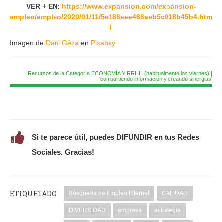
VER + EN:
https://www.expansion.com/expansion-
empleo/empleo/2020/01/11/5e188eee468aeb5c018b45b4.htm
l
Imagen de
Dani Géza
en
Pixabay
Recursos de la Categoría ECONOMÍA Y RRHH (habitualmente los viernes) |
'compartiendo información y creando sinergias'
Si te parece útil, puedes DIFUNDIR en tus Redes
Sociales. Gracias!
ETIQUETADO
Búsqueda de Empleo Internet
CALIDAD
DIVERSIDAD
empresa
estrategia