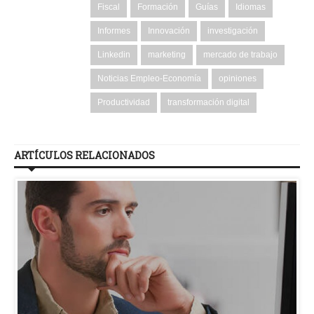
Fiscal
Formación
Guías
Idiomas
Informes
Innovación
investigación
Linkedin
marketing
mercado de trabajo
Noticias Empleo-Economía
opiniones
Productividad
transformación digital
ARTÍCULOS RELACIONADOS