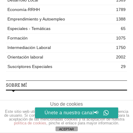
Desarrollo Local
1369
Economía-RRHH
1789
Emprendimiento y Autoempleo
1388
Especiales - Temáticas
65
Formación
1075
Intermediación Laboral
1750
Orientación laboral
2002
Suscriptores Especiales
29
SOBRE MÍ
Jose Carlos Muñoz Parreño
Uso de cookies
Técnico de Empleo en Administración Pública Local. Promotor
Este sitio web utiliza cookies para que usted tenga la mejor experiencia
Únete a nuestro canal📢
de Empleo y Orientador Laboral. Asesoramiento
de usuario. Si continúa navegando está dando su consentimiento para la
aceptación de las mencionadas cookies y la aceptación de nuestra
Emprendedores
política de cookies
, pinche el enlace para mayor información.
ACEPTAR