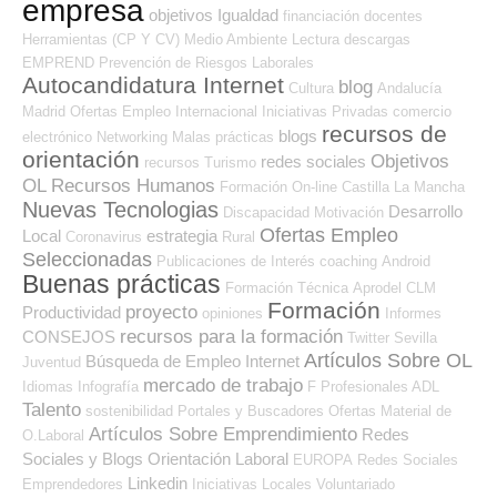
empresa
objetivos
Igualdad
financiación
docentes
Herramientas (CP Y CV)
Medio Ambiente
Lectura
descargas
EMPREND
Prevención de Riesgos Laborales
Autocandidatura Internet
blog
Cultura
Andalucía
Madrid
Ofertas Empleo Internacional
Iniciativas Privadas
comercio
recursos de
blogs
electrónico
Networking
Malas prácticas
orientación
Objetivos
redes sociales
recursos
Turismo
OL
Recursos Humanos
Formación On-line
Castilla La Mancha
Nuevas Tecnologias
Desarrollo
Discapacidad
Motivación
Ofertas Empleo
Local
estrategia
Coronavirus
Rural
Seleccionadas
Publicaciones de Interés
coaching
Android
Buenas prácticas
Formación Técnica
Aprodel CLM
Formación
proyecto
Productividad
opiniones
Informes
recursos para la formación
CONSEJOS
Twitter
Sevilla
Artículos Sobre OL
Búsqueda de Empleo Internet
Juventud
mercado de trabajo
Idiomas
Infografía
F Profesionales ADL
Talento
sostenibilidad
Portales y Buscadores Ofertas
Material de
Artículos Sobre Emprendimiento
Redes
O.Laboral
Sociales y Blogs Orientación Laboral
EUROPA
Redes Sociales
Linkedin
Emprendedores
Iniciativas Locales
Voluntariado