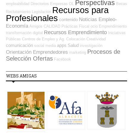
Perspectivas
empleabilidad
Directorios Empresas OL
Becas
Recursos para
Reclutamiento
Legislación
Profesionales
Noticias Empleo-
contenido
Economía
Amigos
CALIDAD
Prácticas
Fiscal
ocio
Emprendimiento
Recursos Emprendimiento
transformación digital
Iniciativas
Públicas
Centros de Empleo y Ag. Colocación
Creatividad
comunicación
apps
Salud
social media
investigación
Procesos de
Orientación Emprendedores
marketing
Selección Ofertas
Facebook
WEBS AMIGAS