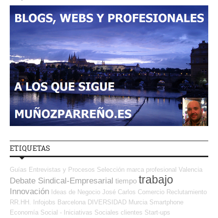
ETIQUETAS
Guías
Entrevistas y Procesos Selección
marca profesional
Valencia
trabajo
Debate Sindical-Empresarial
tiempo
Innovación
Ideas de Negocio
José Carlos
Comercio
Reclutamiento
RR.HH.
Infojobs
Barcelona
DIVERSIDAD
Murcia
Smartphone
Economía Social - Iniciativas Sociales
clientes
Start-ups