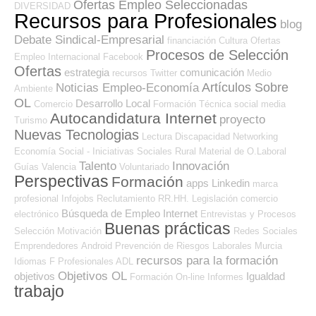
Ofertas Empleo Seleccionadas
DIVERSIDAD
Recursos para Profesionales
blog
Debate Sindical-Empresarial
financiación
Cultura
Ofertas
Procesos de Selección
Empleo Internacional
Facebook
Ofertas
estrategia
comunicación
recursos
Twitter
Medio
Artículos Sobre
Noticias Empleo-Economía
Ambiente
OL
Desarrollo Local
Comercio
Formación Técnica
social media
Autocandidatura Internet
proyecto
Turismo
Nuevas Tecnologias
Lectura
Discapacidad
Networking
Economía Social - Iniciativas Sociales
Rural
Material de O.Laboral
Talento
Innovación
Guías
Valencia
Voluntariado
Perspectivas
Formación
apps
Linkedin
marca
profesional
Infojobs
Reclutamiento RR.HH.
Legislación
comercio
Búsqueda de Empleo Internet
electrónico
Entrevistas y Procesos
Buenas prácticas
Selección
Motivación
Redes Sociales
Emprendedores
Android
Prevención de Riesgos Laborales
Murcia
recursos para la formación
Idiomas
F Profesionales ADL
Objetivos OL
objetivos
Igualdad
Formación On-line
Informes
trabajo