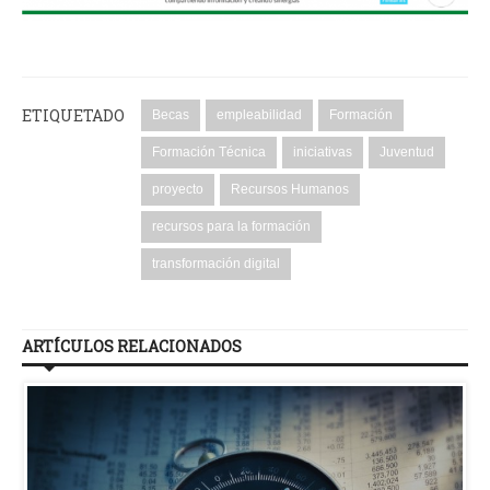
ETIQUETADO
Becas
empleabilidad
Formación
Formación Técnica
iniciativas
Juventud
proyecto
Recursos Humanos
recursos para la formación
transformación digital
ARTÍCULOS RELACIONADOS