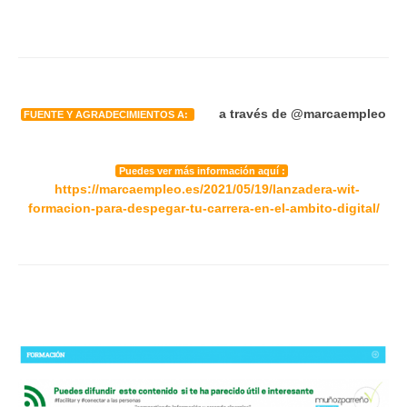
a través de @marcaempleo
FUENTE Y AGRADECIMIENTOS A:
Puedes ver más información aquí :
https://marcaempleo.es/2021/05/19/lanzadera-wit-
formacion-para-despegar-tu-carrera-en-el-ambito-digital/