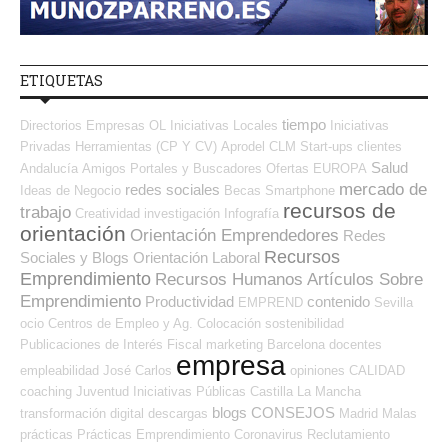
ETIQUETAS
tiempo
Directorios Empresas OL
Iniciativas Locales
Iniciativas
Privadas
Herramientas (CP Y CV)
Aprodel CLM
Start-ups
clientes
Salud
Andalucía
Amigos
Portales y Buscadores Ofertas
EUROPA
mercado de
redes sociales
Ideas de Negocio
Becas
Smartphone
recursos de
trabajo
Creatividad
investigación
Infografía
orientación
Orientación Emprendedores
Redes
Recursos
Sociales y Blogs Orientación Laboral
Emprendimiento
Recursos Humanos
Artículos Sobre
Emprendimiento
Productividad
contenido
EMPREND
Sevilla
ocio
Centros de Empleo y Ag. Colocación
sostenibilidad
Publicaciones de Interés
Fiscal
marketing
Barcelona
docentes
empresa
empleabilidad
José Carlos
opiniones
CALIDAD
coaching
Juventud
Iniciativas Públicas
Castilla La Mancha
blogs
CONSEJOS
transformación digital
descargas
Madrid
Malas
prácticas
Prácticas
Emprendimiento
Coronavirus
Reclutamiento