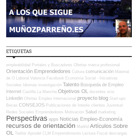
ETIQUETAS
empleabilidad
Portales y Buscadores Ofertas
marca profesional
Orientación Emprendedores
comunicación
Cultura
Material
de O.Laboral
Valencia
Facebook
Economía Social - Iniciativas
Talento
Búsqueda de Empleo
Sociales
Idiomas
investigación
Objetivos OL
Internet
Castilla La Mancha
docentes
ocio
proyecto
blog
Linkedin
Ofertas Empleo Internacional
Start-ups
CONSEJOS
Becas
Publicaciones de Interés
clientes
Juventud
Salud
Redes Sociales Emprendedores
Motivación
marketing
Perspectivas
Noticias Empleo-Economía
apps
recursos de orientación
Artículos Sobre
Madrid
OL
Twitter
Aprodel CLM
Emprendimiento
Lectura
Fiscal
descargas