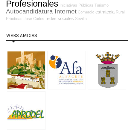
Profesionales
Iniciativas Públicas
Turismo
Autocandidatura Internet
estrategia
Comercio
Rural
redes sociales
Prácticas
José Carlos
Sevilla
WEBS AMIGAS