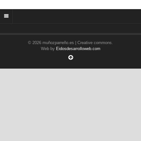
© 2026 muñozparreño.es | Creative commons.
Web by
Eidosdesarrolloweb.com