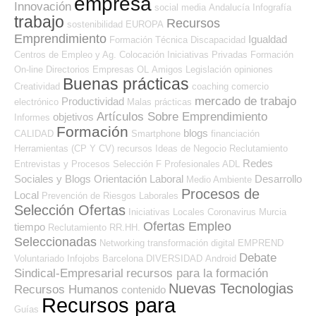
empresa
Innovación
social media
Andalucía
Infografía
trabajo
Recursos
sostenibilidad
EUROPA
Emprendimiento
Igualdad
Formación Técnica
Discapacidad
Centros de Empleo y Ag. Colocación
Iniciativas Privadas
Formación
On-line
Directorios Empresas OL
Amigos
Legislación
opiniones
Buenas prácticas
Creatividad
coaching
comercio
mercado de trabajo
Productividad
electrónico
Malas prácticas
Artículos Sobre Emprendimiento
objetivos
Informes
Formación
blogs
CALIDAD
Smartphone
financiación
Herramientas (CP Y CV)
recursos
Ideas de Negocio
Reclutamiento
Redes
Entrevistas y Procesos Selección
F Profesionales ADL
Sociales y Blogs Orientación Laboral
Desarrollo
Medio Ambiente
Procesos de
Local
Prevención de Riesgos Laborales
Selección Ofertas
Iniciativas Locales
Coronavirus
Murcia
Ofertas Empleo
tiempo
Reclutamiento RR.HH.
Seleccionadas
Networking
transformación digital
EMPREND
Debate
Voluntariado
Infojobs
Barcelona
DIVERSIDAD
Android
Sindical-Empresarial
recursos para la formación
Nuevas Tecnologias
Recursos Humanos
contenido
Recursos para
Guías