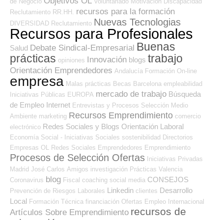
Objetivos OL
de Negocio
Voluntariado
Motivación
Discapacidad
recursos para la formación
Reclutamiento RR.HH.
Nuevas Tecnologias
DIVERSIDAD
Reclutamiento
Recursos para Profesionales
Buenas
Debate Sindical-Empresarial
Salud
prácticas
trabajo
Innovación
blogs
opiniones
Orientación Emprendedores
Andalucía
Formación On-line
empresa
Malas prácticas
Becas
Barcelona
empleabilidad
mercado de trabajo
Búsqueda
Iniciativas Públicas
EUROPA
de Empleo Internet
Entrevistas y Procesos Selección
Medio
Recursos Emprendimiento
Ambiente
marketing
comercio
Redes Sociales y Blogs Orientación Laboral
electrónico
Economía Social - Iniciativas Sociales
sostenibilidad
Directorios
Empresas OL
Redes Sociales Emprendedores
Emprendimiento
Procesos de Selección Ofertas
Iniciativas Privadas
Madrid
José Carlos
Amigos
investigación
Prácticas
Valencia
blog
CONSEJOS
Coronavirus
Fiscal
coaching
social media
Linkedin
Desarrollo
Prevención de Riesgos Laborales
clientes
Local
Formación Técnica
financiación
Ofertas Empleo Internacional
recursos de
Artículos Sobre Emprendimiento