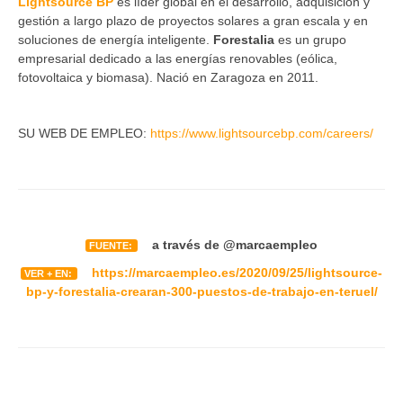
Lightsource BP
es líder global en el desarrollo, adquisición y
gestión a largo plazo de proyectos solares a gran escala y en
soluciones de energía inteligente.
Forestalia
es un grupo
empresarial dedicado a las energías renovables (eólica,
fotovoltaica y biomasa). Nació en Zaragoza en 2011.
SU WEB DE EMPLEO:
https://www.lightsourcebp.com/careers/
a través de
@marcaempleo
FUENTE:
https://marcaempleo.es/2020/09/25/lightsource-
VER + EN:
bp-y-forestalia-crearan-300-puestos-de-trabajo-en-teruel/