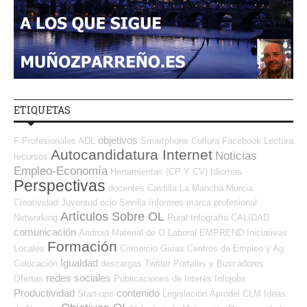
ETIQUETAS
objetivos
F Profesionales ADL
Smartphone
Cultura
Facebook
Lectura
Autocandidatura Internet
Noticias
recursos
Empleo-Economía
Herramientas (CP Y CV)
Idiomas
Perspectivas
docentes
Castilla La Mancha
Murcia
Creatividad
Juventud
ocio
Sevilla
Informes
marca profesional
Artículos Sobre OL
Networking
Rural
Infografía
CALIDAD
comunicación
Android
Material de O.Laboral
EMPREND
Iniciativas
Formación
Locales
Comercio
Guías
Centros de Empleo y Ag.
Igualdad
Colocación
descargas
Twitter
Portales y Buscadores
redes sociales
Ofertas
Publicaciones de Interés
Infojobs
Productividad
contenido
Start-ups
Legislación
Aprodel CLM
Ideas