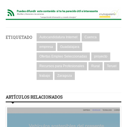
ETIQUETADO
Autocandidatura Internet
Cuenca
empresa
Guadalajara
Ofertas Empleo Seleccionadas
proyecto
Recursos para Profesionales
Rural
Teruel
trabajo
Zaragoza
ARTÍCULOS RELACIONADOS