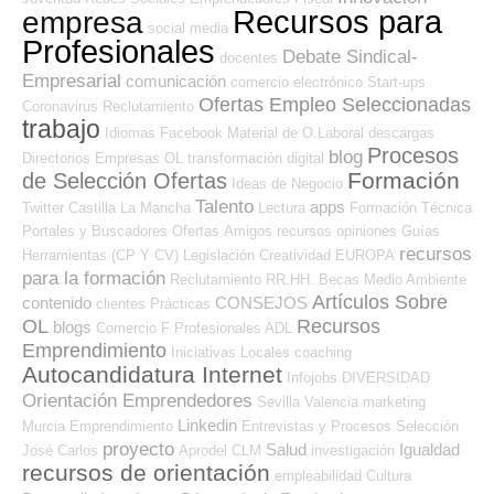
Recursos para
empresa
social media
Profesionales
Debate Sindical-
docentes
Empresarial
comunicación
comercio electrónico
Start-ups
Ofertas Empleo Seleccionadas
Coronavirus
Reclutamiento
trabajo
Idiomas
Facebook
Material de O.Laboral
descargas
Procesos
blog
Directorios Empresas OL
transformación digital
Formación
de Selección Ofertas
Ideas de Negocio
Talento
apps
Twitter
Castilla La Mancha
Lectura
Formación Técnica
Portales y Buscadores Ofertas
Amigos
recursos
opiniones
Guías
recursos
Herramientas (CP Y CV)
Legislación
Creatividad
EUROPA
para la formación
Reclutamiento RR.HH.
Becas
Medio Ambiente
Artículos Sobre
contenido
CONSEJOS
clientes
Prácticas
OL
Recursos
blogs
Comercio
F Profesionales ADL
Emprendimiento
Iniciativas Locales
coaching
Autocandidatura Internet
Infojobs
DIVERSIDAD
Orientación Emprendedores
Sevilla
Valencia
marketing
Linkedin
Murcia
Emprendimiento
Entrevistas y Procesos Selección
proyecto
Salud
Igualdad
José Carlos
Aprodel CLM
investigación
recursos de orientación
empleabilidad
Cultura