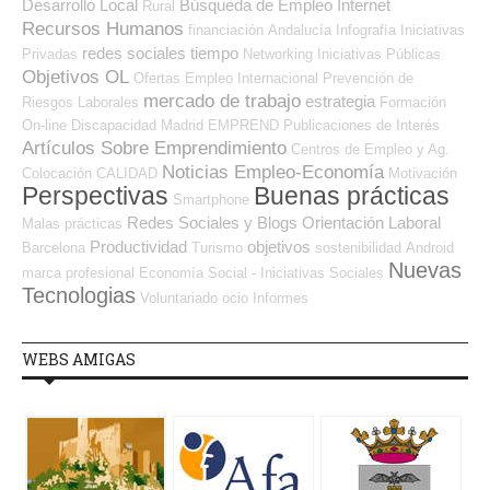
Desarrollo Local
Búsqueda de Empleo Internet
Rural
Recursos Humanos
financiación
Andalucía
Infografía
Iniciativas
redes sociales
tiempo
Privadas
Networking
Iniciativas Públicas
Objetivos OL
Ofertas Empleo Internacional
Prevención de
mercado de trabajo
estrategia
Riesgos Laborales
Formación
On-line
Discapacidad
Madrid
EMPREND
Publicaciones de Interés
Artículos Sobre Emprendimiento
Centros de Empleo y Ag.
Noticias Empleo-Economía
Colocación
CALIDAD
Motivación
Perspectivas
Buenas prácticas
Smartphone
Redes Sociales y Blogs Orientación Laboral
Malas prácticas
Productividad
objetivos
Barcelona
Turismo
sostenibilidad
Android
Nuevas
marca profesional
Economía Social - Iniciativas Sociales
Tecnologias
Voluntariado
ocio
Informes
WEBS AMIGAS