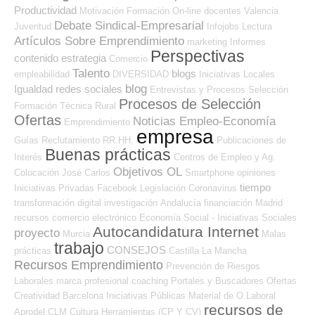
Productividad
Motivación
Formación On-line
docentes
Valencia
Debate Sindical-Empresarial
Juventud
Infojobs
Lectura
Artículos Sobre Emprendimiento
marketing
Informes
Perspectivas
contenido
estrategia
Comercio
Talento
blogs
empleabilidad
DIVERSIDAD
Iniciativas Locales
blog
Igualdad
redes sociales
Entrevistas y Procesos Selección
Procesos de Selección
Formación Técnica
Rural
Ofertas
Noticias Empleo-Economía
Emprendimiento
empresa
Guías
Reclutamiento RR.HH.
Publicaciones de
Buenas prácticas
Interés
Centros de Empleo y Ag.
Objetivos OL
Colocación
José Carlos
Smartphone
opiniones
tiempo
Iniciativas Privadas
Facebook
Legislación
Coronavirus
transformación digital
investigación
Andalucía
financiación
Madrid
recursos
comercio electrónico
Economía Social - Iniciativas Sociales
Autocandidatura Internet
proyecto
Murcia
Malas
trabajo
CONSEJOS
prácticas
Castilla La Mancha
Recursos Emprendimiento
Prevención de Riesgos
Laborales
marca profesional
coaching
Portales y Buscadores Ofertas
Creatividad
Barcelona
Iniciativas Públicas
Material de O.Laboral
recursos de
Aprodel CLM
Cultura
Herramientas (CP Y CV)