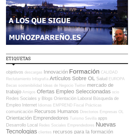
ETIQUETAS
Formación
Innovación
objetivos
descargas
CALIDAD
Artículos Sobre OL
Salud
Reclutamiento
Infografía
EUROPA
mercado de
Becas
sostenibilidad
Ideas de Negocio
Twitter
Ofertas Empleo Seleccionadas
trabajo
Amigos
ocio
Redes Sociales y Blogs Orientación Laboral
Búsqueda de
Empleo Internet
Idiomas
EMPREND
Fiscal
Prácticas
Recursos Humanos
comunicación
Directorios Empresas OL
Orientación Emprendedores
apps
Turismo
Sevilla
Nuevas
Desarrollo Local
Redes Sociales Emprendedores
Tecnologias
recursos para la formación
clientes