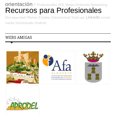
orientación
F Profesionales ADL
Medio Ambiente
Networking
Recursos para Profesionales
Linkedin
Discapacidad
Ofertas Empleo Internacional
Start-ups
social
media
Voluntariado
Android
WEBS AMIGAS