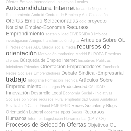
Ofertas Empleo Internacional
Iniciativas Locales
Autocandidatura Internet
Ideas de Negocio
Reclutamiento
Android
Centros de Empleo y Ag. Colocación
Ofertas Empleo Seleccionadas
proyecto
ocio
Recursos
Noticias Empleo-Economía
Emprendimiento
sostenibilidad
DIVERSIDAD
Infojobs
Artículos Sobre OL
investigación
Amigos
transformación digital
recursos de
F Profesionales ADL
Murcia
social media
orientación
Motivación
marketing
Madrid
EUROPA
Prácticas
Búsqueda de Empleo Internet
clientes
Iniciativas Públicas
Orientación Emprendedores
Iniciativas Privadas
Facebook
Debate Sindical-Empresarial
Redes Sociales Emprendedores
trabajo
Artículos Sobre
Infografía
Formación Técnica
Emprendimiento
Productividad
descargas
CALIDAD
Innovación
Desarrollo Local
Economía Social - Iniciativas
Sociales
opiniones
recursos
Rural
empleabilidad
Guías
Andalucía
Redes Sociales y Blogs
Sevilla
José Carlos
Fiscal
EMPREND
Recursos
Orientación Laboral
apps
docentes
Becas
Humanos
Informes
Legislación
Herramientas (CP Y CV)
Procesos de Selección Ofertas
Objetivos OL