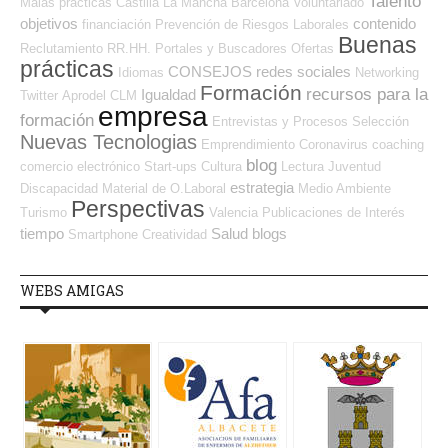
Talento
Malas prácticas
Castilla La Mancha
Barcelona
Voluntariado
objetivos
contenido
financiación
Prevención de Riesgos Laborales
Buenas
Reclutamiento RR.HH.
Portales y Buscadores Ofertas
prácticas
CONSEJOS
redes sociales
Idiomas
Networking
Formación
recursos para la
Igualdad
Twitter
Aprodel CLM
empresa
formación
Entrevistas y Procesos Selección
Nuevas Tecnologias
Emprendimiento
Coronavirus
coaching
blog
comercio electrónico
Start-ups
Cultura
Lectura
Juventud
estrategia
Discapacidad
Material de O.Laboral
Medio Ambiente
Perspectivas
Turismo
Valencia
Publicaciones de Interés
tiempo
Salud
blogs
Smartphone
Creatividad
WEBS AMIGAS