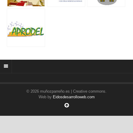
© 2026 muñozparreño.es | Creative commons.
Web by
Eidosdesarrolloweb.com