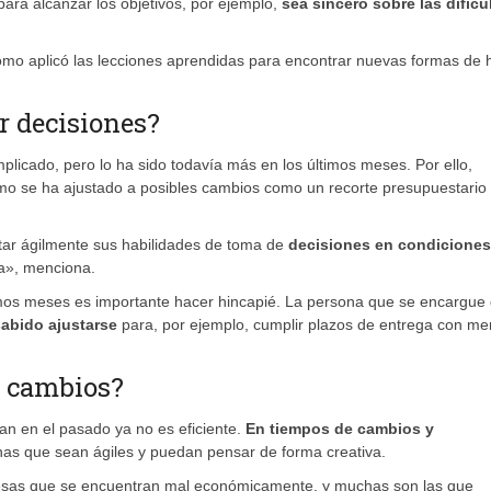
ara alcanzar los objetivos, por ejemplo,
sea sincero sobre las dificu
ómo aplicó las lecciones aprendidas para encontrar nuevas formas de 
r decisiones?
licado, pero lo ha sido todavía más en los últimos meses. Por ello,
o se ha ajustado a posibles cambios como un recorte presupuestario
ar ágilmente sus habilidades de toma de
decisiones en condiciones
sa», menciona.
timos meses es importante hacer hincapié. La persona que se encargue 
abido ajustarse
para, por ejemplo, cumplir plazos de entrega con m
s cambios?
n en el pasado ya no es eficiente.
En tiempos de cambios y
nas que sean ágiles y puedan pensar de forma creativa.
esas que se encuentran mal económicamente, y muchas son las que