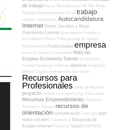
de trabajo
Becas
Reclutamiento RR.HH.
Redes
trabajo
Sociales Emprendedores
Fiscal
Autocandidatura
clientes
Voluntariado
Internet
Redes Sociales y Blogs
Orientación Laboral
investigación
Portales y
Buscadores Ofertas
Publicaciones de Interés
empresa
Productividad
Reclutamiento
Noticias
recursos
Valencia
Creatividad
Empleo-Economía
Talento
Smartphone
objetivos
Android
Iniciativas Públicas
Andalucía
Ofertas Empleo Internacional
Barcelona
Recursos para
Profesionales
Ideas de Negocio
proyecto
Centros de Empleo y Ag. Colocación
Recursos Emprendimiento
Comercio
recursos de
Formación Técnica
orientación
comunicación
apps
Start-ups
redes sociales
Búsqueda de
Coronavirus
Empleo Internet
Salud
Facebook
EMPREND