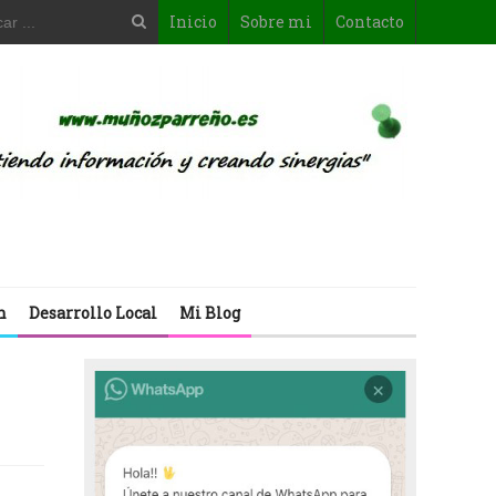
Inicio
Sobre mi
Contacto
n
Desarrollo Local
Mi Blog