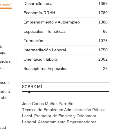
Desarrollo Local
1369
nergias'
Economía-RRHH
1789
Emprendimiento y Autoempleo
1388
Especiales - Temáticas
65
Formación
1075
a
Intermediación Laboral
1750
ajo.
Orientación laboral
2002
cidos
r.
Suscriptores Especiales
29
nison:
SOBRE MÍ
cado a
iste
Jose Carlos Muñoz Parreño
Técnico de Empleo en Administración Pública
Local. Promotor de Empleo y Orientador
Laboral. Asesoramiento Emprendedores
idad