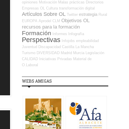
opiniones
Motivación
Malas prácticas
Directorios
Empresas OL
Cultura
transformación digital
Artículos Sobre OL
estrategia
Twitter
Rural
Objetivos OL
EUROPA
Aprodel CLM
recursos para la formación
Formación
Informes
Infografía
Perspectivas
Infojobs
empleabilidad
Juventud
Discapacidad
Castilla La Mancha
Turismo
DIVERSIDAD
Madrid
Murcia
Legislación
CALIDAD
Iniciativas Privadas
Material de
O.Laboral
WEBS AMIGAS