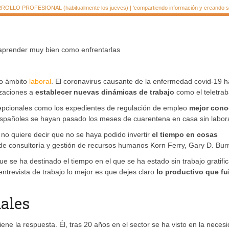
LLO PROFESIONAL (habitualmente los jueves) | 'compartiendo información y creando si
s aprender muy bien como enfrentarlas
ro ámbito
laboral
. El coronavirus causante de la enfermedad covid-19 h
zaciones a
establecer nuevas dinámicas de trabajo
como el teletrab
cepcionales como los expedientes de regulación de empleo
mejor cono
añoles se hayan pasado los meses de cuarentena en casa sin labora
o quiere decir que no se haya podido invertir
el tiempo en cosas
e consultoría y gestión de recursos humanos Korn Ferry, Gary D. Bur
ue se ha destinado el tiempo en el que se ha estado sin trabajo gratifi
entrevista de trabajo lo mejor es que dejes claro
lo productivo que fu
uales
ene la respuesta. Él, tras 20 años en el sector se ha visto en la neces