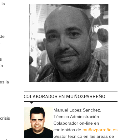
 la
sde
e
s
ía
es la
COLABORADOR EN MUÑOZPARREÑO
Manuel Lopez Sanchez.
Técnico Administración.
crisis
Colaborador on-line en
contenidos de
muñozparreño.es
Gestor técnico en las áreas de