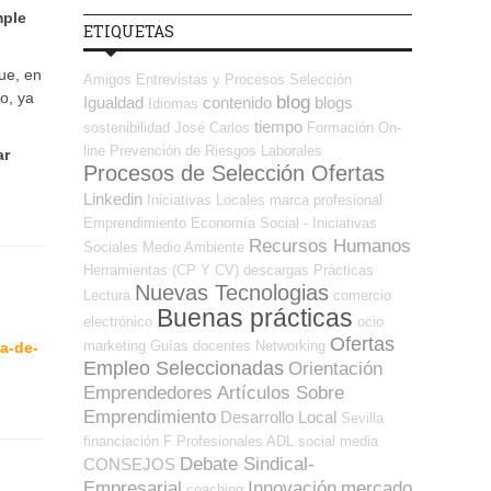
mple
ETIQUETAS
ue, en
Amigos
Entrevistas y Procesos Selección
o, ya
blog
Igualdad
contenido
blogs
Idiomas
tiempo
sostenibilidad
José Carlos
Formación On-
line
Prevención de Riesgos Laborales
ar
Procesos de Selección Ofertas
Linkedin
Iniciativas Locales
marca profesional
Emprendimiento
Economía Social - Iniciativas
Recursos Humanos
Sociales
Medio Ambiente
Herramientas (CP Y CV)
descargas
Prácticas
Nuevas Tecnologias
Lectura
comercio
Buenas prácticas
electrónico
ocio
Ofertas
marketing
Guías
docentes
Networking
a-de-
Empleo Seleccionadas
Orientación
Emprendedores
Artículos Sobre
Emprendimiento
Desarrollo Local
Sevilla
financiación
F Profesionales ADL
social media
Debate Sindical-
CONSEJOS
Empresarial
Innovación
mercado
coaching