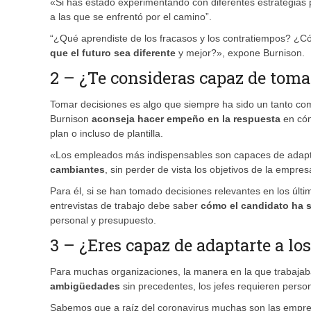
«Si has estado experimentando con diferentes estrategias p
a las que se enfrentó por el camino”.
“¿Qué aprendiste de los fracasos y los contratiempos? ¿C
que el futuro sea diferente
y mejor?», expone Burnison.
2 – ¿Te consideras capaz de toma
Tomar decisiones es algo que siempre ha sido un tanto comp
Burnison
aconseja hacer empeño en la respuesta
en cóm
plan o incluso de plantilla.
«Los empleados más indispensables son capaces de adapt
cambiantes
, sin perder de vista los objetivos de la empre
Para él, si se han tomado decisiones relevantes en los úl
entrevistas de trabajo debe saber
cómo el candidato ha s
personal y presupuesto.
3 – ¿Eres capaz de adaptarte a lo
Para muchas organizaciones, la manera en la que trabajaba
ambigüedades
sin precedentes, los jefes requieren perso
Sabemos que a raíz del coronavirus muchas son las empr