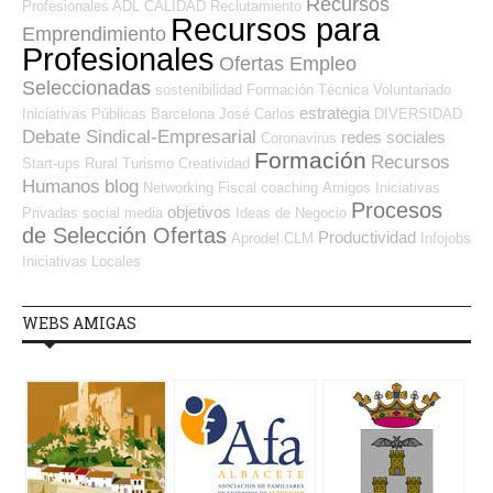
Recursos
Profesionales ADL
CALIDAD
Reclutamiento
Recursos para
Emprendimiento
Profesionales
Ofertas Empleo
Seleccionadas
sostenibilidad
Formación Técnica
Voluntariado
estrategia
Iniciativas Públicas
Barcelona
José Carlos
DIVERSIDAD
Debate Sindical-Empresarial
redes sociales
Coronavirus
Formación
Recursos
Start-ups
Rural
Turismo
Creatividad
Humanos
blog
Networking
Fiscal
coaching
Amigos
Iniciativas
Procesos
objetivos
Privadas
social media
Ideas de Negocio
de Selección Ofertas
Productividad
Aprodel CLM
Infojobs
Iniciativas Locales
WEBS AMIGAS