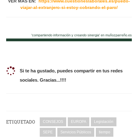
VER MÁS EN:
https://www.cuestioneslaborales.es/puedo-
viajar-al-extranjero-si-estoy-cobrando-el-paro/
'compartiendo información y creando sinergia' en muñozparreño.es
Si te ha gustado, puedes compartir en tus redes
sociales. Gracias...!!!!
ETIQUETADO
CONSEJOS
EUROPA
Legislación
SEPE
Servicios Públicos
tiempo