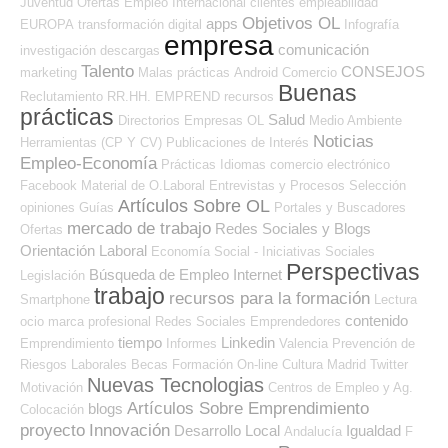
Juventud
Ofertas Empleo Internacional
clientes
empleabilidad
Objetivos OL
apps
EUROPA
transformación digital
Infografía
empresa
comunicación
investigación
descargas
Talento
CONSEJOS
marketing
Malas prácticas
Android
Comercio
Buenas
Reclutamiento RR.HH.
EMPREND
recursos
prácticas
Salud
Directorios Empresas OL
Medio Ambiente
Noticias
Herramientas (CP Y CV)
Publicaciones de Interés
Empleo-Economía
Prácticas
Idiomas
comercio electrónico
Facebook
Material de O.Laboral
Entrevistas y Procesos Selección
Artículos Sobre OL
opiniones
Guías
Portales y Buscadores
mercado de trabajo
Redes Sociales y Blogs
Ofertas
Orientación Laboral
Economía Social - Iniciativas Sociales
Perspectivas
Búsqueda de Empleo Internet
Legislación
trabajo
recursos para la formación
Smartphone
Lectura
contenido
ocio
marca profesional
Redes Sociales Emprendedores
tiempo
Linkedin
Emprendimiento
Informes
Valencia
Prevención de
Riesgos Laborales
Becas
Formación On-line
Cultura
Madrid
Twitter
Nuevas Tecnologias
Motivación
Centros de Empleo y Ag.
Artículos Sobre Emprendimiento
blogs
Colocación
proyecto
Innovación
Desarrollo Local
Igualdad
Andalucía
F