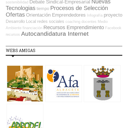
Nuevas
Debate Sindical-Empresarial
sostenibilidad
Tecnologias
Procesos de Selección
tiempo
Ofertas
Orientación Emprendedores
proyecto
Infografía
Desarrollo Local
redes sociales
coaching
docentes
Medio
Recursos Emprendimiento
Ambiente
financiación
Facebook
Autocandidatura Internet
recursos
WEBS AMIGAS