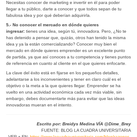
Necesitas conocer de marketing e invertir en él para poder
llegar a tu público, darte a conocer y que todos sepan de tu
fabulosa idea y por qué deberían adquirirla.
5.- No conocer el mercado en dónde quieres
ingresar:
tienes una idea, según tú, innovadora. Pero, ¿No te
has detenido a pensar que, quizás, otros han tenido la misma
idea y ya la están comercializando? Conocer muy bien el
mercado en dónde quieres emprender es un excelente punto
de partida, ya que así conoces a tu competencia y tienes puntos
de referencia en cuanto al cliente en el que quieres enfocarte.
La clave del éxito está en fijarse en los pequeños detalles,
adelantarse a los inconvenientes y tener en claro cuál es el
objetivo o la meta a la que quieres llegar. Emprender se ha
vuelto en una actividad económica cada vez más viable, sin
embargo, debes documentarte más para evitar que las ideas
innovadoras mueran en el intento.
Escrito por: Breidys Medina VÍA @Dime_Brey
FUENTE: BLOG LA CUADRA UNIVERSITARIA
VER + EN:
https://www.lacuadrauniversitaria.com/blog/razones-