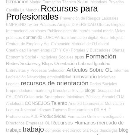
formación
Salud
Madrid
Formación Técnica
Iniciativas Privadas
Recursos para
Castilla La Mancha
Profesionales
Prevención de Riesgos Laborales
EMPREND
Twitter
Prácticas
Amigos
DIVERSIDAD
Ofertas Empleo
Internacional
opiniones
Publicaciones de Interés
social media
Malas
contenido
prácticas
EUROPA
transformación digital
Rural
Infojobs
Centros de Empleo y Ag. Colocación
Material de O.Laboral
Creatividad
Herramientas (CP Y CV)
Portales y Buscadores Ofertas
Formación
apps
Economía Social - Iniciativas Sociales
Redes Sociales y Blogs Orientación Laboral
Igualdad
Artículos Sobre OL
Entrevistas y Procesos Selección
Informes
Innovación
Legislación
Networking
empleabilidad
Iniciativas
recursos de orientación
Locales
Redes Sociales
blogs
Emprendedores
marketing
Barcelona
Sevilla
Discapacidad
CALIDAD
Guías
ocio
Smartphone
Iniciativas Públicas
Aprodel CLM
Talento
CONSEJOS
Andalucía
Android
Coronavirus
Motivación
Lectura
Juventud
Idiomas
Turismo
Reclutamiento RR.HH.
F
Productividad
Profesionales ADL
Formación On-line
investigación
Recursos Humanos
mercado de
Directorios Empresas OL
trabajo
trabajo
blog
comercio electrónico
Start-ups
descargas