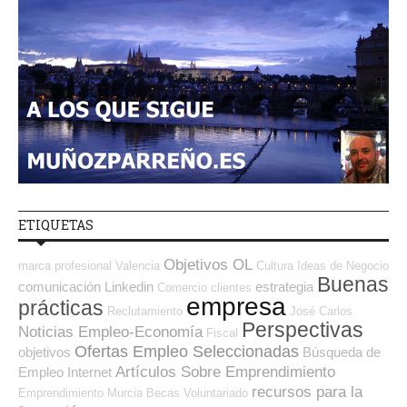
ETIQUETAS
Objetivos OL
marca profesional
Valencia
Cultura
Ideas de Negocio
Buenas
comunicación
Linkedin
estrategia
Comercio
clientes
empresa
prácticas
Reclutamiento
José Carlos
Perspectivas
Noticias Empleo-Economía
Fiscal
Ofertas Empleo Seleccionadas
objetivos
Búsqueda de
Artículos Sobre Emprendimiento
Empleo Internet
recursos para la
Emprendimiento
Murcia
Becas
Voluntariado