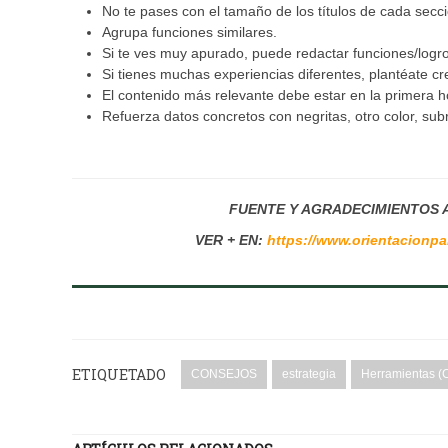
No te pases con el tamaño de los títulos de cada secci
Agrupa funciones similares.
Si te ves muy apurado, puede redactar funciones/logro
Si tienes muchas experiencias diferentes, plantéate c
El contenido más relevante debe estar en la primera h
Refuerza datos concretos con negritas, otro color, subr
FUENTE Y AGRADECIMIENTOS 
VER + EN:
https://www.orientacionpa
ETIQUETADO
CONSEJOS
estrategia
Herramientas (