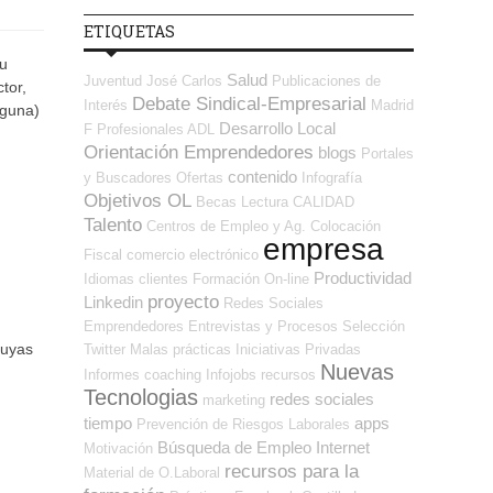
ETIQUETAS
tu
Salud
Juventud
José Carlos
Publicaciones de
tor,
Debate Sindical-Empresarial
Interés
Madrid
lguna)
Desarrollo Local
F Profesionales ADL
Orientación Emprendedores
blogs
Portales
contenido
y Buscadores Ofertas
Infografía
Objetivos OL
Becas
Lectura
CALIDAD
Talento
Centros de Empleo y Ag. Colocación
empresa
Fiscal
comercio electrónico
Productividad
Idiomas
clientes
Formación On-line
proyecto
Linkedin
Redes Sociales
Emprendedores
Entrevistas y Procesos Selección
luyas
Twitter
Malas prácticas
Iniciativas Privadas
Nuevas
Informes
coaching
Infojobs
recursos
Tecnologias
redes sociales
marketing
tiempo
apps
Prevención de Riesgos Laborales
Búsqueda de Empleo Internet
Motivación
recursos para la
Material de O.Laboral