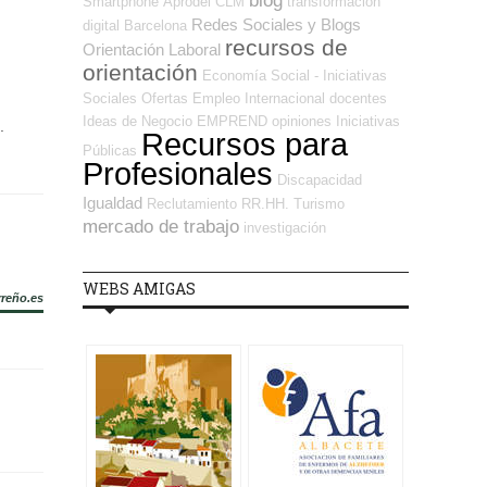
blog
Smartphone
Aprodel CLM
transformación
Redes Sociales y Blogs
digital
Barcelona
recursos de
Orientación Laboral
orientación
Economía Social - Iniciativas
Sociales
Ofertas Empleo Internacional
docentes
Ideas de Negocio
EMPREND
opiniones
Iniciativas
.
Recursos para
Públicas
Profesionales
Discapacidad
Igualdad
Reclutamiento RR.HH.
Turismo
mercado de trabajo
investigación
WEBS AMIGAS
rreño.es