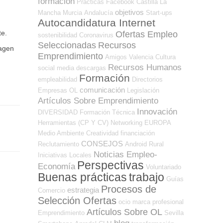
formación
Prácticas
Facebook
Castilla La
objetivos
Mancha
Murcia
Andalucía
Start-ups
Autocandidatura Internet
te.
Ofertas Empleo
sostenibilidad
Coronavirus
Seleccionadas
Recursos
agen
Emprendimiento
Amigos
Valencia
Cultura
Recursos Humanos
social media
descargas
Formación
empleabilidad
Directorios
comunicación
Empresas OL
Legislación
Artículos Sobre Emprendimiento
Innovación
DIVERSIDAD
Formación Técnica
Herramientas (CP Y CV)
Networking
EUROPA
Medio Ambiente
Creatividad
financiación
CONSEJOS
Reclutamiento
Android
Rural
Noticias Empleo-
Iniciativas Locales
Perspectivas
Economía
Voluntariado
Buenas prácticas
trabajo
Guías
Procesos de
estrategia
Comercio
Selección Ofertas
ocio
marca profesional
Artículos Sobre OL
Emprendimiento
Sevilla