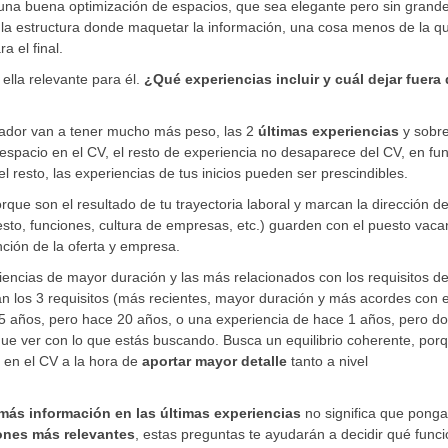
na buena optimización de espacios, que sea elegante pero sin grand
er la estructura donde maquetar la información, una cosa menos de la q
a el final.
 ella relevante para él.
¿Qué experiencias incluir y cuál dejar fuera 
utador van a tener mucho más peso, las 2
últimas experiencias
y sobr
 espacio en el CV, el resto de experiencia no desaparece del CV, en fu
 resto, las experiencias de tus inicios pueden ser prescindibles.
ue son el resultado de tu trayectoria laboral y marcan la dirección de
esto, funciones, cultura de empresas, etc.) guarden con el puesto vaca
ción de la oferta y empresa.
encias de mayor duración y las más relacionados con los requisitos de
lan los 3 requisitos (más recientes, mayor duración y más acordes con e
15 años, pero hace 20 años, o una experiencia de hace 1 años, pero d
ue ver con lo que estás buscando. Busca un equilibrio coherente, por
 en el CV a la hora de
aportar mayor detalle
tanto a nivel
más información en las últimas experiencias
no significa que pong
ones más relevantes
, estas preguntas te ayudarán a decidir qué func