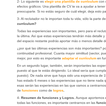
2- Lo siguiente es
elegir una plantilla de currículum
con u
efectos gráficos. Una plantilla de CV te va a ayudar a ten
preocuparte. Si no estás seguro de cuál elegir, deja esto par
3- Al reclutador no le importan toda tu vida, sólo la parte de
currículum?
Todas las experiencias son importantes, pero para el recl
la última. Así que estas experiencias tendrán más detalle y
del espacio restante podrás aportar más o menos detalle del
¿por qué las últimas experiencias son más importantes? porq
continuidad profesional. Cuanta mayor similitud (sector, pu
mejor, por esto es importante
adaptar el currículum
en fun
En un segundo lugar, también, serán importantes las experi
puesto al que te estás dirigiendo. Lo ideal sería que cump
puesto). De nada sirve que haya sido una experiencia de 
has estado 6 meses o las experiencias que no tiene nada q
esas serán las experiencias en las que vamos a centrarnos
de
funciones
como de
logros
.
4-
Resumen de funciones y Logros.
Aunque aportemos
todas las funciones, es importante centrarnos en las
funci