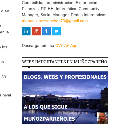
Contabilidad, administración, Exportación,
Finanzas, RR.HH, Informática, Community
 o en
Manager, Social Manager, Redes Informaticas.
manuellopezsanchez73@gmail.com
s
en la
Descarga todo su
CVITAE Aquí
 los
WEBS IMPORTANTES EN MUÑOZPAREÑO
 un
r 30
 nivel