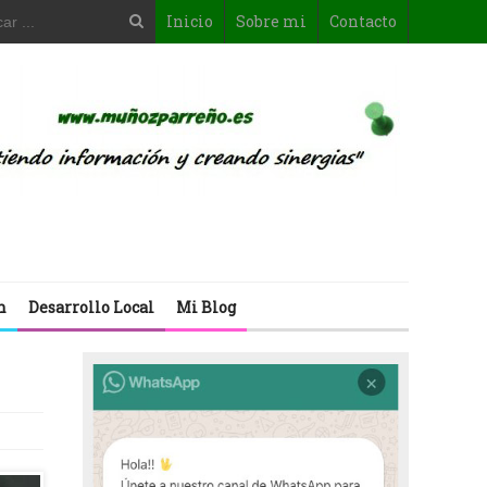
Inicio
Sobre mi
Contacto
n
Desarrollo Local
Mi Blog