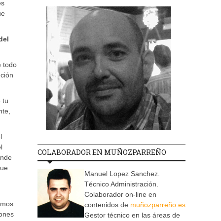
es
ue
del
e todo
nción
 tu
nte,
l
l
COLABORADOR EN MUÑOZPARREÑO
onde
que
Manuel Lopez Sanchez.
Técnico Administración.
Colaborador on-line en
amos
contenidos de
muñozparreño.es
iones
Gestor técnico en las áreas de