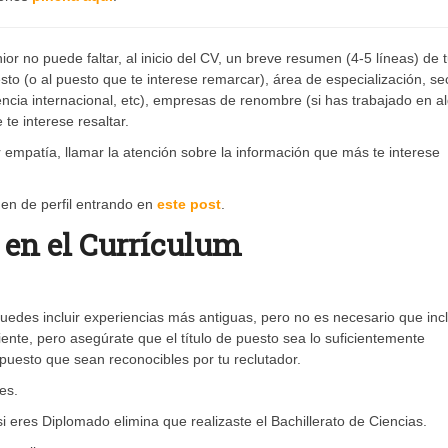
or no puede faltar, al inicio del CV, un breve resumen (4-5 líneas) de 
sto (o al puesto que te interese remarcar), área de especialización, sec
iencia internacional, etc), empresas de renombre (si has trabajado en a
te interese resaltar.
rar empatía, llamar la atención sobre la información que más te interese
en de perfil entrando en
este post
.
 en el Currículum
, puedes incluir experiencias más antiguas, pero no es necesario que inc
iente, pero asegúrate que el título de puesto sea lo suficientemente
e puesto que sean reconocibles por tu reclutador.
es.
i eres Diplomado elimina que realizaste el Bachillerato de Ciencias.