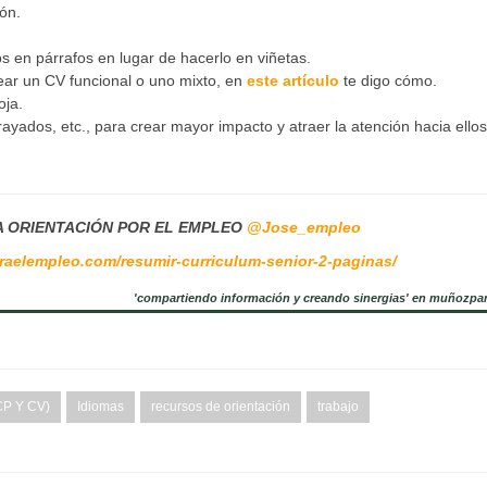
ón.
s en párrafos en lugar de hacerlo en viñetas.
rear un CV funcional o uno mixto, en
este artículo
te digo cómo.
oja.
ayados, etc., para crear mayor impacto y atraer la atención hacia ellos
A ORIENTACIÓN POR EL EMPLEO
@Jose_empleo
raelempleo.com/resumir-curriculum-senior-2-paginas/
'compartiendo información y creando sinergias' en muñozpa
CP Y CV)
Idiomas
recursos de orientación
trabajo