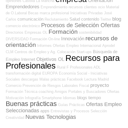
Orientación
opiniones
Castilla La Mancha
Emprendedores
Emprendimiento
recursos
clientes
ocio
Material
de O.Laboral
Becas
marca profesional
Iniciativas Privadas
José
blog
comunicación
Salud
contenido
Carlos
Reclutamiento
Twitter
Procesos de Selección Ofertas
comercio electrónico
Formación
Directorios Empresas OL
sostenibilidad
recursos de
Innovación
DIVERSIDAD
Formación On-line
orientación
Informes
Ofertas Empleo Internacional
Aprodel
Búsqueda de
CLM
Centros de Empleo y Ag. Colocación
Start-ups
Recursos para
Objetivos OL
Empleo Internet
Profesionales
Rural
F Profesionales ADL
transformación digital
EUROPA
Economía Social - Iniciativas
Sociales
descargas
Malas prácticas
Facebook
Lectura
Madrid
proyecto
Comercio
Prevención de Riesgos Laborales
Fiscal
Formación Técnica
coaching
Amigos
Portales y Buscadores Ofertas
blogs
tiempo
Motivación
Infografía
Smartphone
Idiomas
Buenas prácticas
Ofertas Empleo
Guías
Prácticas
Seleccionadas
apps
Entrevistas y Procesos Selección
Nuevas Tecnologias
Creatividad