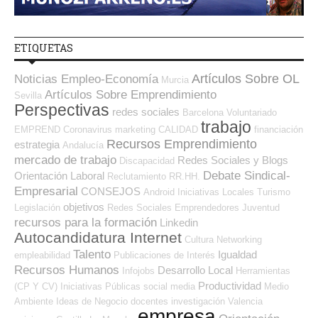
ETIQUETAS
Artículos Sobre OL
Noticias Empleo-Economía
Murcia
Artículos Sobre Emprendimiento
Sevilla
Perspectivas
redes sociales
Barcelona
Voluntariado
trabajo
EMPREND
Coronavirus
marketing
CALIDAD
financiación
Recursos Emprendimiento
estrategia
Andalucía
mercado de trabajo
Redes Sociales y Blogs
Discapacidad
Debate Sindical-
Orientación Laboral
Reclutamiento RR.HH.
Empresarial
CONSEJOS
Android
Iniciativas Locales
Turismo
objetivos
Legislación
Redes Sociales Emprendedores
Juventud
recursos para la formación
Linkedin
Autocandidatura Internet
Cultura
Networking
Talento
Igualdad
empleabilidad
Publicaciones de Interés
Recursos Humanos
Desarrollo Local
Infojobs
Herramientas
Productividad
(CP Y CV)
Iniciativas Públicas
social media
Medio
Ambiente
Ideas de Negocio
docentes
investigación
Valencia
empresa