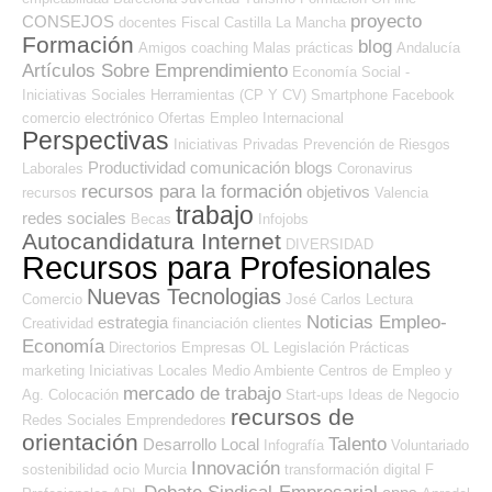
proyecto
CONSEJOS
docentes
Fiscal
Castilla La Mancha
Formación
blog
Amigos
coaching
Malas prácticas
Andalucía
Artículos Sobre Emprendimiento
Economía Social -
Iniciativas Sociales
Herramientas (CP Y CV)
Smartphone
Facebook
comercio electrónico
Ofertas Empleo Internacional
Perspectivas
Iniciativas Privadas
Prevención de Riesgos
Productividad
comunicación
blogs
Laborales
Coronavirus
recursos para la formación
objetivos
recursos
Valencia
trabajo
redes sociales
Becas
Infojobs
Autocandidatura Internet
DIVERSIDAD
Recursos para Profesionales
Nuevas Tecnologias
Comercio
José Carlos
Lectura
Noticias Empleo-
estrategia
Creatividad
financiación
clientes
Economía
Directorios Empresas OL
Legislación
Prácticas
marketing
Iniciativas Locales
Medio Ambiente
Centros de Empleo y
mercado de trabajo
Ag. Colocación
Start-ups
Ideas de Negocio
recursos de
Redes Sociales Emprendedores
orientación
Talento
Desarrollo Local
Infografía
Voluntariado
Innovación
sostenibilidad
ocio
Murcia
transformación digital
F