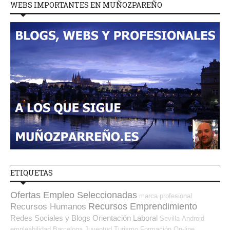
WEBS IMPORTANTES EN MUÑOZPAREÑO
ETIQUETAS
Ofertas Empleo Seleccionadas
marca profesional
Recursos Emprendimiento
Recursos Humanos
Redes Sociales y Blogs Orientación Laboral
Sevilla
Android
empleabilidad
Barcelona
Juventud
Turismo
Formación On-line