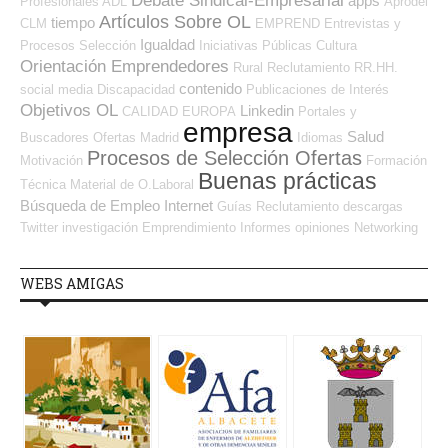
Debate Sindical-Empresarial
apps
Profesionales ADL
Aprodel
Artículos Sobre OL
tiempo
CLM
EMPREND
Entrevistas y
Igualdad
Procesos Selección
Iniciativas Públicas
Cultura
Orientación Emprendedores
Rural
Reclutamiento RR.HH.
contenido
social media
Discapacidad
Publicaciones de Interés
Objetivos OL
Linkedin
CALIDAD
EUROPA
Portales y
empresa
Salud
Buscadores Ofertas
Madrid
Idiomas
Procesos de Selección Ofertas
Motivación
Formación
Buenas prácticas
Técnica
Material de O.Laboral
Búsqueda de Empleo Internet
Guías
Reclutamiento
descargas
Twitter
investigación
Emprendimiento
Informes
opiniones
Networking
WEBS AMIGAS