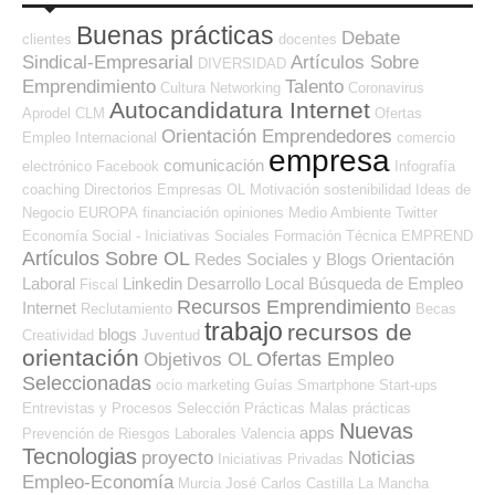
Buenas prácticas
Debate
clientes
docentes
Sindical-Empresarial
Artículos Sobre
DIVERSIDAD
Emprendimiento
Talento
Cultura
Networking
Coronavirus
Autocandidatura Internet
Aprodel CLM
Ofertas
Orientación Emprendedores
Empleo Internacional
comercio
empresa
comunicación
electrónico
Facebook
Infografía
coaching
Directorios Empresas OL
Motivación
sostenibilidad
Ideas de
Negocio
EUROPA
financiación
opiniones
Medio Ambiente
Twitter
Economía Social - Iniciativas Sociales
Formación Técnica
EMPREND
Artículos Sobre OL
Redes Sociales y Blogs Orientación
Laboral
Linkedin
Desarrollo Local
Búsqueda de Empleo
Fiscal
Recursos Emprendimiento
Internet
Reclutamiento
Becas
trabajo
recursos de
blogs
Creatividad
Juventud
orientación
Ofertas Empleo
Objetivos OL
Seleccionadas
ocio
marketing
Guías
Smartphone
Start-ups
Entrevistas y Procesos Selección
Prácticas
Malas prácticas
Nuevas
apps
Prevención de Riesgos Laborales
Valencia
Tecnologias
proyecto
Noticias
Iniciativas Privadas
Empleo-Economía
Murcia
José Carlos
Castilla La Mancha