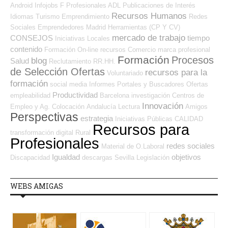
Android
Infojobs
F Profesionales ADL
Publicaciones de Interés
Recursos Humanos
Idiomas
Turismo
Emprendimiento
Redes
Sociales Emprendedores
Madrid
Herramientas (CP Y CV)
mercado de trabajo
CONSEJOS
tiempo
Iniciativas Locales
contenido
Formación On-line
recursos
Comercio
marca profesional
Formación
Procesos
blog
Salud
Reclutamiento RR.HH.
de Selección Ofertas
recursos para la
Voluntariado
formación
social media
Informes
Portales y Buscadores Ofertas
Productividad
empleabilidad
Barcelona
investigación
Centros de
Innovación
Empleo y Ag. Colocación
Andalucía
Lectura
Amigos
Perspectivas
estrategia
Iniciativas Públicas
CALIDAD
Recursos para
transformación digital
Rural
Profesionales
redes sociales
Material de O.Laboral
Igualdad
objetivos
Discapacidad
descargas
Sevilla
Legislación
WEBS AMIGAS