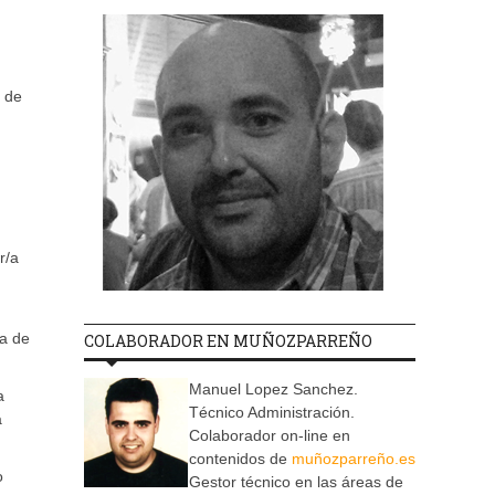
d de
r/a
/a de
COLABORADOR EN MUÑOZPARREÑO
Manuel Lopez Sanchez.
a
Técnico Administración.
a
Colaborador on-line en
contenidos de
muñozparreño.es
o
Gestor técnico en las áreas de