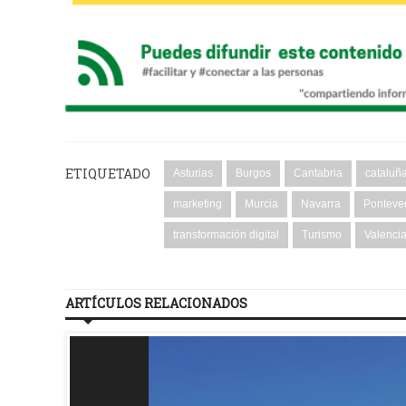
ETIQUETADO
Asturias
Burgos
Cantabria
cataluñ
marketing
Murcia
Navarra
Ponteve
transformación digital
Turismo
Valenci
ARTÍCULOS RELACIONADOS