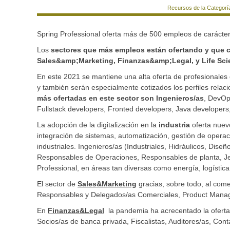
Recursos de la Categorí
Spring Professional oferta más de 500 empleos de carácter 
Los
sectores que más empleos están ofertando y que co
Sales&amp;Marketing, Finanzas&amp;Legal, y Life Sci
En este 2021 se mantiene una alta oferta de profesionales 
y también serán especialmente cotizados los perfiles relac
más ofertadas en este sector son Ingenieros/as
, DevOp
Fullstack developers, Fronted developers, Java developers,
La adopción de la digitalización en la
industria
oferta nuev
integración de sistemas, automatización, gestión de operaci
industriales. Ingenieros/as (Industriales, Hidráulicos, Dis
Responsables de Operaciones, Responsables de planta, Je
Professional, en áreas tan diversas como energía, logística 
El sector de
Sales&Marketing
gracias, sobre todo, al come
Responsables y Delegados/as Comerciales, Product Manag
En
Finanzas&Legal
la pandemia ha acrecentado la oferta
Socios/as de banca privada, Fiscalistas, Auditores/as, Cont