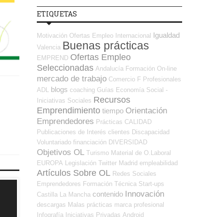
ETIQUETAS
Igualdad
Motivación
Ofertas Empleo Internacional
Buenas prácticas
Valencia
Ofertas Empleo
EMPREND
Seleccionadas
Andalucía
Formación On-line
mercado de trabajo
Comercio
F Profesionales
blogs
ADL
coaching
Guías
Economía Social -
Recursos
Iniciativas Sociales
Emprendimiento
Orientación
tiempo
Emprendedores
Prácticas
CALIDAD
Publicaciones de Interés
clientes
Discapacidad
Voluntariado
financiación
DIVERSIDAD
Objetivos OL
Turismo
Material de O.Laboral
EUROPA
Legislación
Twitter
Madrid
empleabilidad
Artículos Sobre OL
Redes Sociales
Emprendedores
Formación Técnica
Start-ups
Innovación
contenido
Castilla La Mancha
descargas
Malas prácticas
marca profesional
Infografía
Iniciativas Privadas
Android