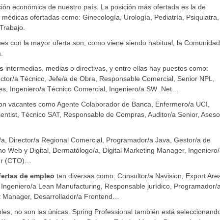
ción económica de nuestro país. La posición más ofertada es la de
médicas ofertadas como: Ginecología, Urología, Pediatría, Psiquiatra,
Trabajo.
ones con la mayor oferta son, como viene siendo habitual, la Comunida
.
s
intermedias, medias o directivas, y entre ellas hay puestos como:
irector/a Técnico, Jefe/a de Obra, Responsable Comercial, Senior NPL,
iones, Ingeniero/a Técnico Comercial, Ingeniero/a SW .Net…
n vacantes como Agente Colaborador de Banca, Enfermero/a UCI,
cientist, Técnico SAT, Responsable de Compras, Auditor/a Senior, Aseso
, Director/a Regional Comercial, Programador/a Java, Gestor/a de
no Web y Digital, Dermatólogo/a, Digital Marketing Manager, Ingeniero
cer (CTO)…
fertas de empleo
tan diversas como: Consultor/a Navision, Export Are
, Ingeniero/a Lean Manufacturing, Responsable jurídico, Programador/
nt Manager, Desarrollador/a Frontend…
es, no son las únicas. Spring Professional también está seleccionand