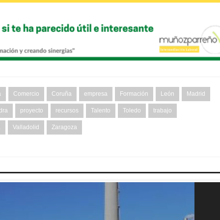
a
Comercio
Coruña
empresa
Formación
León
Madrid
dra
proyecto
recursos
Talento
Toledo
trabajo
a
Valladolid
Zaragoza