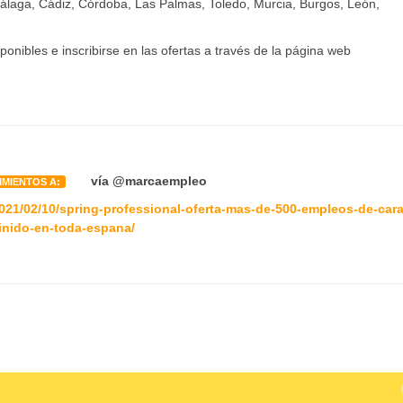
laga, Cádiz, Córdoba, Las Palmas, Toledo, Murcia, Burgos, León,
onibles e inscribirse en las ofertas a través de la página web
vía @marcaempleo
IMIENTOS A:
021/02/10/spring-professional-oferta-mas-de-500-empleos-de-cara
inido-en-toda-espana/