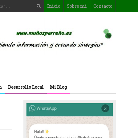
Inicio
Sobre mi
Contacto
n
Desarrollo Local
Mi Blog