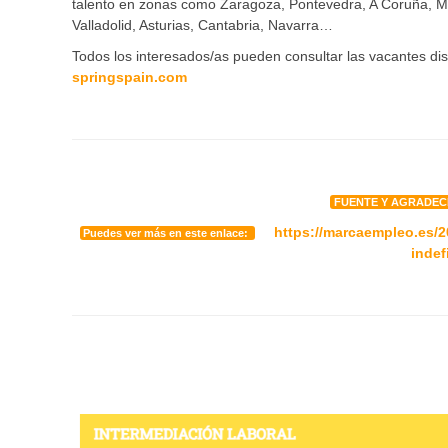
talento en zonas como Zaragoza, Pontevedra, A Coruña, Má
Valladolid, Asturias, Cantabria, Navarra…
Todos los interesados/as pueden consultar las vacantes disp
springspain.com
FUENTE Y AGRADEC
https://marcaempleo.es/2
Puedes ver más en este enlace:
indef