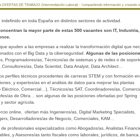
a OFERTAS DE TRABAJO (Intermediación Laboral) - 'compartiendo información y creando si
indefinido en toda España en distintos sectores de actividad.
ncentran la mayor parte de estas 500 vacantes son IT, Industria,
ence.
que ayuden a las empresas a realizar la transformación digital que nec
ionados con el Big Data y la ciberseguridad.
Algunas de las posicion
s, Programadores/as, Técnicos/as de sistemas y de redes o de soport
 Consultores/as, Data Scientist, Data Analyst, Data Architect…
os perfiles técnicos procedentes de carreras STEM y con formación en
ones, y expertos/as en el análisis de datos para mejorar las plantas
eño Eléctrico, Comercial…), Técnicos/as SAT, Coordinadores/as, Comerci
fes/as de Obra… son algunas de las posiciones ofertadas por Spring
y sector agrícola.
rcio online, ofertan más Ingenieros/as, Digital Marketing Specialists,
ers, Desarrolladores/as de Negocio, Comerciales, KAM…
 de profesionales especializados como Abogados/as, Analistas Financi
ables, y Asesores/as tanto fiscales como laborales, jurídicos, de banc