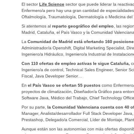
El sector
Life Science
sector que puede liderar la reactiva
Enfermero/a pero hay una gran cantidad de especialidades 
Oftalmología, Traumatología, Dermatología o Medicina del 
Si atentemos al
reparto geográfico del empleo
, las regi
Madrid, Cataluña, el País Vasco y la Comunidad Valenciana
La
Comunidad de Madrid
está ofertando 160 posicione
Administrador/a Openshift, Digital Marketing Specialist, D
Ingeniero/a Hidráulico, Ingeniero/a Industrial de Instalac
Con 110 ofertas de empleo activas le sigue Cataluña,
co
Ingeniero/a de control, Technical Sales Engineer, Senior S
Fiscal, Java Developer Senior…
En
el País Vasco se ofertan 55 puestos
como Enfermero/a
proyectos de climatización, Diseñador/a Gráfico para entor
Software Java, Médico del Trabajo, Chief Technology Offi
Por su parte,
la Comunidad Valenciana cuenta con 40 o
Manager, Analista/desarrollador Full Stack Developer Java
Prestashop, Delegado/a Comercial, Líder de Montaje, Pla
Aunque están son las autonomías con más ofertas disponibl