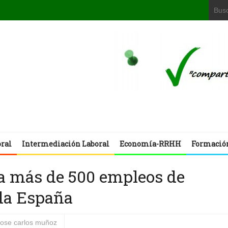
oral
Intermediación Laboral
Economía-RRHH
Formació
ta más de 500 empleos de
oda España
jose carlos muñoz