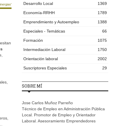
Desarrollo Local
1369
nergias'
Economía-RRHH
1789
Emprendimiento y Autoempleo
1388
Especiales - Temáticas
66
Formación
1075
esitan
es
Intermediación Laboral
1750
e,
Orientación laboral
2002
Suscriptores Especiales
29
ales,
SOBRE MÍ
Jose Carlos Muñoz Parreño
Técnico de Empleo en Administración Pública
Local. Promotor de Empleo y Orientador
eros,
Laboral. Asesoramiento Emprendedores
a…