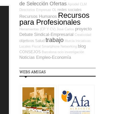
de Selección Ofertas
Aprodel CLM
redes sociales
Directorios Empresas OL
Recursos
Recursos Humanos
para Profesionales
proyecto
Herramientas (CP Y CV)
José Carlos
Debate Sindical-Empresarial
Creatividad
trabajo
objetivos
Salud
Murcia
Iniciativas
blog
Locales
Fiscal
Smartphone
Networking
CONSEJOS
Barcelona
ocio
investigación
Noticias Empleo-Economía
WEBS AMIGAS