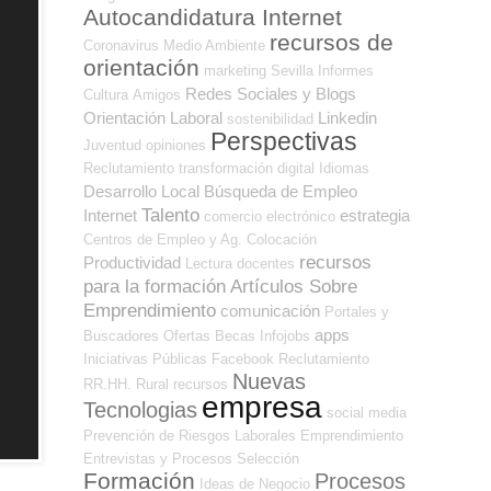
Autocandidatura Internet
recursos de
Coronavirus
Medio Ambiente
orientación
marketing
Sevilla
Informes
Redes Sociales y Blogs
Cultura
Amigos
Orientación Laboral
Linkedin
sostenibilidad
Perspectivas
Juventud
opiniones
Reclutamiento
transformación digital
Idiomas
Desarrollo Local
Búsqueda de Empleo
Talento
Internet
estrategia
comercio electrónico
Centros de Empleo y Ag. Colocación
recursos
Productividad
Lectura
docentes
para la formación
Artículos Sobre
Emprendimiento
comunicación
Portales y
apps
Buscadores Ofertas
Becas
Infojobs
Iniciativas Públicas
Facebook
Reclutamiento
Nuevas
RR.HH.
Rural
recursos
empresa
Tecnologias
social media
Prevención de Riesgos Laborales
Emprendimiento
Entrevistas y Procesos Selección
Formación
Procesos
Ideas de Negocio